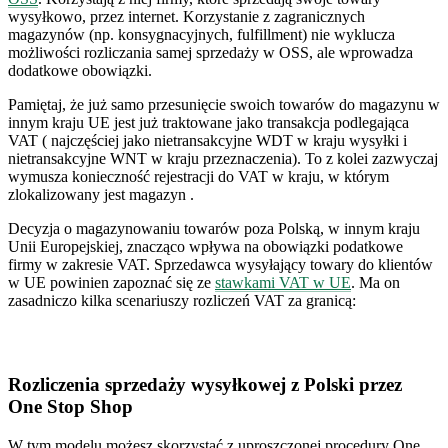
wysyłkowo, przez internet. Korzystanie z zagranicznych
magazynów (np. konsygnacyjnych, fulfillment) nie wyklucza
możliwości rozliczania samej sprzedaży w OSS, ale wprowadza
dodatkowe obowiązki.
Pamiętaj, że już samo przesunięcie swoich towarów do magazynu w
innym kraju UE jest już traktowane jako transakcja podlegająca
VAT ( najczęściej jako nietransakcyjne WDT w kraju wysyłki i
nietransakcyjne WNT w kraju przeznaczenia). To z kolei zazwyczaj
wymusza konieczność rejestracji do VAT w kraju, w którym
zlokalizowany jest magazyn .
Decyzja o magazynowaniu towarów poza Polską, w innym kraju
Unii Europejskiej, znacząco wpływa na obowiązki podatkowe
firmy w zakresie VAT. Sprzedawca wysyłający towary do klientów
w UE powinien zapoznać się ze
stawkami VAT w UE
. Ma on
zasadniczo kilka scenariuszy rozliczeń VAT za granicą:
Rozliczenia sprzedaży wysyłkowej z Polski przez
One Stop Shop
W tym modelu możesz skorzystać z uproszczonej procedury One