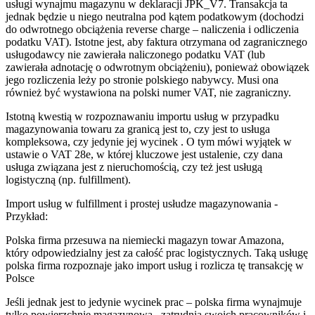
usługi wynajmu magazynu w deklaracji JPK_V7. Transakcja ta
jednak będzie u niego neutralna pod kątem podatkowym (dochodzi
do odwrotnego obciążenia reverse charge – naliczenia i odliczenia
podatku VAT). Istotne jest, aby faktura otrzymana od zagranicznego
usługodawcy nie zawierała naliczonego podatku VAT (lub
zawierała adnotację o odwrotnym obciążeniu), ponieważ obowiązek
jego rozliczenia leży po stronie polskiego nabywcy. Musi ona
również być wystawiona na polski numer VAT, nie zagraniczny.
Istotną kwestią w rozpoznawaniu importu usług w przypadku
magazynowania towaru za granicą jest to, czy jest to usługa
kompleksowa, czy jedynie jej wycinek . O tym mówi wyjątek w
ustawie o VAT 28e, w której kluczowe jest ustalenie, czy dana
usługa związana jest z nieruchomością, czy też jest usługą
logistyczną (np. fulfillment).
Import usług w fulfillment i prostej usłudze magazynowania -
Przykład:
Polska firma przesuwa na niemiecki magazyn towar Amazona,
który odpowiedzialny jest za całość prac logistycznych. Taką usługę
polska firma rozpoznaje jako import usług i rozlicza tę transakcję w
Polsce
Jeśli jednak jest to jedynie wycinek prac – polska firma wynajmuje
tylko powierzchnię magazynową , zatrudnia swoich pracowników i