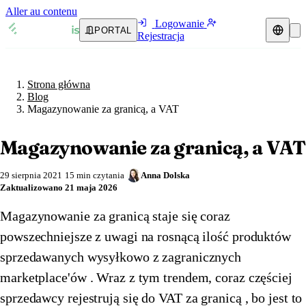
Aller au contenu
Logowanie
PORTAL
Rejestracja
Strona główna
Blog
Przedstawiciel podatkowy
Strona główna
Przewodniki VAT
🇦🇹
Austria
Blog
Magazynowanie za granicą, a VAT
Zasoby i blog
🇦🇹
Austria
🇧🇪
Belgia
Magazynowanie za granicą, a VAT
Blog
🇧🇪
Belgia
🇧🇬
Bułgaria
29 sierpnia 2021
15 min czytania
Anna Dolska
🇧🇬
Bułgaria
🇭🇷
Chorwacja
Weryfikacja numeru VAT
Zaktualizowano
21 maja 2026
🇭🇷
Chorwacja
🇨🇾
Cypr
Magazynowanie za granicą staje się coraz
Kalkulator VAT
powszechniejsze z uwagi na rosnącą ilość produktów
🇨🇾
Cypr
🇨🇿
Czechy
sprzedawanych wysyłkowo z zagranicznych
🇨🇿
Czechy
🇩🇰
Dania
marketplace'ów . Wraz z tym trendem, coraz częściej
sprzedawcy rejestrują się do VAT za granicą , bo jest to
🇩🇰
Dania
🇪🇪
Estonia