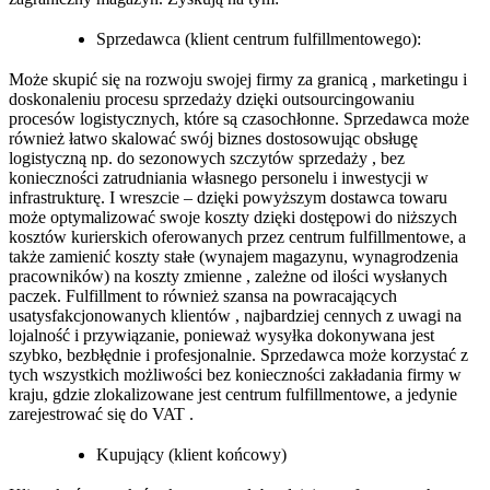
Sprzedawca (klient centrum fulfillmentowego):
Może skupić się na rozwoju swojej firmy za granicą , marketingu i
doskonaleniu procesu sprzedaży dzięki outsourcingowaniu
procesów logistycznych, które są czasochłonne. Sprzedawca może
również łatwo skalować swój biznes dostosowując obsługę
logistyczną np. do sezonowych szczytów sprzedaży , bez
konieczności zatrudniania własnego personelu i inwestycji w
infrastrukturę. I wreszcie – dzięki powyższym dostawca towaru
może optymalizować swoje koszty dzięki dostępowi do niższych
kosztów kurierskich oferowanych przez centrum fulfillmentowe, a
także zamienić koszty stałe (wynajem magazynu, wynagrodzenia
pracowników) na koszty zmienne , zależne od ilości wysłanych
paczek. Fulfillment to również szansa na powracających
usatysfakcjonowanych klientów , najbardziej cennych z uwagi na
lojalność i przywiązanie, ponieważ wysyłka dokonywana jest
szybko, bezbłędnie i profesjonalnie. Sprzedawca może korzystać z
tych wszystkich możliwości bez konieczności zakładania firmy w
kraju, gdzie zlokalizowane jest centrum fulfillmentowe, a jedynie
zarejestrować się do VAT .
Kupujący (klient końcowy)