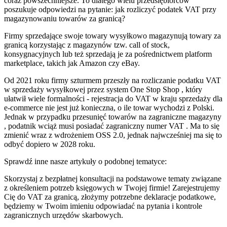
coraz powszechniejsze. To dlatego wielu przedsiębiorców
poszukuje odpowiedzi na pytanie: jak rozliczyć podatek VAT przy
magazynowaniu towarów za granicą?
Firmy sprzedające swoje towary wysyłkowo magazynują towary za
granicą korzystając z magazynów tzw. call of stock,
konsygnacyjnych lub też sprzedają je za pośrednictwem platform
marketplace, takich jak Amazon czy eBay.
Od 2021 roku firmy szturmem przeszły na rozliczanie podatku VAT
w sprzedaży wysyłkowej przez system One Stop Shop , który
ułatwił wiele formalności - rejestracja do VAT w kraju sprzedaży dla
e-commerce nie jest już konieczna, o ile towar wychodzi z Polski.
Jednak w przypadku przesunięć towarów na zagraniczne magazyny
, podatnik wciąż musi posiadać zagraniczny numer VAT . Ma to się
zmienić wraz z wdrożeniem OSS 2.0, jednak najwcześniej ma się to
odbyć dopiero w 2028 roku.
Sprawdź inne nasze artykuły o podobnej tematyce:
Skorzystaj z bezpłatnej konsultacji na podstawowe tematy związane
z określeniem potrzeb księgowych w Twojej firmie! Zarejestrujemy
Cię do VAT za granicą, złożymy potrzebne deklaracje podatkowe,
będziemy w Twoim imieniu odpowiadać na pytania i kontrole
zagranicznych urzędów skarbowych.