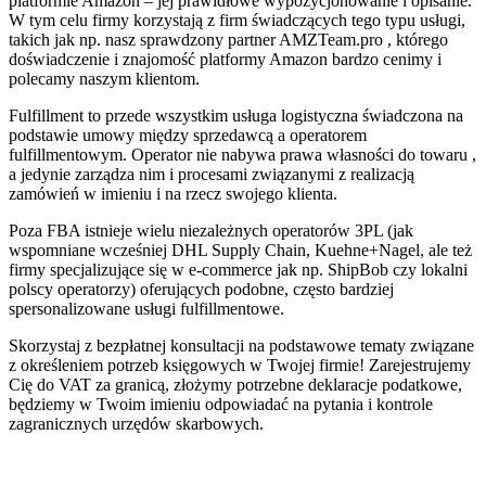
platformie Amazon – jej prawidłowe wypozycjonowanie i opisanie.
W tym celu firmy korzystają z firm świadczących tego typu usługi,
takich jak np. nasz sprawdzony partner AMZTeam.pro , którego
doświadczenie i znajomość platformy Amazon bardzo cenimy i
polecamy naszym klientom.
Fulfillment to przede wszystkim usługa logistyczna świadczona na
podstawie umowy między sprzedawcą a operatorem
fulfillmentowym. Operator nie nabywa prawa własności do towaru ,
a jedynie zarządza nim i procesami związanymi z realizacją
zamówień w imieniu i na rzecz swojego klienta.
Poza FBA istnieje wielu niezależnych operatorów 3PL (jak
wspomniane wcześniej DHL Supply Chain, Kuehne+Nagel, ale też
firmy specjalizujące się w e-commerce jak np. ShipBob czy lokalni
polscy operatorzy) oferujących podobne, często bardziej
spersonalizowane usługi fulfillmentowe.
Skorzystaj z bezpłatnej konsultacji na podstawowe tematy związane
z określeniem potrzeb księgowych w Twojej firmie! Zarejestrujemy
Cię do VAT za granicą, złożymy potrzebne deklaracje podatkowe,
będziemy w Twoim imieniu odpowiadać na pytania i kontrole
zagranicznych urzędów skarbowych.