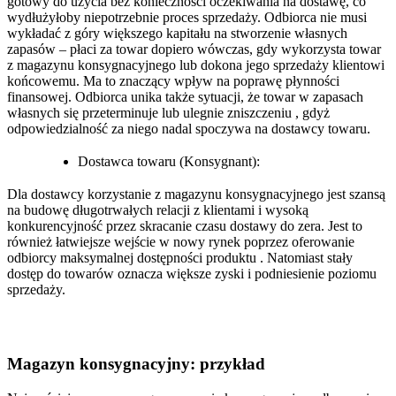
gotowy do użycia bez konieczności oczekiwania na dostawę, co
wydłużyłoby niepotrzebnie proces sprzedaży. Odbiorca nie musi
wykładać z góry większego kapitału na stworzenie własnych
zapasów – płaci za towar dopiero wówczas, gdy wykorzysta towar
z magazynu konsygnacyjnego lub dokona jego sprzedaży klientowi
końcowemu. Ma to znaczący wpływ na poprawę płynności
finansowej. Odbiorca unika także sytuacji, że towar w zapasach
własnych się przeterminuje lub ulegnie zniszczeniu , gdyż
odpowiedzialność za niego nadal spoczywa na dostawcy towaru.
Dostawca towaru (Konsygnant):
Dla dostawcy korzystanie z magazynu konsygnacyjnego jest szansą
na budowę długotrwałych relacji z klientami i wysoką
konkurencyjność przez skracanie czasu dostawy do zera. Jest to
również łatwiejsze wejście w nowy rynek poprzez oferowanie
odbiorcy maksymalnej dostępności produktu . Natomiast stały
dostęp do towarów oznacza większe zyski i podniesienie poziomu
sprzedaży.
Magazyn konsygnacyjny: przykład