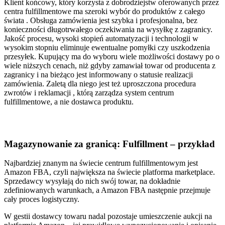
Klient końcowy, który korzysta z dobrodziejstw oferowanych przez
centra fulfillmentowe ma szeroki wybór do produktów z całego
świata . Obsługa zamówienia jest szybka i profesjonalna, bez
konieczności długotrwałego oczekiwania na wysyłkę z zagranicy.
Jakość procesu, wysoki stopień automatyzacji i technologii w
wysokim stopniu eliminuje ewentualne pomyłki czy uszkodzenia
przesyłek. Kupujący ma do wyboru wiele możliwości dostawy po o
wiele niższych cenach, niż gdyby zamawiał towar od producenta z
zagranicy i na bieżąco jest informowany o statusie realizacji
zamówienia. Zaletą dla niego jest też uproszczona procedura
zwrotów i reklamacji , którą zarządza system centrum
fulfillmentowe, a nie dostawca produktu.
Magazynowanie za granicą: Fulfillment – przykład
Najbardziej znanym na świecie centrum fulfillmentowym jest
Amazon FBA, czyli największa na świecie platforma marketplace.
Sprzedawcy wysyłają do nich swój towar, na dokładnie
zdefiniowanych warunkach, a Amazon FBA następnie przejmuje
cały proces logistyczny.
W gestii dostawcy towaru nadal pozostaje umieszczenie aukcji na