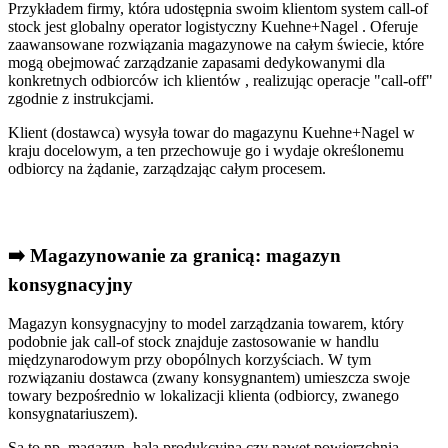
Przykładem firmy, która udostępnia swoim klientom system call-of
stock jest globalny operator logistyczny Kuehne+Nagel . Oferuje
zaawansowane rozwiązania magazynowe na całym świecie, które
mogą obejmować zarządzanie zapasami dedykowanymi dla
konkretnych odbiorców ich klientów , realizując operacje "call-off"
zgodnie z instrukcjami.
Klient (dostawca) wysyła towar do magazynu Kuehne+Nagel w
kraju docelowym, a ten przechowuje go i wydaje określonemu
odbiorcy na żądanie, zarządzając całym procesem.
➡️ Magazynowanie za granicą: magazyn
konsygnacyjny
Magazyn konsygnacyjny to model zarządzania towarem, który
podobnie jak call-of stock znajduje zastosowanie w handlu
międzynarodowym przy obopólnych korzyściach. W tym
rozwiązaniu dostawca (zwany konsygnantem) umieszcza swoje
towary bezpośrednio w lokalizacji klienta (odbiorcy, zwanego
konsygnatariuszem).
Są to np. magazyn, hala produkcyjna czy nawet powierzchnia