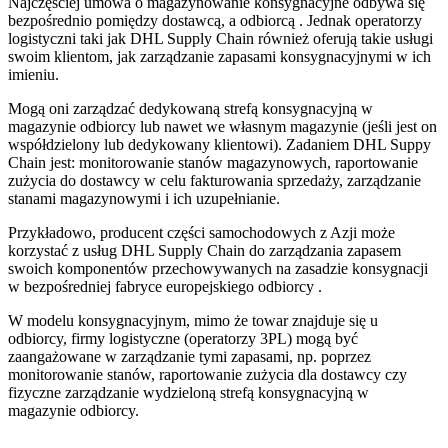
Najczęściej umowa o magazynowanie konsygnacyjne odbywa się
bezpośrednio pomiędzy dostawcą, a odbiorcą . Jednak operatorzy
logistyczni taki jak DHL Supply Chain również oferują takie usługi
swoim klientom, jak zarządzanie zapasami konsygnacyjnymi w ich
imieniu.
Mogą oni zarządzać dedykowaną strefą konsygnacyjną w
magazynie odbiorcy lub nawet we własnym magazynie (jeśli jest on
współdzielony lub dedykowany klientowi). Zadaniem DHL Suppy
Chain jest: monitorowanie stanów magazynowych, raportowanie
zużycia do dostawcy w celu fakturowania sprzedaży, zarządzanie
stanami magazynowymi i ich uzupełnianie.
Przykładowo, producent części samochodowych z Azji może
korzystać z usług DHL Supply Chain do zarządzania zapasem
swoich komponentów przechowywanych na zasadzie konsygnacji
w bezpośredniej fabryce europejskiego odbiorcy .
W modelu konsygnacyjnym, mimo że towar znajduje się u
odbiorcy, firmy logistyczne (operatorzy 3PL) mogą być
zaangażowane w zarządzanie tymi zapasami, np. poprzez
monitorowanie stanów, raportowanie zużycia dla dostawcy czy
fizyczne zarządzanie wydzieloną strefą konsygnacyjną w
magazynie odbiorcy.