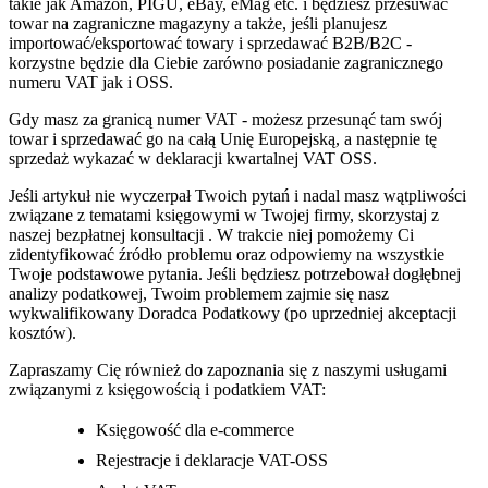
takie jak Amazon, PIGU, eBay, eMag etc. i będziesz przesuwać
towar na zagraniczne magazyny a także, jeśli planujesz
importować/eksportować towary i sprzedawać B2B/B2C -
korzystne będzie dla Ciebie zarówno posiadanie zagranicznego
numeru VAT jak i OSS.
Gdy masz za granicą numer VAT - możesz przesunąć tam swój
towar i sprzedawać go na całą Unię Europejską, a następnie tę
sprzedaż wykazać w deklaracji kwartalnej VAT OSS.
Jeśli artykuł nie wyczerpał Twoich pytań i nadal masz wątpliwości
związane z tematami księgowymi w Twojej firmy, skorzystaj z
naszej bezpłatnej konsultacji . W trakcie niej pomożemy Ci
zidentyfikować źródło problemu oraz odpowiemy na wszystkie
Twoje podstawowe pytania. Jeśli będziesz potrzebował dogłębnej
analizy podatkowej, Twoim problemem zajmie się nasz
wykwalifikowany Doradca Podatkowy (po uprzedniej akceptacji
kosztów).
Zapraszamy Cię również do zapoznania się z naszymi usługami
związanymi z księgowością i podatkiem VAT:
Księgowość dla e-commerce
Rejestracje i deklaracje VAT-OSS