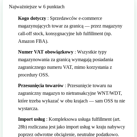
Najważniejsze w 6 punktach
🇬🇧
Wielka Brytania
🇮🇹
Włochy
Kogo dotyczy
: Sprzedawców e-commerce
🇮🇹
Włochy
magazynujących towar za granicą — przez magazyny
Przedstawiciel podatkowy Amazon z Eurofiscalis
call-off stock, konsygnacyjne lub fulfillment (np.
Amazon FBA).
Numer VAT obowiązkowy
: Wszystkie typy
magazynowania za granicą wymagają posiadania
zagranicznego numeru VAT, mimo korzystania z
procedury OSS.
Przesunięcia towarów
: Przesunięcie towaru na
zagraniczny magazyn to nietransakcyjne WNT/WDT,
które trzeba wykazać w obu krajach — sam OSS tu nie
wystarcza.
Import usług
: Kompleksowa usługa fulfillment (art.
28b) rozliczana jest jako import usług w kraju nabywcy
poprzez odwrotne obciążenie, neutralne podatkowo.