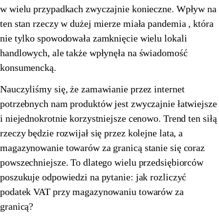
w wielu przypadkach zwyczajnie konieczne. Wpływ na
🇪🇪
Estonia
🇫🇮
Finlandia
ten stan rzeczy w dużej mierze miała pandemia , która
🇫🇮
Finlandia
🇫🇷
nie tylko spowodowała zamknięcie wielu lokali
Francja
handlowych, ale także wpłynęła na świadomość
🇫🇷
Francja
🇪🇱
Grecja
konsumencką.
🇪🇱
Grecja
🇪🇸
Hiszpania
Nauczyliśmy się, że zamawianie przez internet
🇪🇸
Hiszpania
🇳🇱
Holandia
potrzebnych nam produktów jest zwyczajnie łatwiejsze
i niejednokrotnie korzystniejsze cenowo. Trend ten siłą
🇳🇱
Holandia
🇮🇪
Irlandia
rzeczy będzie rozwijał się przez kolejne lata, a
🇮🇪
Irlandia
🇱🇹
Litwa
magazynowanie towarów za granicą stanie się coraz
powszechniejsze. To dlatego wielu przedsiębiorców
🇱🇹
Litwa
🇱🇺
Luksemburg
poszukuje odpowiedzi na pytanie: jak rozliczyć
🇱🇺
Luksemburg
🇱🇻
Łotwa
podatek VAT przy magazynowaniu towarów za
🇱🇻
Łotwa
🇲🇹
granicą?
Malta