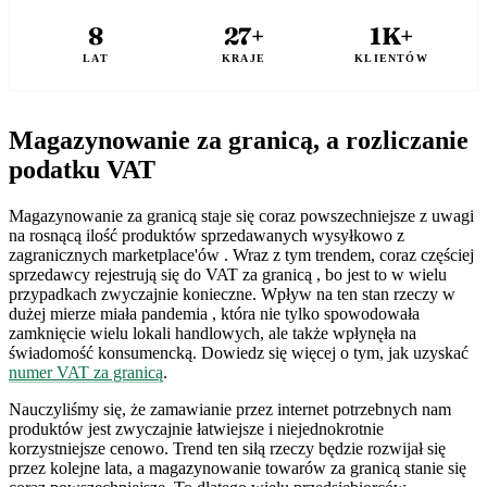
8
27+
1K+
LAT
KRAJE
KLIENTÓW
Magazynowanie za granicą, a rozliczanie
podatku VAT
Magazynowanie za granicą staje się coraz powszechniejsze z uwagi
na rosnącą ilość produktów sprzedawanych wysyłkowo z
zagranicznych marketplace'ów . Wraz z tym trendem, coraz częściej
sprzedawcy rejestrują się do VAT za granicą , bo jest to w wielu
przypadkach zwyczajnie konieczne. Wpływ na ten stan rzeczy w
dużej mierze miała pandemia , która nie tylko spowodowała
zamknięcie wielu lokali handlowych, ale także wpłynęła na
świadomość konsumencką. Dowiedz się więcej o tym, jak uzyskać
numer VAT za granicą
.
Nauczyliśmy się, że zamawianie przez internet potrzebnych nam
produktów jest zwyczajnie łatwiejsze i niejednokrotnie
korzystniejsze cenowo. Trend ten siłą rzeczy będzie rozwijał się
przez kolejne lata, a magazynowanie towarów za granicą stanie się