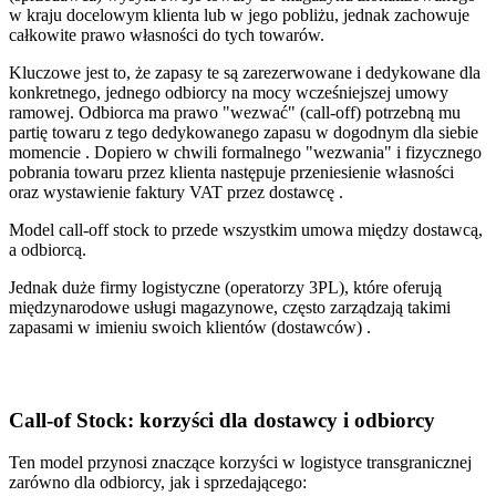
w kraju docelowym klienta lub w jego pobliżu, jednak zachowuje
całkowite prawo własności do tych towarów.
Kluczowe jest to, że zapasy te są zarezerwowane i dedykowane dla
konkretnego, jednego odbiorcy na mocy wcześniejszej umowy
ramowej. Odbiorca ma prawo "wezwać" (call-off) potrzebną mu
partię towaru z tego dedykowanego zapasu w dogodnym dla siebie
momencie . Dopiero w chwili formalnego "wezwania" i fizycznego
pobrania towaru przez klienta następuje przeniesienie własności
oraz wystawienie faktury VAT przez dostawcę .
Model call-off stock to przede wszystkim umowa między dostawcą,
a odbiorcą.
Jednak duże firmy logistyczne (operatorzy 3PL), które oferują
międzynarodowe usługi magazynowe, często zarządzają takimi
zapasami w imieniu swoich klientów (dostawców) .
Call-of Stock: korzyści dla dostawcy i odbiorcy
Ten model przynosi znaczące korzyści w logistyce transgranicznej
zarówno dla odbiorcy, jak i sprzedającego: