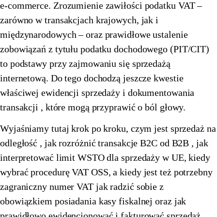
e-commerce. Zrozumienie zawiłości podatku VAT –
🇪🇪
Estonia
🇫🇮
Finlandia
zarówno w transakcjach krajowych, jak i
międzynarodowych – oraz prawidłowe ustalenie
🇫🇮
Finlandia
🇫🇷
Francja
zobowiązań z tytułu podatku dochodowego (PIT/CIT)
🇫🇷
Francja
🇪🇱
Grecja
to podstawy przy zajmowaniu się sprzedażą
internetową. Do tego dochodzą jeszcze kwestie
🇪🇱
Grecja
🇪🇸
Hiszpania
właściwej ewidencji sprzedaży i dokumentowania
🇪🇸
Hiszpania
🇳🇱
Holandia
transakcji , które mogą przyprawić o ból głowy.
🇳🇱
Holandia
🇮🇪
Irlandia
Wyjaśniamy tutaj krok po kroku, czym jest sprzedaż na
🇮🇪
Irlandia
🇱🇹
Litwa
odległość , jak rozróżnić transakcje B2C od B2B , jak
interpretować limit WSTO dla sprzedaży w UE, kiedy
🇱🇹
Litwa
🇱🇺
Luksemburg
wybrać procedurę VAT OSS, a kiedy jest też potrzebny
🇱🇺
Luksemburg
🇱🇻
Łotwa
zagraniczny numer VAT jak radzić sobie z
obowiązkiem posiadania kasy fiskalnej oraz jak
🇱🇻
Łotwa
🇲🇹
Malta
prawidłowo ewidencjonować i fakturować sprzedaż ,