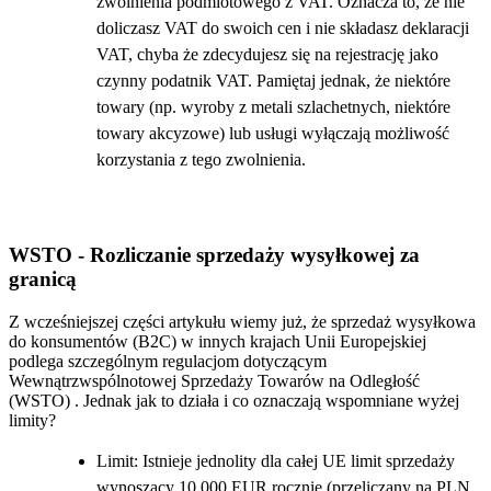
zwolnienia podmiotowego z VAT. Oznacza to, że nie
doliczasz VAT do swoich cen i nie składasz deklaracji
VAT, chyba że zdecydujesz się na rejestrację jako
czynny podatnik VAT. Pamiętaj jednak, że niektóre
towary (np. wyroby z metali szlachetnych, niektóre
towary akcyzowe) lub usługi wyłączają możliwość
korzystania z tego zwolnienia.
WSTO - Rozliczanie sprzedaży wysyłkowej za
granicą
Z wcześniejszej części artykułu wiemy już, że sprzedaż wysyłkowa
do konsumentów (B2C) w innych krajach Unii Europejskiej
podlega szczególnym regulacjom dotyczącym
Wewnątrzwspólnotowej Sprzedaży Towarów na Odległość
(WSTO) . Jednak jak to działa i co oznaczają wspomniane wyżej
limity?
Limit: Istnieje jednolity dla całej UE limit sprzedaży
wynoszący 10 000 EUR rocznie (przeliczany na PLN