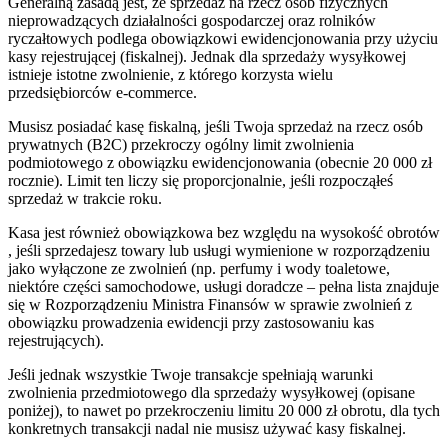
Generalną zasadą jest, że sprzedaż na rzecz osób fizycznych
nieprowadzących działalności gospodarczej oraz rolników
ryczałtowych podlega obowiązkowi ewidencjonowania przy użyciu
kasy rejestrującej (fiskalnej). Jednak dla sprzedaży wysyłkowej
istnieje istotne zwolnienie, z którego korzysta wielu
przedsiębiorców e-commerce.
Musisz posiadać kasę fiskalną, jeśli Twoja sprzedaż na rzecz osób
prywatnych (B2C) przekroczy ogólny limit zwolnienia
podmiotowego z obowiązku ewidencjonowania (obecnie 20 000 zł
rocznie). Limit ten liczy się proporcjonalnie, jeśli rozpocząłeś
sprzedaż w trakcie roku.
Kasa jest również obowiązkowa bez względu na wysokość obrotów
, jeśli sprzedajesz towary lub usługi wymienione w rozporządzeniu
jako wyłączone ze zwolnień (np. perfumy i wody toaletowe,
niektóre części samochodowe, usługi doradcze – pełna lista znajduje
się w Rozporządzeniu Ministra Finansów w sprawie zwolnień z
obowiązku prowadzenia ewidencji przy zastosowaniu kas
rejestrujących).
Jeśli jednak wszystkie Twoje transakcje spełniają warunki
zwolnienia przedmiotowego dla sprzedaży wysyłkowej (opisane
poniżej), to nawet po przekroczeniu limitu 20 000 zł obrotu, dla tych
konkretnych transakcji nadal nie musisz używać kasy fiskalnej.