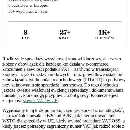
8 oddziałów w Europie,
50+ współpracowników.
8
27+
1K+
LAT
KRAJE
KLIENTÓW
Rozliczanie sprzedaży wysyłkowej stanowi kluczowy, ale często
złożony obowiązek dla każdego kto działa w e-commerce.
Zrozumienie zawiłości podatku VAT – zarówno w transakcjach
krajowych, jak i międzynarodowych – oraz prawidłowe ustalenie
zobowiązań z tytułu podatku dochodowego (PIT/CIT) to podstawy
przy zajmowaniu się sprzedażą internetową. Do tego dochodzą
jeszcze kwestie właściwej ewidencji sprzedaży i dokumentowania
transakcji , które mogą przyprawić o ból głowy. Konieczne jest
znajomość
stawek VAT w UE
.
Wyjaśniamy tutaj krok po kroku, czym jest sprzedaż na odległość ,
jak rozróżnić transakcje B2C od B2B , jak interpretować limit
WSTO dla sprzedaży w UE, kiedy wybrać procedurę VAT OSS, a
kiedy jest też potrzebny zagraniczny numer VAT jak radzić sobie z