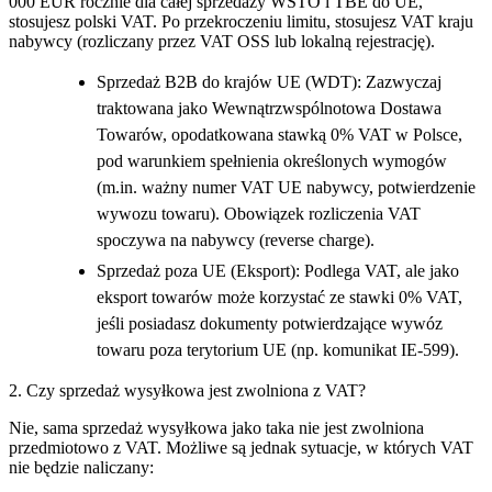
000 EUR rocznie dla całej sprzedaży WSTO i TBE do UE,
stosujesz polski VAT. Po przekroczeniu limitu, stosujesz VAT kraju
nabywcy (rozliczany przez VAT OSS lub lokalną rejestrację).
Sprzedaż B2B do krajów UE (WDT): Zazwyczaj
traktowana jako Wewnątrzwspólnotowa Dostawa
Towarów, opodatkowana stawką 0% VAT w Polsce,
pod warunkiem spełnienia określonych wymogów
(m.in. ważny numer VAT UE nabywcy, potwierdzenie
wywozu towaru). Obowiązek rozliczenia VAT
spoczywa na nabywcy (reverse charge).
Sprzedaż poza UE (Eksport): Podlega VAT, ale jako
eksport towarów może korzystać ze stawki 0% VAT,
jeśli posiadasz dokumenty potwierdzające wywóz
towaru poza terytorium UE (np. komunikat IE-599).
2. Czy sprzedaż wysyłkowa jest zwolniona z VAT?
Nie, sama sprzedaż wysyłkowa jako taka nie jest zwolniona
przedmiotowo z VAT. Możliwe są jednak sytuacje, w których VAT
nie będzie naliczany: