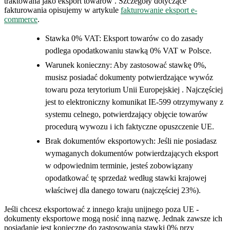
traktowana jako eksport towarów . Szczegóły dotyczące
fakturowania opisujemy w artykule
fakturowanie eksport e-
commerce
.
Stawka 0% VAT: Eksport towarów co do zasady
podlega opodatkowaniu stawką 0% VAT w Polsce.
Warunek konieczny: Aby zastosować stawkę 0%,
musisz posiadać dokumenty potwierdzające wywóz
towaru poza terytorium Unii Europejskiej . Najczęściej
jest to elektroniczny komunikat IE-599 otrzymywany z
systemu celnego, potwierdzający objęcie towarów
procedurą wywozu i ich faktyczne opuszczenie UE.
Brak dokumentów eksportowych: Jeśli nie posiadasz
wymaganych dokumentów potwierdzających eksport
w odpowiednim terminie, jesteś zobowiązany
opodatkować tę sprzedaż według stawki krajowej
właściwej dla danego towaru (najczęściej 23%).
Jeśli chcesz eksportować z innego kraju unijnego poza UE -
dokumenty eksportowe mogą nosić inną nazwę. Jednak zawsze ich
posiadanie jest konieczne do zastosowania stawki 0% przy