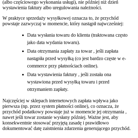
(albo częściowego wykonania usługi), nie później niż dzień
wystawienia faktury albo uregulowania należności.
W praktyce sprzedaży wysyłkowej oznacza to, że przychód
powstaje zazwyczaj w momencie, który nastąpił najwcześniej:
Data wysłania towaru do klienta (traktowana często
jako data wydania towaru).
Data otrzymania zapłaty za towar , jeśli zapłata
nastąpiła przed wysyłką (co jest bardzo częste w e-
commerce przy płatnościach online).
Data wystawienia faktury , jeśli została ona
wystawiona przed wysyłką towaru i przed
otrzymaniem zapłaty.
Najczęściej w sklepach internetowych zapłata wpływa jako
pierwsza (np. przez system płatności online), co oznacza, że
przychód podatkowy powstaje już w momencie jej otrzymania ,
nawet jeśli towar zostanie wysłany później. Ważne jest, aby
konsekwentnie stosować przyjętą zasadę i prawidłowo
dokumentować datę zaistnienia zdarzenia generującego przychód.