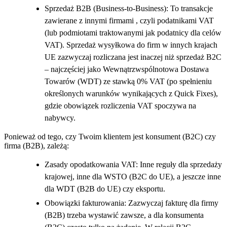
Sprzedaż B2B (Business-to-Business): To transakcje
zawierane z innymi firmami , czyli podatnikami VAT
(lub podmiotami traktowanymi jak podatnicy dla celów
VAT). Sprzedaż wysyłkowa do firm w innych krajach
UE zazwyczaj rozliczana jest inaczej niż sprzedaż B2C
– najczęściej jako Wewnątrzwspólnotowa Dostawa
Towarów (WDT) ze stawką 0% VAT (po spełnieniu
określonych warunków wynikających z Quick Fixes),
gdzie obowiązek rozliczenia VAT spoczywa na
nabywcy.
Ponieważ od tego, czy Twoim klientem jest konsument (B2C) czy
firma (B2B), zależą:
Zasady opodatkowania VAT: Inne reguły dla sprzedaży
krajowej, inne dla WSTO (B2C do UE), a jeszcze inne
dla WDT (B2B do UE) czy eksportu.
Obowiązki fakturowania: Zazwyczaj fakturę dla firmy
(B2B) trzeba wystawić zawsze, a dla konsumenta