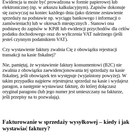
Ewidencja ta może być prowadzona w formie papierowej lub
elektronicznej (np. w arkuszu kalkulacyjnym). Zapisów dokonuje
się zazwyczaj na koniec każdego dnia (jako dzienne zestawienie
sprzedaży na podstawie np. wyciągu bankowego i informacji o
zamówieniach) lub w okresach miesięcznych . Stanowi ona
podstawę do zapisów w KPiR lub ewidencji przychodów dla celów
podatku dochodowego oraz do wyliczenia VAT należnego (jeśli
jesteś czynnym podatnikiem VAT).
Czy wystawienie faktury zwalnia Cię z obowiązku rejestracji
transakcji na kasie fiskalnej?
Nie, pamiętaj, że wystawienie faktury konsumentowi (B2C) nie
zwalnia z obowiązku zaewidencjonowania tej sprzedaży na kasie
fiskalnej, jeśli obowiązek ten występuje (wyjaśniony powyżej). W
takim przypadku najpierw rejestrujesz sprzedaż na kasie i wydajesz
paragon, a następnie wystawiasz fakturę, do której dołączasz
oryginał paragonu (lub jego numer jest umieszczany na fakturze,
jeśli przepisy na to pozwalają).
Fakturowanie w sprzedaży wysyłkowej – kiedy i jak
wystawiać faktury?