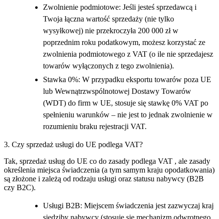
Zwolnienie podmiotowe: Jeśli jesteś sprzedawcą i
Twoja łączna wartość sprzedaży (nie tylko
wysyłkowej) nie przekroczyła 200 000 zł w
poprzednim roku podatkowym, możesz korzystać ze
zwolnienia podmiotowego z VAT (o ile nie sprzedajesz
towarów wyłączonych z tego zwolnienia).
Stawka 0%: W przypadku eksportu towarów poza UE
lub Wewnątrzwspólnotowej Dostawy Towarów
(WDT) do firm w UE, stosuje się stawkę 0% VAT po
spełnieniu warunków – nie jest to jednak zwolnienie w
rozumieniu braku rejestracji VAT.
3. Czy sprzedaż usługi do UE podlega VAT?
Tak, sprzedaż usług do UE co do zasady podlega VAT , ale zasady
określenia miejsca świadczenia (a tym samym kraju opodatkowania)
są złożone i zależą od rodzaju usługi oraz statusu nabywcy (B2B
czy B2C).
Usługi B2B: Miejscem świadczenia jest zazwyczaj kraj
siedziby nabywcy (stosuje się mechanizm odwrotnego