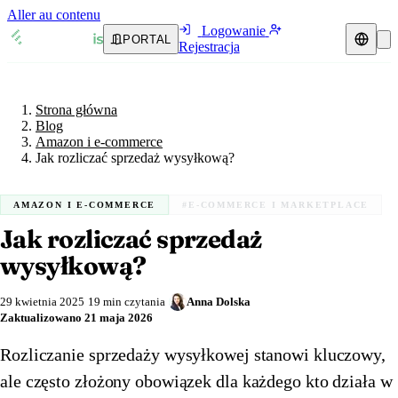
Aller au contenu
Logowanie
PORTAL
Rejestracja
Strona główna
Blog
Przedstawiciel podatkowy
Amazon i e-commerce
Strona główna
Przewodniki VAT
🇦🇹
Austria
Blog
Amazon i e-commerce
Zasoby i blog
🇦🇹
Jak rozliczać sprzedaż wysyłkową?
Austria
🇧🇪
Belgia
Blog
🇧🇪
Belgia
🇧🇬
Bułgaria
AMAZON I E-COMMERCE
#E-COMMERCE I MARKETPLACE
Jak rozliczać sprzedaż
🇧🇬
Bułgaria
🇭🇷
Chorwacja
Weryfikacja numeru VAT
wysyłkową?
🇭🇷
Chorwacja
🇨🇾
Cypr
Kalkulator VAT
29 kwietnia 2025
19 min czytania
Anna Dolska
🇨🇾
Cypr
🇨🇿
Czechy
Zaktualizowano
21 maja 2026
🇨🇿
Czechy
🇩🇰
Dania
Rozliczanie sprzedaży wysyłkowej stanowi kluczowy,
ale często złożony obowiązek dla każdego kto działa w
🇩🇰
Dania
🇪🇪
Estonia