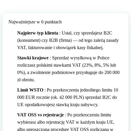
🇬🇧
Wielka Brytania
🇮🇹
Włochy
Najważniejsze w 6 punktach
🇮🇹
Włochy
Przedstawiciel podatkowy Amazon z Eurofiscalis
Najpierw typ klienta
: Ustal, czy sprzedajesz B2C
(konsument) czy B2B (firma) — od tego zależą zasady
VAT, fakturowanie i obowiązek kasy fiskalnej.
Stawki krajowe
: Sprzedaż wysyłkową w Polsce
rozliczasz polskimi stawkami VAT (23%, 8%, 5% lub
0%), a zwolnienie podmiotowe przysługuje do 200 000
zł obrotu.
Limit WSTO
: Po przekroczeniu jednolitego limitu 10
000 EUR rocznie (ok. 42 000 PLN) sprzedaż B2C do
UE opodatkowujesz stawką kraju nabywcy.
VAT OSS vs rejestracje
: Po przekroczeniu limitu
wybierasz albo rejestrację VAT w każdym kraju UE,
albo uproszczoną procedurę VAT OSS rozliczaną w