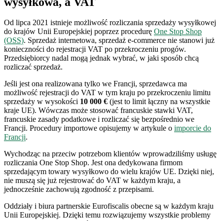
wysyłkowa, a VAT
Od lipca 2021 istnieje możliwość rozliczania sprzedaży wysyłkowej
do krajów Unii Europejskiej poprzez procedurę
One Stop Shop
(OSS)
. Sprzedaż internetowa, sprzedaż e-commerce nie stanowi już
konieczności do rejestracji VAT po przekroczeniu progów.
Przedsiębiorcy nadal mogą jednak wybrać, w jaki sposób chcą
rozliczać sprzedaż.
Jeśli jest ona realizowana tylko we Francji, sprzedawca ma
możliwość rejestracji do VAT w tym kraju po przekroczeniu limitu
sprzedaży w wysokości
10 000 €
(jest to limit łączny na wszystkie
kraje UE). Wówczas może stosować francuskie stawki VAT,
francuskie zasady podatkowe i rozliczać się bezpośrednio we
Francji. Procedury importowe opisujemy w artykule o
imporcie do
Francji
.
Wychodząc na przeciw potrzebom klientów wprowadziliśmy usługę
rozliczania One Stop Shop. Jest ona dedykowana firmom
sprzedającym towary wysyłkowo do wielu krajów UE. Dzięki niej,
nie muszą się już rejestrować do VAT w każdym kraju, a
jednocześnie zachowują zgodność z przepisami.
Oddziały i biura partnerskie Eurofiscalis obecne są w każdym kraju
Unii Europejskiej. Dzięki temu rozwiązujemy wszystkie problemy