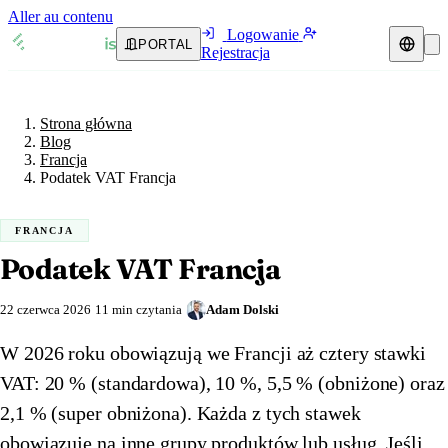
Aller au contenu
Logowanie
PORTAL
Rejestracja
Strona główna
Blog
Przedstawiciel podatkowy
Francja
Strona główna
Przewodniki VAT
🇦🇹
Austria
Blog
Francja
Zasoby i blog
🇦🇹
Podatek VAT Francja
Austria
🇧🇪
Belgia
Blog
🇧🇪
Belgia
🇧🇬
Bułgaria
FRANCJA
Podatek VAT Francja
🇧🇬
Bułgaria
🇭🇷
Chorwacja
Weryfikacja numeru VAT
🇭🇷
Chorwacja
🇨🇾
Cypr
22 czerwca 2026
11 min czytania
Adam Dolski
Kalkulator VAT
🇨🇾
Cypr
W 2026 roku obowiązują we Francji aż cztery stawki
🇨🇿
Czechy
VAT: 20 % (standardowa), 10 %, 5,5 % (obniżone) oraz
🇨🇿
Czechy
🇩🇰
Dania
2,1 % (super obniżona). Każda z tych stawek
🇩🇰
Dania
🇪🇪
Estonia
obowiązuje na inne grupy produktów lub usług. Jeśli