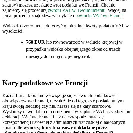
zakupy) możesz uzyskać zwrot podatku we Francji. Chętnie
zajmiemy się procedurą
zwrotu VAT w Twoim imieniu
. Więcej na
temat procedur znajdziesz w artykule o
zwrocie VAT we Francji
.
Wniosek o zwrot musi dotyczyć minimalnej kwoty podatku VAT w
wysokości:
760 EUR
lub równowartość w walucie krajowej w
przypadku wniosku obejmującego okres od trzech
miesięcy do mniej niż jednego roku
Kary podatkowe we Francji
Każda firma, która nie wywiązuje się ze swoich podatkowych
obowiązków we Francji, niezależnie od tego, czy posiada w tym
kraju swoją siedzibę czy nie, naraża się na kary skarbowe.
Wystarczy nawet kilka dni opóźnienia w zapłacie VAT, czy złożeniu
deklaracji VAT we Francji i już należy spodziewać się
korespondencji listownej z administracji francuskiej o nałożonych
karach.
Ile wynoszą kary finansowe nakładane przez
administracje na firmy nie mające siedziby we Francji?