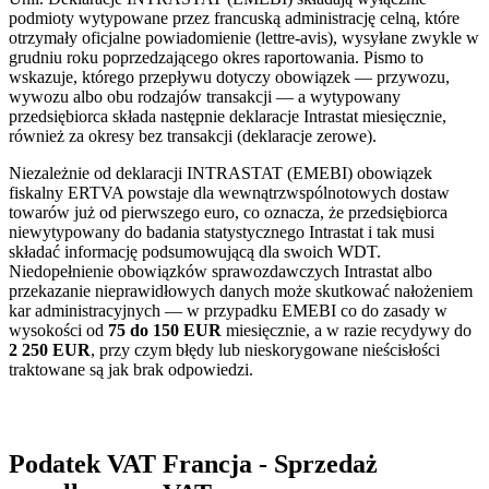
podmioty wytypowane przez francuską administrację celną, które
otrzymały oficjalne powiadomienie (lettre-avis), wysyłane zwykle w
grudniu roku poprzedzającego okres raportowania. Pismo to
wskazuje, którego przepływu dotyczy obowiązek — przywozu,
wywozu albo obu rodzajów transakcji — a wytypowany
przedsiębiorca składa następnie deklaracje Intrastat miesięcznie,
również za okresy bez transakcji (deklaracje zerowe).
Niezależnie od deklaracji INTRASTAT (EMEBI) obowiązek
fiskalny ERTVA powstaje dla wewnątrzwspólnotowych dostaw
towarów już od pierwszego euro, co oznacza, że przedsiębiorca
niewytypowany do badania statystycznego Intrastat i tak musi
składać informację podsumowującą dla swoich WDT.
Niedopełnienie obowiązków sprawozdawczych Intrastat albo
przekazanie nieprawidłowych danych może skutkować nałożeniem
kar administracyjnych — w przypadku EMEBI co do zasady w
wysokości od
75 do 150 EUR
miesięcznie, a w razie recydywy do
2 250 EUR
, przy czym błędy lub nieskorygowane nieścisłości
traktowane są jak brak odpowiedzi.
Podatek VAT Francja - Sprzedaż