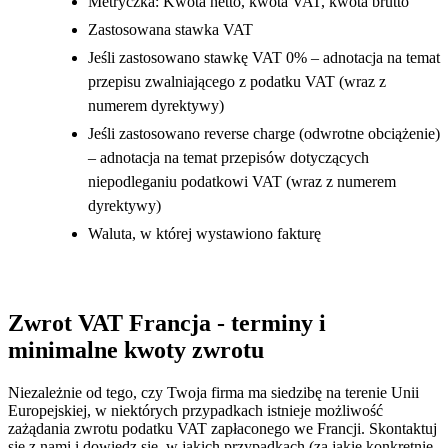
Metryczka: Kwota netto, kwota VAT, kwota brutto
Zastosowana stawka VAT
Jeśli zastosowano stawkę VAT 0% – adnotacja na temat
przepisu zwalniającego z podatku VAT (wraz z
numerem dyrektywy)
Jeśli zastosowano reverse charge (odwrotne obciążenie)
– adnotacja na temat przepisów dotyczących
niepodleganiu podatkowi VAT (wraz z numerem
dyrektywy)
Waluta, w której wystawiono fakturę
Zwrot VAT Francja - terminy i
minimalne kwoty zwrotu
Niezależnie od tego, czy Twoja firma ma siedzibę na terenie Unii
Europejskiej, w niektórych przypadkach istnieje możliwość
zażądania zwrotu podatku VAT zapłaconego we Francji. Skontaktuj
się z nami i dowiedz się, w jakich przypadkach (za jakie konkretnie