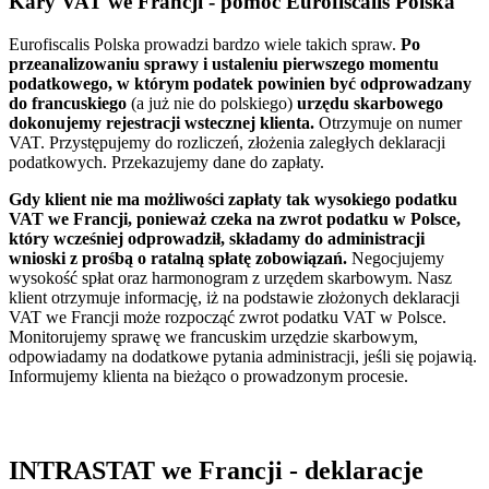
Kary VAT we Francji - pomoc Eurofiscalis Polska
Eurofiscalis Polska prowadzi bardzo wiele takich spraw.
Po
przeanalizowaniu sprawy i ustaleniu pierwszego momentu
podatkowego, w którym podatek powinien być odprowadzany
do francuskiego
(a już nie do polskiego)
urzędu skarbowego
dokonujemy rejestracji wstecznej klienta.
Otrzymuje on numer
VAT. Przystępujemy do rozliczeń, złożenia zaległych deklaracji
podatkowych. Przekazujemy dane do zapłaty.
Gdy klient nie ma możliwości zapłaty tak wysokiego podatku
VAT we Francji, ponieważ czeka na zwrot podatku w Polsce,
który wcześniej odprowadził, składamy do administracji
wnioski z prośbą o ratalną spłatę zobowiązań.
Negocjujemy
wysokość spłat oraz harmonogram z urzędem skarbowym. Nasz
klient otrzymuje informację, iż na podstawie złożonych deklaracji
VAT we Francji może rozpocząć zwrot podatku VAT w Polsce.
Monitorujemy sprawę we francuskim urzędzie skarbowym,
odpowiadamy na dodatkowe pytania administracji, jeśli się pojawią.
Informujemy klienta na bieżąco o prowadzonym procesie.
INTRASTAT we Francji - deklaracje