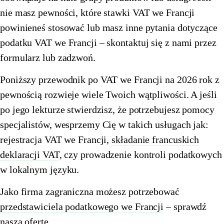
nie masz pewności, które stawki VAT we Francji
🇪🇪
Estonia
🇫🇮
Finlandia
powinieneś stosować lub masz inne pytania dotyczące
🇫🇮
Finlandia
🇫🇷
Francja
podatku VAT we Francji – skontaktuj się z nami przez
formularz lub zadzwoń.
🇫🇷
Francja
🇪🇱
Grecja
Poniższy przewodnik po VAT we Francji na 2026 rok z
🇪🇱
Grecja
🇪🇸
Hiszpania
pewnością rozwieje wiele Twoich wątpliwości. A jeśli
🇪🇸
Hiszpania
🇳🇱
Holandia
po jego lekturze stwierdzisz, że potrzebujesz pomocy
🇳🇱
Holandia
specjalistów, wesprzemy Cię w takich usługach jak:
🇮🇪
Irlandia
rejestracja VAT we Francji,
składanie francuskich
🇮🇪
Irlandia
🇱🇹
Litwa
deklaracji VAT
, czy prowadzenie kontroli podatkowych
🇱🇹
Litwa
🇱🇺
Luksemburg
w lokalnym języku.
🇱🇺
Luksemburg
🇱🇻
Łotwa
Jako firma zagraniczna możesz potrzebować
przedstawiciela podatkowego we Francji
– sprawdź
🇱🇻
Łotwa
🇲🇹
Malta
naszą ofertę.