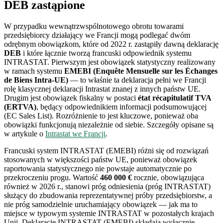
DEB zastąpione
W przypadku wewnątrzwspólnotowego obrotu towarami
przedsiębiorcy działający we Francji mogą podlegać dwóm
odrębnym obowiązkom, które od 2022 r. zastąpiły dawną deklarację
DEB
i które łącznie tworzą francuski odpowiednik systemu
INTRASTAT. Pierwszym jest obowiązek statystyczny realizowany
w ramach systemu
EMEBI (Enquête Mensuelle sur les Échanges
de Biens Intra-UE)
— to właśnie ta deklaracja pełni we Francji
rolę klasycznej deklaracji Intrastat znanej z innych państw UE.
Drugim jest obowiązek fiskalny w postaci
état récapitulatif TVA
(ERTVA)
, będący odpowiednikiem informacji podsumowującej
(EC Sales List). Rozróżnienie to jest kluczowe, ponieważ oba
obowiązki funkcjonują niezależnie od siebie. Szczegóły opisane są
w artykule o
Intrastat we Francji
.
Francuski system INTRASTAT (EMEBI) różni się od rozwiązań
stosowanych w większości państw UE, ponieważ obowiązek
raportowania statystycznego nie powstaje automatycznie po
przekroczeniu progu. Wartość
460 000 €
rocznie, obowiązująca
również w 2026 r., stanowi próg odniesienia (próg INTRASTAT)
służący do zbudowania reprezentatywnej próby przedsiębiorstw, a
nie próg samodzielnie uruchamiający obowiązek — jak ma to
miejsce w typowym systemie INTRASTAT w pozostałych krajach
Unii. Deklaracje INTRASTAT (EMEBI) składają wyłącznie