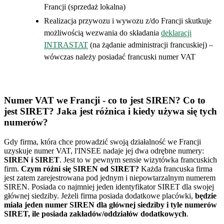
Francji (sprzedaż lokalna)
Realizacja przywozu i wywozu z/do Francji skutkuje
możliwością wezwania do składania
deklaracji
INTRASTAT
(na żądanie administracji francuskiej) –
wówczas należy posiadać francuski numer VAT
Numer VAT we Francji - co to jest SIREN? Co to
jest SIRET? Jaka jest różnica i kiedy używa się tych
numerów?
Gdy firma, która chce prowadzić swoją działalność we Francji
uzyskuje numer VAT, l'INSEE nadaje jej dwa odrębne numery:
SIREN i SIRET
. Jest to w pewnym sensie wizytówka francuskich
firm.
Czym różni się SIREN od SIRET?
Każda francuska firma
jest zatem zarejestrowana pod jednym i niepowtarzalnym numerem
SIREN. Posiada co najmniej jeden identyfikator SIRET dla swojej
głównej siedziby. Jeżeli firma posiada dodatkowe placówki,
będzie
miała jeden numer SIREN dla głównej siedziby i tyle numerów
SIRET, ile posiada zakładów/oddziałów dodatkowych
.