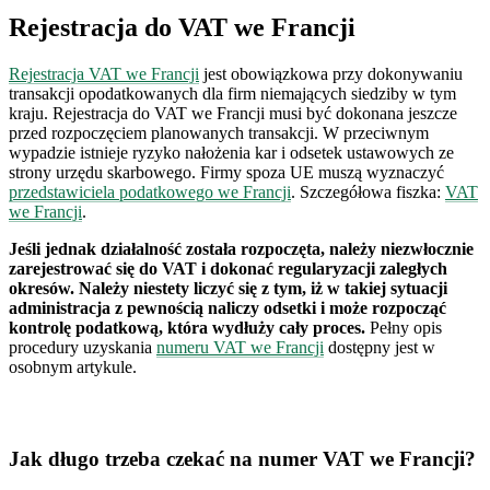
Rejestracja do VAT we Francji
Rejestracja VAT we Francji
jest obowiązkowa przy dokonywaniu
transakcji opodatkowanych dla firm niemających siedziby w tym
kraju. Rejestracja do VAT we Francji musi być dokonana jeszcze
przed rozpoczęciem planowanych transakcji. W przeciwnym
wypadzie istnieje ryzyko nałożenia kar i odsetek ustawowych ze
strony urzędu skarbowego. Firmy spoza UE muszą wyznaczyć
przedstawiciela podatkowego we Francji
. Szczegółowa fiszka:
VAT
we Francji
.
Jeśli jednak działalność została rozpoczęta, należy niezwłocznie
zarejestrować się do VAT i dokonać regularyzacji zaległych
okresów. Należy niestety liczyć się z tym, iż w takiej sytuacji
administracja z pewnością naliczy odsetki i może rozpocząć
kontrolę podatkową, która wydłuży cały proces.
Pełny opis
procedury uzyskania
numeru VAT we Francji
dostępny jest w
osobnym artykule.
Jak długo trzeba czekać na numer VAT we Francji?