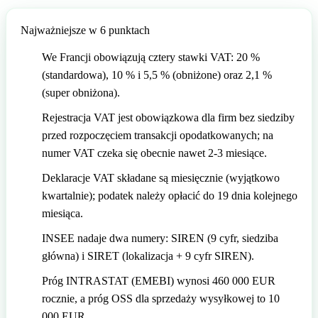
🇬🇧
Wielka Brytania
🇮🇹
Włochy
Najważniejsze w 6 punktach
🇮🇹
We Francji obowiązują cztery stawki VAT: 20 %
Włochy
Przedstawiciel podatkowy Amazon z Eurofiscalis
(standardowa), 10 % i 5,5 % (obniżone) oraz 2,1 %
(super obniżona).
Rejestracja VAT jest obowiązkowa dla firm bez siedziby
przed rozpoczęciem transakcji opodatkowanych; na
numer VAT czeka się obecnie nawet 2-3 miesiące.
Deklaracje VAT składane są miesięcznie (wyjątkowo
kwartalnie); podatek należy opłacić do 19 dnia kolejnego
miesiąca.
INSEE nadaje dwa numery: SIREN (9 cyfr, siedziba
główna) i SIRET (lokalizacja + 9 cyfr SIREN).
Próg INTRASTAT (EMEBI) wynosi 460 000 EUR
rocznie, a próg OSS dla sprzedaży wysyłkowej to 10
000 EUR.