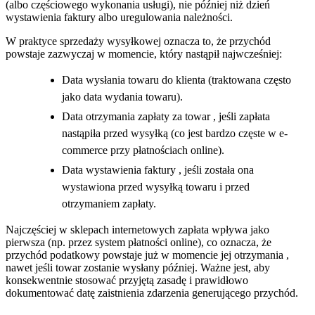
(albo częściowego wykonania usługi), nie później niż dzień
wystawienia faktury albo uregulowania należności.
W praktyce sprzedaży wysyłkowej oznacza to, że przychód
powstaje zazwyczaj w momencie, który nastąpił najwcześniej:
Data wysłania towaru do klienta (traktowana często
jako data wydania towaru).
Data otrzymania zapłaty za towar , jeśli zapłata
nastąpiła przed wysyłką (co jest bardzo częste w e-
commerce przy płatnościach online).
Data wystawienia faktury , jeśli została ona
wystawiona przed wysyłką towaru i przed
otrzymaniem zapłaty.
Najczęściej w sklepach internetowych zapłata wpływa jako
pierwsza (np. przez system płatności online), co oznacza, że
przychód podatkowy powstaje już w momencie jej otrzymania ,
nawet jeśli towar zostanie wysłany później. Ważne jest, aby
konsekwentnie stosować przyjętą zasadę i prawidłowo
dokumentować datę zaistnienia zdarzenia generującego przychód.