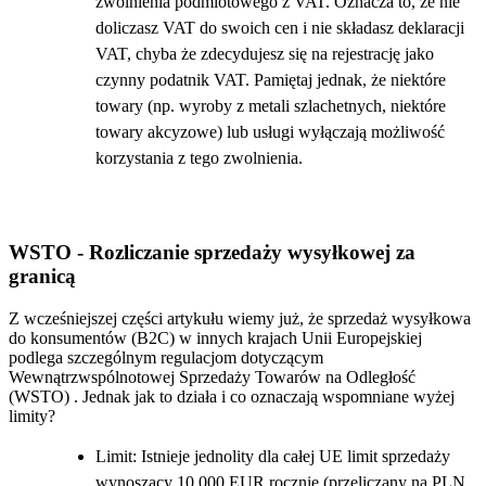
zwolnienia podmiotowego z VAT. Oznacza to, że nie
doliczasz VAT do swoich cen i nie składasz deklaracji
VAT, chyba że zdecydujesz się na rejestrację jako
czynny podatnik VAT. Pamiętaj jednak, że niektóre
towary (np. wyroby z metali szlachetnych, niektóre
towary akcyzowe) lub usługi wyłączają możliwość
korzystania z tego zwolnienia.
WSTO - Rozliczanie sprzedaży wysyłkowej za
granicą
Z wcześniejszej części artykułu wiemy już, że sprzedaż wysyłkowa
do konsumentów (B2C) w innych krajach Unii Europejskiej
podlega szczególnym regulacjom dotyczącym
Wewnątrzwspólnotowej Sprzedaży Towarów na Odległość
(WSTO) . Jednak jak to działa i co oznaczają wspomniane wyżej
limity?
Limit: Istnieje jednolity dla całej UE limit sprzedaży
wynoszący 10 000 EUR rocznie (przeliczany na PLN