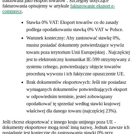
traktowana jako eksport towarów . Szczegóły dotyczące
fakturowania opisujemy w artykule
fakturowanie eksport e-
commerce
.
Stawka 0% VAT: Eksport towarów co do zasady
podlega opodatkowaniu stawką 0% VAT w Polsce.
Warunek konieczny: Aby zastosować stawkę 0%,
musisz posiadać dokumenty potwierdzające wywóz
towaru poza terytorium Unii Europejskiej . Najczęściej
jest to elektroniczny komunikat IE-599 otrzymywany z
systemu celnego, potwierdzający objęcie towarów
procedurą wywozu i ich faktyczne opuszczenie UE.
Brak dokumentów eksportowych: Jeśli nie posiadasz
wymaganych dokumentów potwierdzających eksport
w odpowiednim terminie, jesteś zobowiązany
opodatkować tę sprzedaż według stawki krajowej
właściwej dla danego towaru (najczęściej 23%).
Jeśli chcesz eksportować z innego kraju unijnego poza UE -
dokumenty eksportowe mogą nosić inną nazwę. Jednak zawsze ich
posiadanie jest konieczne do zastosowania stawki 0% przy