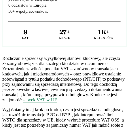
8 oddziałów w Europie,
50+ współpracowników.
8
27+
1K+
LAT
KRAJE
KLIENTÓW
Rozliczanie sprzedaży wysyłkowej stanowi kluczowy, ale często
złożony obowiązek dla każdego kto działa w e-commerce.
Zrozumienie zawiłości podatku VAT – zarówno w transakcjach
krajowych, jak i międzynarodowych – oraz prawidłowe ustalenie
zobowiązań z tytułu podatku dochodowego (PIT/CIT) to podstawy
przy zajmowaniu się sprzedażą internetową. Do tego dochodzą
jeszcze kwestie właściwej ewidencji sprzedaży i dokumentowania
transakcji , które mogą przyprawić o ból głowy. Konieczne jest
znajomość
stawek VAT w UE
.
Wyjaśniamy tutaj krok po kroku, czym jest sprzedaż na odległość ,
jak rozróżnić transakcje B2C od B2B , jak interpretować limit
WSTO dla sprzedaży w UE, kiedy wybrać procedurę VAT OSS, a
kiedy jest też potrzebny zagraniczny numer VAT jak radzić sobie z