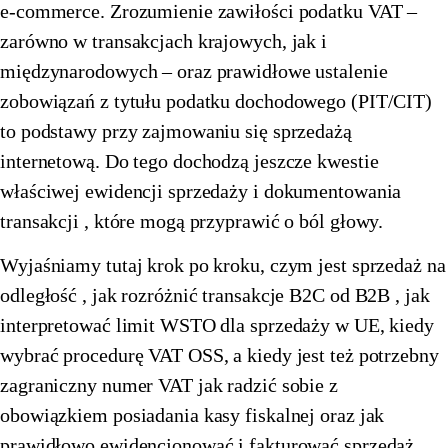
e-commerce. Zrozumienie zawiłości podatku VAT –
🇪🇪
Estonia
🇫🇮
Finlandia
zarówno w transakcjach krajowych, jak i
międzynarodowych – oraz prawidłowe ustalenie
🇫🇮
Finlandia
🇫🇷
Francja
zobowiązań z tytułu podatku dochodowego (PIT/CIT)
🇫🇷
Francja
🇪🇱
Grecja
to podstawy przy zajmowaniu się sprzedażą
internetową. Do tego dochodzą jeszcze kwestie
🇪🇱
Grecja
🇪🇸
Hiszpania
właściwej ewidencji sprzedaży i dokumentowania
🇪🇸
Hiszpania
🇳🇱
Holandia
transakcji , które mogą przyprawić o ból głowy.
🇳🇱
Holandia
🇮🇪
Irlandia
Wyjaśniamy tutaj krok po kroku, czym jest sprzedaż na
🇮🇪
Irlandia
🇱🇹
Litwa
odległość , jak rozróżnić transakcje B2C od B2B , jak
interpretować limit WSTO dla sprzedaży w UE, kiedy
🇱🇹
Litwa
🇱🇺
Luksemburg
wybrać procedurę VAT OSS, a kiedy jest też potrzebny
🇱🇺
Luksemburg
🇱🇻
Łotwa
zagraniczny numer VAT jak radzić sobie z
obowiązkiem posiadania kasy fiskalnej oraz jak
🇱🇻
Łotwa
🇲🇹
Malta
prawidłowo ewidencjonować i fakturować sprzedaż ,