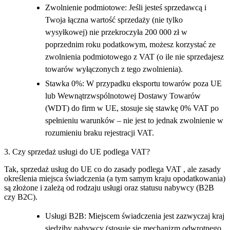
Zwolnienie podmiotowe: Jeśli jesteś sprzedawcą i
Twoja łączna wartość sprzedaży (nie tylko
wysyłkowej) nie przekroczyła 200 000 zł w
poprzednim roku podatkowym, możesz korzystać ze
zwolnienia podmiotowego z VAT (o ile nie sprzedajesz
towarów wyłączonych z tego zwolnienia).
Stawka 0%: W przypadku eksportu towarów poza UE
lub Wewnątrzwspólnotowej Dostawy Towarów
(WDT) do firm w UE, stosuje się stawkę 0% VAT po
spełnieniu warunków – nie jest to jednak zwolnienie w
rozumieniu braku rejestracji VAT.
3. Czy sprzedaż usługi do UE podlega VAT?
Tak, sprzedaż usług do UE co do zasady podlega VAT , ale zasady
określenia miejsca świadczenia (a tym samym kraju opodatkowania)
są złożone i zależą od rodzaju usługi oraz statusu nabywcy (B2B
czy B2C).
Usługi B2B: Miejscem świadczenia jest zazwyczaj kraj
siedziby nabywcy (stosuje się mechanizm odwrotnego