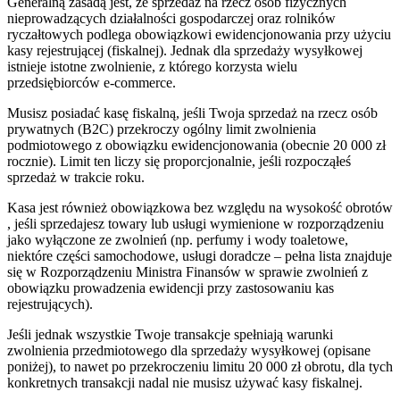
Generalną zasadą jest, że sprzedaż na rzecz osób fizycznych
nieprowadzących działalności gospodarczej oraz rolników
ryczałtowych podlega obowiązkowi ewidencjonowania przy użyciu
kasy rejestrującej (fiskalnej). Jednak dla sprzedaży wysyłkowej
istnieje istotne zwolnienie, z którego korzysta wielu
przedsiębiorców e-commerce.
Musisz posiadać kasę fiskalną, jeśli Twoja sprzedaż na rzecz osób
prywatnych (B2C) przekroczy ogólny limit zwolnienia
podmiotowego z obowiązku ewidencjonowania (obecnie 20 000 zł
rocznie). Limit ten liczy się proporcjonalnie, jeśli rozpocząłeś
sprzedaż w trakcie roku.
Kasa jest również obowiązkowa bez względu na wysokość obrotów
, jeśli sprzedajesz towary lub usługi wymienione w rozporządzeniu
jako wyłączone ze zwolnień (np. perfumy i wody toaletowe,
niektóre części samochodowe, usługi doradcze – pełna lista znajduje
się w Rozporządzeniu Ministra Finansów w sprawie zwolnień z
obowiązku prowadzenia ewidencji przy zastosowaniu kas
rejestrujących).
Jeśli jednak wszystkie Twoje transakcje spełniają warunki
zwolnienia przedmiotowego dla sprzedaży wysyłkowej (opisane
poniżej), to nawet po przekroczeniu limitu 20 000 zł obrotu, dla tych
konkretnych transakcji nadal nie musisz używać kasy fiskalnej.