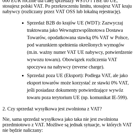
000 EUR rocznie dla całej sprzedaży WSTO i TBE do UE,
stosujesz polski VAT. Po przekroczeniu limitu, stosujesz VAT kraju
nabywcy (rozliczany przez VAT OSS lub lokalną rejestrację).
Sprzedaż B2B do krajów UE (WDT): Zazwyczaj
traktowana jako Wewnątrzwspólnotowa Dostawa
Towarów, opodatkowana stawką 0% VAT w Polsce,
pod warunkiem spełnienia określonych wymogów
(m.in. ważny numer VAT UE nabywcy, potwierdzenie
wywozu towaru). Obowiązek rozliczenia VAT
spoczywa na nabywcy (reverse charge).
Sprzedaż poza UE (Eksport): Podlega VAT, ale jako
eksport towarów może korzystać ze stawki 0% VAT,
jeśli posiadasz dokumenty potwierdzające wywóz
towaru poza terytorium UE (np. komunikat IE-599).
2. Czy sprzedaż wysyłkowa jest zwolniona z VAT?
Nie, sama sprzedaż wysyłkowa jako taka nie jest zwolniona
przedmiotowo z VAT. Możliwe są jednak sytuacje, w których VAT
nie będzie naliczany: