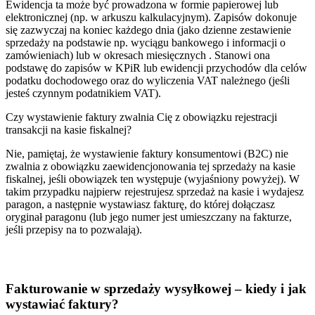
Ewidencja ta może być prowadzona w formie papierowej lub
elektronicznej (np. w arkuszu kalkulacyjnym). Zapisów dokonuje
się zazwyczaj na koniec każdego dnia (jako dzienne zestawienie
sprzedaży na podstawie np. wyciągu bankowego i informacji o
zamówieniach) lub w okresach miesięcznych . Stanowi ona
podstawę do zapisów w KPiR lub ewidencji przychodów dla celów
podatku dochodowego oraz do wyliczenia VAT należnego (jeśli
jesteś czynnym podatnikiem VAT).
Czy wystawienie faktury zwalnia Cię z obowiązku rejestracji
transakcji na kasie fiskalnej?
Nie, pamiętaj, że wystawienie faktury konsumentowi (B2C) nie
zwalnia z obowiązku zaewidencjonowania tej sprzedaży na kasie
fiskalnej, jeśli obowiązek ten występuje (wyjaśniony powyżej). W
takim przypadku najpierw rejestrujesz sprzedaż na kasie i wydajesz
paragon, a następnie wystawiasz fakturę, do której dołączasz
oryginał paragonu (lub jego numer jest umieszczany na fakturze,
jeśli przepisy na to pozwalają).
Fakturowanie w sprzedaży wysyłkowej – kiedy i jak
wystawiać faktury?