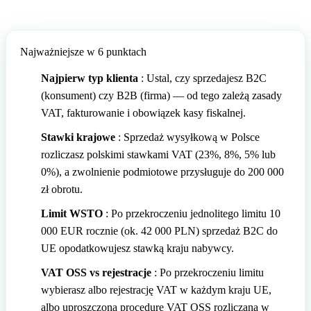
🇬🇧
Wielka Brytania
🇮🇹
Włochy
Najważniejsze w 6 punktach
🇮🇹
Włochy
Przedstawiciel podatkowy Amazon z Eurofiscalis
Najpierw typ klienta
: Ustal, czy sprzedajesz B2C
(konsument) czy B2B (firma) — od tego zależą zasady
VAT, fakturowanie i obowiązek kasy fiskalnej.
Stawki krajowe
: Sprzedaż wysyłkową w Polsce
rozliczasz polskimi stawkami VAT (23%, 8%, 5% lub
0%), a zwolnienie podmiotowe przysługuje do 200 000
zł obrotu.
Limit WSTO
: Po przekroczeniu jednolitego limitu 10
000 EUR rocznie (ok. 42 000 PLN) sprzedaż B2C do
UE opodatkowujesz stawką kraju nabywcy.
VAT OSS vs rejestracje
: Po przekroczeniu limitu
wybierasz albo rejestrację VAT w każdym kraju UE,
albo uproszczoną procedurę VAT OSS rozliczaną w