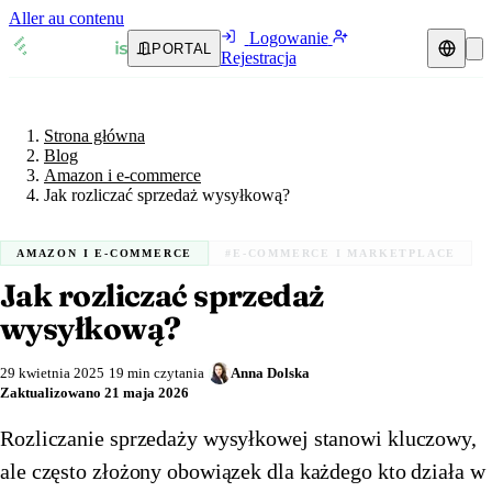
Aller au contenu
Logowanie
PORTAL
Rejestracja
Strona główna
Blog
Przedstawiciel podatkowy
Amazon i e-commerce
Strona główna
Przewodniki VAT
🇦🇹
Austria
Blog
Amazon i e-commerce
Zasoby i blog
🇦🇹
Jak rozliczać sprzedaż wysyłkową?
Austria
🇧🇪
Belgia
Blog
🇧🇪
Belgia
🇧🇬
Bułgaria
AMAZON I E-COMMERCE
#E-COMMERCE I MARKETPLACE
Jak rozliczać sprzedaż
🇧🇬
Bułgaria
🇭🇷
Chorwacja
Weryfikacja numeru VAT
wysyłkową?
🇭🇷
Chorwacja
🇨🇾
Cypr
Kalkulator VAT
29 kwietnia 2025
19 min czytania
Anna Dolska
🇨🇾
Cypr
🇨🇿
Czechy
Zaktualizowano
21 maja 2026
🇨🇿
Czechy
🇩🇰
Dania
Rozliczanie sprzedaży wysyłkowej stanowi kluczowy,
ale często złożony obowiązek dla każdego kto działa w
🇩🇰
Dania
🇪🇪
Estonia