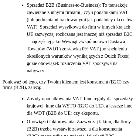
Sprzedaż B2B (Business-to-Business): To transakcje
zawierane z innymi firmami , czyli podatnikami VAT
(lub podmiotami traktowanymi jak podatnicy dla celów
VAT). Sprzedaż wysyłkowa do firm w innych krajach
UE zazwyczaj rozliczana jest inaczej niż sprzedaż B2C
– najczęściej jako Wewnątrzwspólnotowa Dostawa
Towarów (WDT) ze stawką 0% VAT (po spełnieniu
określonych warunków wynikających z Quick Fixes),
gdzie obowiązek rozliczenia VAT spoczywa na
nabywcy.
Ponieważ od tego, czy Twoim klientem jest konsument (B2C) czy
firma (B2B), zależą:
Zasady opodatkowania VAT: Inne reguły dla sprzedaży
krajowej, inne dla WSTO (B2C do UE), a jeszcze inne
dla WDT (B2B do UE) czy eksportu.
Obowiązki fakturowania: Zazwyczaj fakturę dla firmy
(B2B) trzeba wystawić zawsze, a dla konsumenta