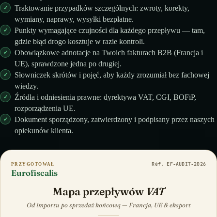
Traktowanie przypadków szczególnych: zwroty, korekty,
wymiany, naprawy, wysyłki bezpłatne.
Punkty wymagające czujności dla każdego przepływu — tam,
gdzie błąd drogo kosztuje w razie kontroli.
Obowiązkowe adnotacje na Twoich fakturach B2B (Francja i
UE), sprawdzone jedna po drugiej.
Słowniczek skrótów i pojęć, aby każdy zrozumiał bez fachowej
wiedzy.
Źródła i odniesienia prawne: dyrektywa VAT, CGI, BOFiP,
rozporządzenia UE.
Dokument sporządzony, zatwierdzony i podpisany przez naszych
opiekunów klienta.
Réf. EF‑AUDIT‑2026
PRZYGOTOWAŁ
Eurofiscalis
Mapa przepływów
VAT
Od importu po sprzedaż końcową — Francja, UE & eksport