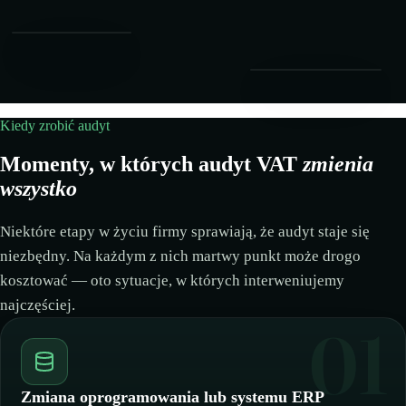
🇲🇹
Malta
🇩🇪
Niemcy
STAWKA VAT
🇩🇪
Niemcy
🇳🇴
🇪🇸
Norwegia
21
%
Art. 194
MAPOWANIE
PROCEDURA
🇳🇴
🇳🇱
Norwegia
🇵🇱
Polska
PRZEPŁYWY B2B
Kiedy zrobić audyt
🇵🇱
Polska
🇵🇹
Portugalia
Momenty, w których audyt VAT
zmienia
🇵🇹
Portugalia
🇷🇴
Rumunia
wszystko
🇷🇴
Rumunia
🇸🇰
Słowacja
Niektóre etapy w życiu firmy sprawiają, że audyt staje się
🇸🇰
Słowacja
🇸🇮
Słowenia
niezbędny. Na każdym z nich martwy punkt może drogo
kosztować — oto sytuacje, w których interweniujemy
🇸🇮
Słowenia
🇨🇭
Szwajcaria
najczęściej.
🇨🇭
Szwajcaria
01
🇸🇪
Szwecja
🇸🇪
Szwecja
🇭🇺
Węgry
Zmiana oprogramowania lub systemu ERP
🇭🇺
Węgry
🇬🇧
Wielka Brytania