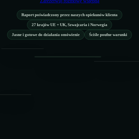
Zarezerwuj rozmowę wstępną
🇪🇪
Estonia
🇫🇮
Finlandia
Raport poświadczony przez naszych opiekunów klienta
🇫🇮
Finlandia
🇫🇷
Francja
27 krajów UE + UK, Szwajcaria i Norwegia
Jasne i gotowe do działania omówienie
Ściśle poufne warunki
🇫🇷
Francja
🇪🇱
Grecja
🇪🇱
Grecja
🇪🇸
Hiszpania
AUDYT VAT
🇩🇪
Zgodne
KARTA TECHNICZNA
🇪🇸
Hiszpania
RAPORT
🇫🇷
🇳🇱
OK
Holandia
PRZYKŁAD ZANONIMIZOWANY
20%
EUR
🇮🇹
ANALIZA
Weryf.
!
B2B
Próg
🇳🇱
Holandia
ZGODNOŚĆ
🇮🇪
Irlandia
VAT UE
🇮🇪
Irlandia
🇱🇹
Litwa
DEKLARACJA
🇬🇷
🇱🇹
Litwa
🇱🇺
Luksemburg
IES ✓
INTRASTAT
🇱🇺
Luksemburg
🇱🇻
Łotwa
🇱🇻
Łotwa
🇲🇹
Malta