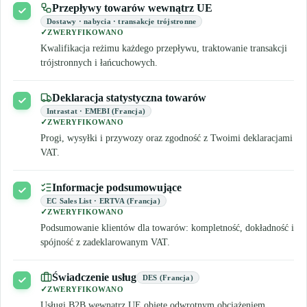
Przepływy towarów wewnątrz UE
Dostawy · nabycia · transakcje trójstronne
ZWERYFIKOWANO
Kwalifikacja reżimu każdego przepływu, traktowanie transakcji
trójstronnych i łańcuchowych.
Deklaracja statystyczna towarów
Intrastat · EMEBI (Francja)
ZWERYFIKOWANO
Progi, wysyłki i przywozy oraz zgodność z Twoimi deklaracjami
VAT.
Informacje podsumowujące
EC Sales List · ERTVA (Francja)
ZWERYFIKOWANO
Podsumowanie klientów dla towarów: kompletność, dokładność i
spójność z zadeklarowanym VAT.
Świadczenie usług
DES (Francja)
ZWERYFIKOWANO
Usługi B2B wewnątrz UE objęte odwrotnym obciążeniem