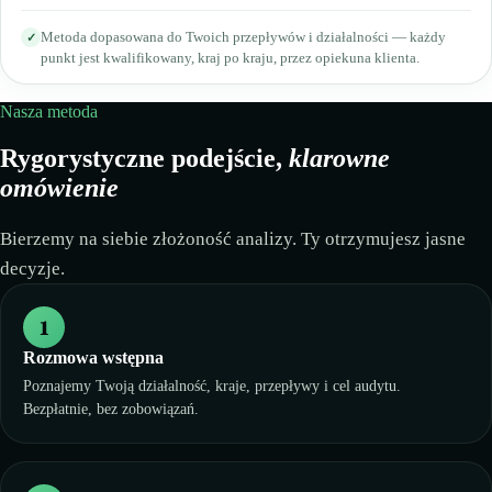
Metoda dopasowana do Twoich przepływów i działalności — każdy
✓
punkt jest kwalifikowany, kraj po kraju, przez opiekuna klienta.
Nasza metoda
Rygorystyczne podejście,
klarowne
omówienie
Bierzemy na siebie złożoność analizy. Ty otrzymujesz jasne
decyzje.
1
Rozmowa wstępna
Poznajemy Twoją działalność, kraje, przepływy i cel audytu.
Bezpłatnie, bez zobowiązań.