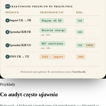
02
TRAKTOWANIE PRZEPŁYW PO PRZEPŁYWIE
PRZEPŁYW
TRAKTOWANIE VAT
DEKL.
Import UK → FR
Régime 40 00
CA3
A
Reverse charge
Sprzedaż B2B FR
CA3
B
« Art. 194 »
WDT zwolniona
Sprzedaż B2B UE
CA3
EMEBI
C
« Art. 138 »
IOSS UK → UE
IOSS · import
IOSS
F
Dokument sporządzony & zatwierdzony przez
Eurofiscalis
Przykłady
Co audyt
często ujawnia
Sytuacje, z którymi spotykamy się regularnie — również w