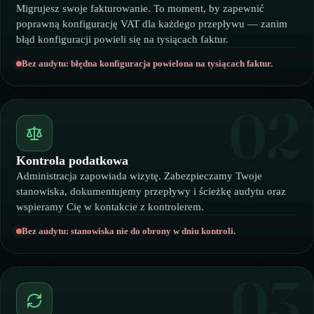
Migrujesz swoje fakturowanie. To moment, by zapewnić
poprawną konfigurację VAT dla każdego przepływu — zanim
🇬🇧
Wielka Brytania
🇮🇹
Włochy
błąd konfiguracji powieli się na tysiącach faktur.
🇮🇹
Włochy
Bez audytu: błędna konfiguracja powielona na tysiącach faktur.
Przedstawiciel podatkowy Amazon z Eurofiscalis
02
Kontrola podatkowa
Administracja zapowiada wizytę. Zabezpieczamy Twoje
stanowiska, dokumentujemy przepływy i ścieżkę audytu oraz
wspieramy Cię w kontakcie z kontrolerem.
Bez audytu: stanowiska nie do obrony w dniu kontroli.
03