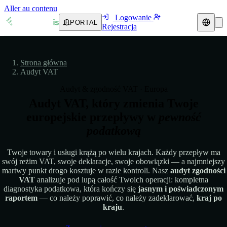
Aller au contenu
Logowanie
PORTAL
Rejestracja
Przedstawiciel podatkowy
Strona główna
Przewodniki VAT
🇦🇹
Austria
Audyt VAT
Zasoby i blog
Audyt & zgodność VAT · Europa
🇦🇹
Austria
🇧🇪
Belgia
Audyt VAT, który zmienia Twoje
Blog
🇧🇪
Belgia
🇧🇬
Bułgaria
europejskie przepływy w
pewność
podatkową
🇧🇬
Bułgaria
🇭🇷
Chorwacja
Weryfikacja numeru VAT
Twoje towary i usługi krążą po wielu krajach. Każdy przepływ ma
🇭🇷
Chorwacja
🇨🇾
Cypr
Kalkulator VAT
swój reżim VAT, swoje deklaracje, swoje obowiązki — a najmniejszy
martwy punkt drogo kosztuje w razie kontroli. Nasz
audyt zgodności
🇨🇾
Cypr
🇨🇿
Czechy
VAT
analizuje pod lupą całość Twoich operacji: kompletna
diagnostyka podatkowa, która kończy się
jasnym i poświadczonym
raportem
— co należy poprawić, co należy zadeklarować,
kraj po
🇨🇿
Czechy
🇩🇰
Dania
kraju
.
🇩🇰
Dania
🇪🇪
Estonia