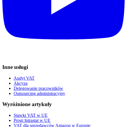
Inne usługi
Audyt VAT
Akcyza
Delegowanie pracowników
Outsourcing administracyjny
Wyróżnione artykuły
Stawki VAT w UE
Progi Intrastat w UE
VAT dla sprzedawców Amazon w Europie