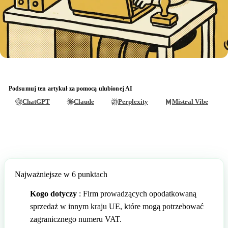
🇲🇹
Malta
🇩🇪
Niemcy
🇩🇪
Niemcy
🇳🇴
Norwegia
🇳🇴
Norwegia
🇵🇱
Polska
🇵🇱
Polska
🇵🇹
Portugalia
Podsumuj ten artykuł za pomocą ulubionej AI
🇵🇹
Portugalia
🇷🇴
Rumunia
ChatGPT
Claude
Perplexity
Mistral Vibe
🇷🇴
Rumunia
🇸🇰
Słowacja
🇸🇰
Słowacja
🇸🇮
Słowenia
🇸🇮
Słowenia
🇨🇭
Szwajcaria
Najważniejsze w 6 punktach
🇨🇭
Szwajcaria
🇸🇪
Szwecja
Kogo dotyczy
: Firm prowadzących opodatkowaną
🇸🇪
Szwecja
🇭🇺
Węgry
sprzedaż w innym kraju UE, które mogą potrzebować
zagranicznego numeru VAT.
🇭🇺
Węgry
🇬🇧
Wielka Brytania