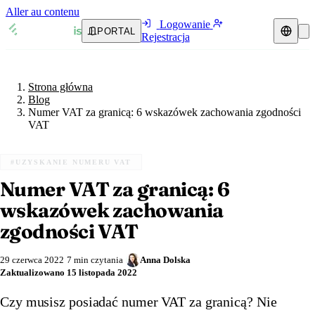
Aller au contenu
Logowanie
PORTAL
Rejestracja
Strona główna
Blog
Przedstawiciel podatkowy
Strona główna
Przewodniki VAT
🇦🇹
Austria
Blog
Numer VAT za granicą: 6 wskazówek zachowania zgodności
Zasoby i blog
🇦🇹
VAT
Austria
🇧🇪
Belgia
Blog
🇧🇪
Belgia
🇧🇬
Bułgaria
#UZYSKANIE NUMERU VAT
Numer VAT za granicą: 6
🇧🇬
Bułgaria
🇭🇷
Chorwacja
Weryfikacja numeru VAT
wskazówek zachowania
🇭🇷
Chorwacja
🇨🇾
Cypr
Kalkulator VAT
zgodności VAT
🇨🇾
Cypr
🇨🇿
Czechy
29 czerwca 2022
7 min czytania
Anna Dolska
Zaktualizowano
15 listopada 2022
🇨🇿
Czechy
🇩🇰
Dania
Czy musisz posiadać numer VAT za granicą? Nie
🇩🇰
Dania
🇪🇪
Estonia