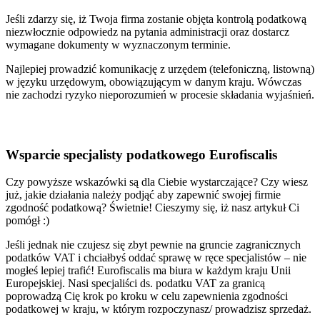
Jeśli zdarzy się, iż Twoja firma zostanie objęta kontrolą podatkową
niezwłocznie odpowiedz na pytania administracji oraz dostarcz
wymagane dokumenty w wyznaczonym terminie.
Najlepiej prowadzić komunikację z urzędem (telefoniczną, listowną)
w języku urzędowym, obowiązującym w danym kraju. Wówczas
nie zachodzi ryzyko nieporozumień w procesie składania wyjaśnień.
Wsparcie specjalisty podatkowego Eurofiscalis
Czy powyższe wskazówki są dla Ciebie wystarczające? Czy wiesz
już, jakie działania należy podjąć aby zapewnić swojej firmie
zgodność podatkową? Świetnie! Cieszymy się, iż nasz artykuł Ci
pomógł :)
Jeśli jednak nie czujesz się zbyt pewnie na gruncie zagranicznych
podatków VAT i chciałbyś oddać sprawę w ręce specjalistów – nie
mogłeś lepiej trafić! Eurofiscalis ma biura w każdym kraju Unii
Europejskiej. Nasi specjaliści ds. podatku VAT za granicą
poprowadzą Cię krok po kroku w celu zapewnienia zgodności
podatkowej w kraju, w którym rozpoczynasz/ prowadzisz sprzedaż.