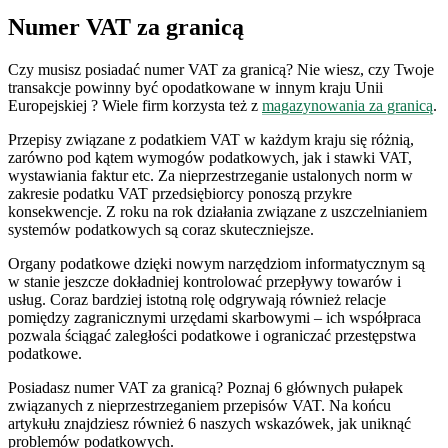
Numer VAT za granicą
Czy musisz posiadać numer VAT za granicą? Nie wiesz, czy Twoje
transakcje powinny być opodatkowane w innym kraju Unii
Europejskiej ? Wiele firm korzysta też z
magazynowania za granicą
.
Przepisy związane z podatkiem VAT w każdym kraju się różnią,
zarówno pod kątem wymogów podatkowych, jak i stawki VAT,
wystawiania faktur etc. Za nieprzestrzeganie ustalonych norm w
zakresie podatku VAT przedsiębiorcy ponoszą przykre
konsekwencje. Z roku na rok działania związane z uszczelnianiem
systemów podatkowych są coraz skuteczniejsze.
Organy podatkowe dzięki nowym narzędziom informatycznym są
w stanie jeszcze dokładniej kontrolować przepływy towarów i
usług. Coraz bardziej istotną rolę odgrywają również relacje
pomiędzy zagranicznymi urzędami skarbowymi – ich współpraca
pozwala ściągać zaległości podatkowe i ograniczać przestępstwa
podatkowe.
Posiadasz numer VAT za granicą? Poznaj 6 głównych pułapek
związanych z nieprzestrzeganiem przepisów VAT. Na końcu
artykułu znajdziesz również 6 naszych wskazówek, jak uniknąć
problemów podatkowych.