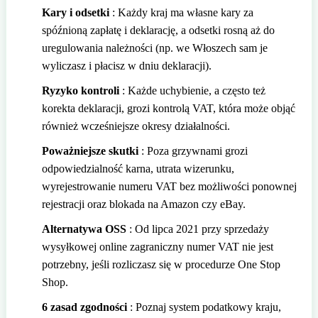
Kary i odsetki
: Każdy kraj ma własne kary za
🇬🇧
Wielka Brytania
🇮🇹
Włochy
spóźnioną zapłatę i deklarację, a odsetki rosną aż do
uregulowania należności (np. we Włoszech sam je
🇮🇹
Włochy
Przedstawiciel podatkowy Amazon z Eurofiscalis
wyliczasz i płacisz w dniu deklaracji).
Ryzyko kontroli
: Każde uchybienie, a często też
korekta deklaracji, grozi kontrolą VAT, która może objąć
również wcześniejsze okresy działalności.
Poważniejsze skutki
: Poza grzywnami grozi
odpowiedzialność karna, utrata wizerunku,
wyrejestrowanie numeru VAT bez możliwości ponownej
rejestracji oraz blokada na Amazon czy eBay.
Alternatywa OSS
: Od lipca 2021 przy sprzedaży
wysyłkowej online zagraniczny numer VAT nie jest
potrzebny, jeśli rozliczasz się w procedurze One Stop
Shop.
6 zasad zgodności
: Poznaj system podatkowy kraju,