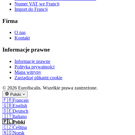
Numer VAT we Francji
Import do Francji
Firma
O nas
Kontakt
Informacje prawne
Informacje prawne
Polityka prywatności
Mapa witryny
Zarządzaj plikami cookie
© 2026 Eurofiscalis. Wszelkie prawa zastrzeżone.
Polski
🇫🇷
Français
🇬🇧
English
🇩🇪
Deutsch
🇮🇹
Italiano
🇵🇱
Polski
🇨🇿
Čeština
🇳🇴
Norsk