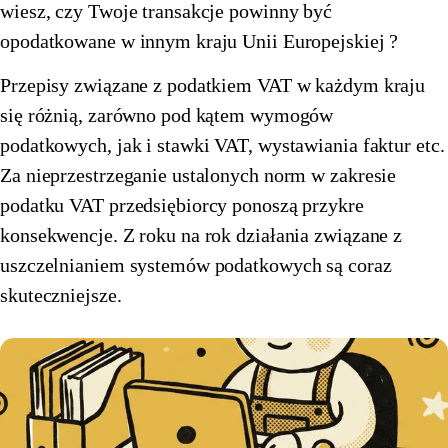
wiesz, czy Twoje transakcje powinny być
🇪🇪
Estonia
🇫🇮
Finlandia
opodatkowane w innym kraju Unii Europejskiej ?
🇫🇮
Finlandia
🇫🇷
Francja
Przepisy związane z podatkiem VAT w każdym kraju
się różnią, zarówno pod kątem wymogów
🇫🇷
Francja
🇪🇱
Grecja
podatkowych, jak i stawki VAT, wystawiania faktur etc.
🇪🇱
Grecja
🇪🇸
Hiszpania
Za nieprzestrzeganie ustalonych norm w zakresie
🇪🇸
podatku VAT przedsiębiorcy ponoszą przykre
Hiszpania
🇳🇱
Holandia
konsekwencje. Z roku na rok działania związane z
🇳🇱
Holandia
🇮🇪
Irlandia
uszczelnianiem systemów podatkowych są coraz
🇮🇪
Irlandia
🇱🇹
Litwa
skuteczniejsze.
🇱🇹
Litwa
🇱🇺
Luksemburg
🇱🇺
Luksemburg
🇱🇻
Łotwa
🇱🇻
Łotwa
🇲🇹
Malta