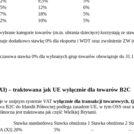
22%
9,5%
5%
25%
12%
6%
27%
18%
5%
22%
10%
5%
 wybrane kategorie towarów (m.in. ubrania dziecięce) korzystają ze sta
osuje dodatkowo stawkę 0% dla eksportu i WDT oraz zwolnienie ZW (
mczasowa stawka 0% dla wybranych grup towarów obowiązuje do 31.1
(XI) – traktowana jak UE wyłącznie dla towarów B2C
taje w unijnym systemie VAT
wyłącznie dla transakcji towarowych, t
wa B2C do Irlandii Północnej podlega zasadom UE, w tym OSS oraz
ółnocna jest traktowana jak część Wielkiej Brytanii.
Stawka standardowa
Stawka obniżona 1
Stawka obniżona 2
St
 (XI)
20%
5%
–
–