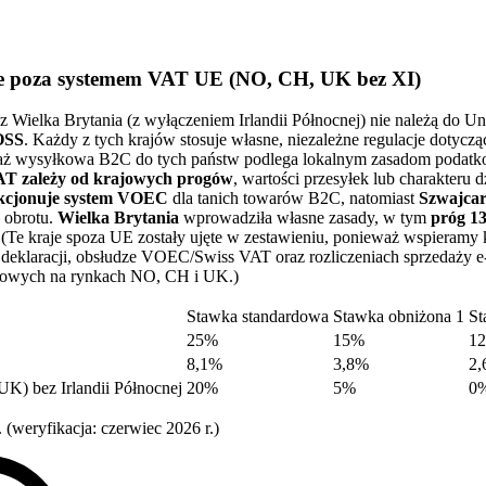
ie poza systemem VAT UE (NO, CH, UK bez XI)
 Wielka Brytania (z wyłączeniem Irlandii Północnej) nie należą do Uni
 OSS
. Każdy z tych krajów stosuje własne, niezależne regulacje dotycz
aż wysyłkowa B2C do tych państw podlega lokalnym zasadom podat
VAT zależy od krajowych progów
, wartości przesyłek lub charakteru d
kcjonuje system VOEC
dla tanich towarów B2C, natomiast
Szwajcar
 obrotu.
Wielka Brytania
wprowadziła własne zasady, w tym
próg 1
Te kraje spoza UE zostały ujęte w zestawieniu, ponieważ wspieramy 
iu deklaracji, obsłudze VOEC/Swiss VAT oraz rozliczeniach sprzedaży 
kowych na rynkach NO, CH i UK.)
Stawka standardowa
Stawka obniżona 1
St
25%
15%
1
8,1%
3,8%
2
bez Irlandii Północnej
20%
5%
0
. (weryfikacja: czerwiec 2026 r.)