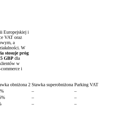
i Europejskiej i
ące VAT oraz
kowym, a
ziałalności. W
ia stosuje próg
35 GBP
dla
klientów w
e‑commerce i
awka obniżona 2
Stawka superobniżona
Parking VAT
2%
–
–
,6%
–
–
%
–
–