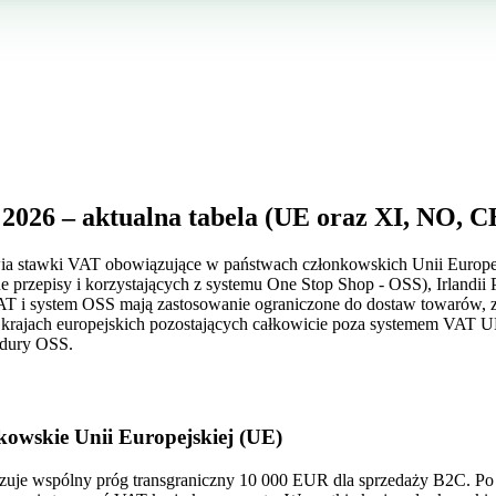
2026 – aktualna tabela (UE oraz XI, NO, 
wia stawki VAT obowiązujące w państwach członkowskich Unii Europe
ne przepisy i korzystających z systemu One Stop Shop - OSS), Irlandii 
AT i system OSS mają zastosowanie ograniczone do dostaw towarów, 
 krajach europejskich pozostających całkowicie poza systemem VAT U
edury OSS.
kowskie Unii Europejskiej (UE)
je wspólny próg transgraniczny 10 000 EUR dla sprzedaży B2C. Po