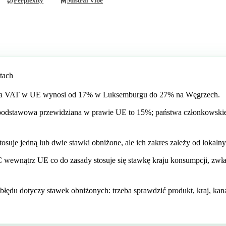
Perplexity
Mistral Vibe
tach
a VAT w UE wynosi od 17% w Luksemburgu do 27% na Węgrzech.
podstawowa przewidziana w prawie UE to 15%; państwa członkowskie
osuje jedną lub dwie stawki obniżone, ale ich zakres zależy od lokaln
ewnątrz UE co do zasady stosuje się stawkę kraju konsumpcji, zwłas
łędu dotyczy stawek obniżonych: trzeba sprawdzić produkt, kraj, kana