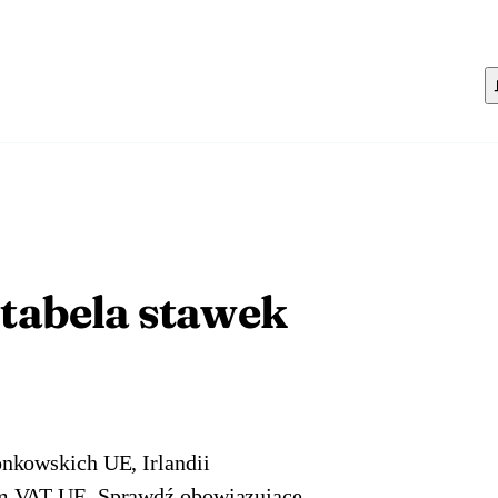
tabela stawek
onkowskich UE, Irlandii
em VAT UE. Sprawdź obowiązujące