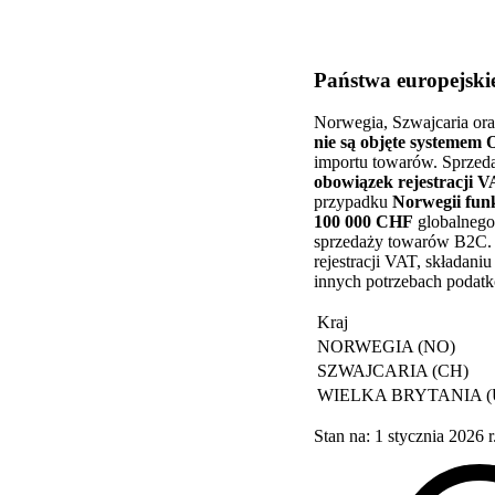
Państwa europejsk
Norwegia, Szwajcaria oraz
nie są objęte systemem
importu towarów. Sprzed
obowiązek rejestracji 
przypadku
Norwegii fun
100 000 CHF
globalnego
sprzedaży towarów B2C. (
rejestracji VAT, składan
innych potrzebach podat
Kraj
NORWEGIA (NO)
SZWAJCARIA (CH)
WIELKA BRYTANIA (UK) 
Stan na: 1 stycznia 2026 r