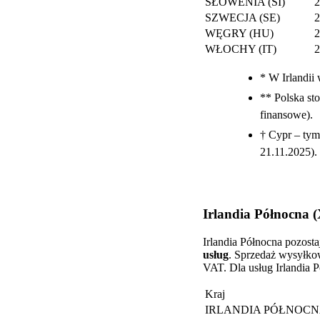
SŁOWENIA (SI)
SZWECJA (SE)
WĘGRY (HU)
WŁOCHY (IT)
* W Irlandii
** Polska st
finansowe).
† Cypr – ty
21.11.2025).
Irlandia Północna 
Irlandia Północna pozos
usług
. Sprzedaż wysyłko
VAT. Dla usług Irlandia P
Kraj
IRLANDIA PÓŁNOCNA