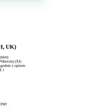
CH, UK)
jskiej
Północnej (XI)
zgodnie z opisem
E i
 jego