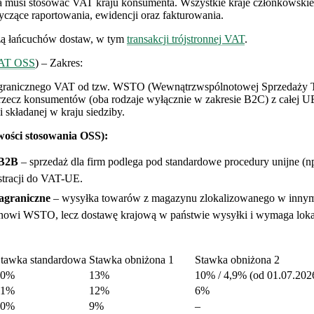
 musi stosować VAT kraju konsumenta. Wszystkie kraje członkowskie 
tyczące raportowania, ewidencji oraz fakturowania.
zą łańcuchów dostaw, w tym
transakcji trójstronnej VAT
.
AT OSS
) – Zakres:
zagranicznego VAT od tzw. WSTO (Wewnątrzwspólnotowej Sprzedaży
 rzecz konsumentów (oba rodzaje wyłącznie w zakresie B2C) z całej 
ji składanej w kraju siedziby.
wości stosowania OSS):
 B2B
– sprzedaż dla firm podlega pod standardowe procedury unijne 
tracji do VAT-UE.
agraniczne
– wysyłka towarów z magazynu zlokalizowanego w inny
nowi WSTO, lecz dostawę krajową w państwie wysyłki i wymaga lokal
tawka standardowa
Stawka obniżona 1
Stawka obniżona 2
20%
13%
10% / 4,9% (od 01.07.202
21%
12%
6%
20%
9%
–