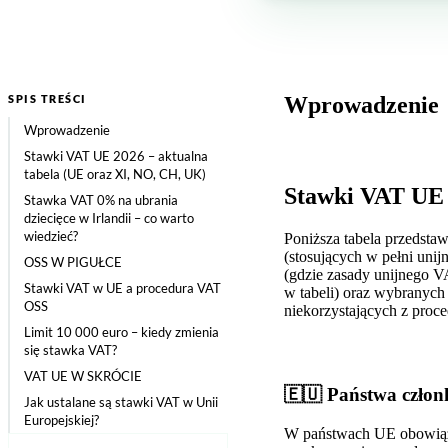
SPIS TREŚCI
Wprowadzenie
Wprowadzenie
Stawki VAT UE 2026 – aktualna
tabela (UE oraz XI, NO, CH, UK)
Stawki VAT UE 
Stawka VAT 0% na ubrania
dziecięce w Irlandii – co warto
wiedzieć?
Poniższa tabela przedsta
(stosujących w pełni unij
OSS W PIGUŁCE
(gdzie zasady unijnego V
Stawki VAT w UE a procedura VAT
w tabeli) oraz wybranych
OSS
niekorzystających z proc
Limit 10 000 euro – kiedy zmienia
się stawka VAT?
VAT UE W SKRÓCIE
🇪🇺 Państwa człon
Jak ustalane są stawki VAT w Unii
Europejskiej?
W państwach UE obowiązu