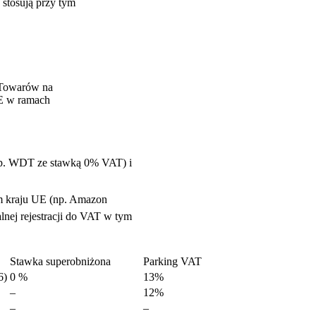
stosują przy tym
 Towarów na
UE w ramach
(np. WDT ze stawką 0% VAT) i
m kraju UE (np. Amazon
nej rejestracji do VAT w tym
Stawka superobniżona
Parking VAT
6)
0 %
13%
–
12%
–
–