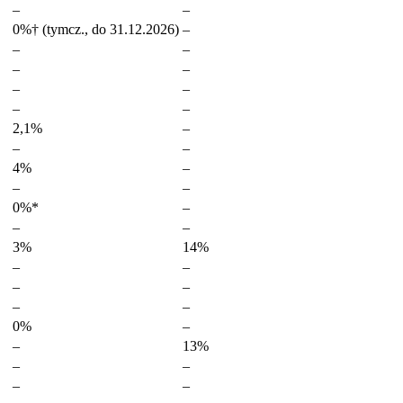
–
–
0%† (tymcz., do 31.12.2026)
–
–
–
–
–
–
–
–
–
2,1%
–
–
–
4%
–
–
–
0%*
–
–
–
3%
14%
–
–
–
–
–
–
0%
–
–
13%
–
–
–
–