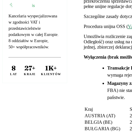
przekroczeniu sprzedawca
pełne unijne regulacje do
Szczególne zasady dotyc
Kancelaria wyspecjalizowana
w zgodności VAT i
Procedura unijna OSS (
V
przedstawicielstwie
podatkowym w całej Europie.
Umożliwia rozliczenie 
8 oddziałów w Europie,
Odległość) oraz usług na
jednej, zbiorczej deklarac
50+ współpracowników.
Wyłączenia (brak możli
8
27+
1K+
Transakcje
wymaga rejes
LAT
KRAJE
KLIENTÓW
Magazyny z
FBA) nie sta
państwie.
Kraj
S
AUSTRIA (AT)
BELGIA (BE)
BUŁGARIA (BG)