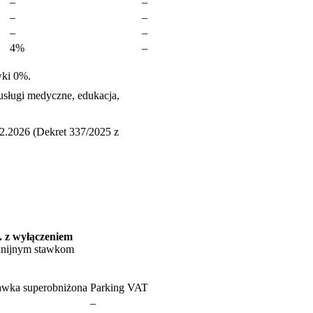
–
–
–
–
–
–
4%
–
wki 0%.
usługi medyczne, edukacja,
2.2026 (Dekret 337/2025 z
j. z wyłączeniem
 unijnym stawkom
awka superobniżona
Parking VAT
–