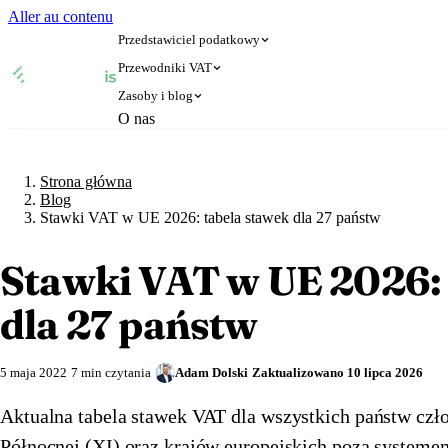
Aller au contenu
Przedstawiciel podatkowy
Przewodniki VAT
Zasoby i blog
🇦🇹
🇧🇪
O nas
Austria
Belgia
Strona główna
Blog
🇦🇹
🇧🇪
Austria
Belgia
🇧🇬
🇭🇷
Bułgaria
Chorwacja
Blog
🇧🇬
🇭🇷
Bułgaria
Chorwacja
Strona główna
🇨🇾
🇨🇿
Cypr
Czechy
Blog
🇨🇾
🇨🇿
Cypr
Czechy
Stawki VAT w UE 2026: tabela stawek dla 27 państw
🇩🇰
🇪🇪
Dania
Estonia
Weryfikacja numeru VAT
🇩🇰
🇪🇪
Dania
Estonia
🇫🇮
🇫🇷
Finlandia
Francja
Stawki VAT w UE 2026: 
Kalkulator VAT
🇫🇮
🇫🇷
Finlandia
Francja
🇪🇱
🇪🇸
Grecja
Hiszpania
dla 27 państw
🇪🇱
🇪🇸
Grecja
Hiszpania
🇳🇱
🇮🇪
Holandia
Irlandia
🇳🇱
🇮🇪
Holandia
Irlandia
🇱🇹
🇱🇺
Litwa
Luksemburg
5 maja 2022
7 min czytania
Adam Dolski
Zaktualizowano
10 lipca 2026
🇱🇹
🇱🇺
Litwa
Luksemburg
🇱🇻
🇲🇹
Łotwa
Malta
Aktualna tabela stawek VAT dla wszystkich państw czł
🇱🇻
🇲🇹
Łotwa
Malta
🇩🇪
🇳🇴
Niemcy
Norwegia
Północnej (XI) oraz krajów europejskich poza system