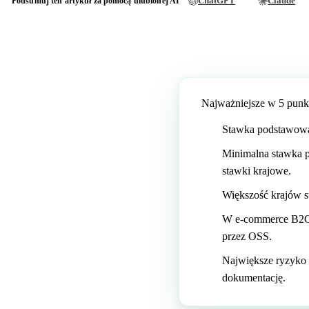
ChatGPT
Claude
Podsumuj ten artykuł za pomocą ulubionej AI
Najważniejsze w 5 punk
Stawka podstawow
Minimalna stawka 
stawki krajowe.
Większość krajów st
W e-commerce B2C w
przez OSS.
Największe ryzyko b
dokumentację.