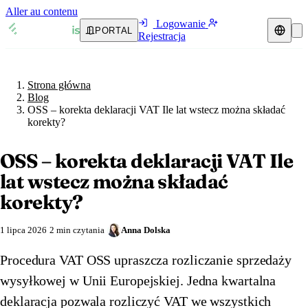
Aller au contenu
Logowanie
PORTAL
Rejestracja
Strona główna
Blog
Przedstawiciel podatkowy
Strona główna
Przewodniki VAT
🇦🇹
Austria
Blog
OSS – korekta deklaracji VAT Ile lat wstecz można składać
Zasoby i blog
🇦🇹
korekty?
Austria
🇧🇪
Belgia
Blog
🇧🇪
Belgia
🇧🇬
Bułgaria
OSS – korekta deklaracji VAT Ile
lat wstecz można składać
🇧🇬
Bułgaria
🇭🇷
Chorwacja
Weryfikacja numeru VAT
korekty?
🇭🇷
Chorwacja
🇨🇾
Cypr
Kalkulator VAT
1 lipca 2026
2 min czytania
Anna Dolska
🇨🇾
Cypr
🇨🇿
Czechy
Procedura VAT OSS upraszcza rozliczanie sprzedaży
🇨🇿
Czechy
🇩🇰
Dania
wysyłkowej w Unii Europejskiej. Jedna kwartalna
🇩🇰
deklaracja pozwala rozliczyć VAT we wszystkich
Dania
🇪🇪
Estonia