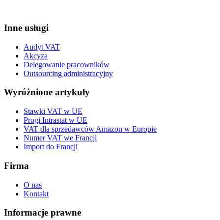
Inne usługi
Audyt VAT
Akcyza
Delegowanie pracowników
Outsourcing administracyjny
Wyróżnione artykuły
Stawki VAT w UE
Progi Intrastat w UE
VAT dla sprzedawców Amazon w Europie
Numer VAT we Francji
Import do Francji
Firma
O nas
Kontakt
Informacje prawne