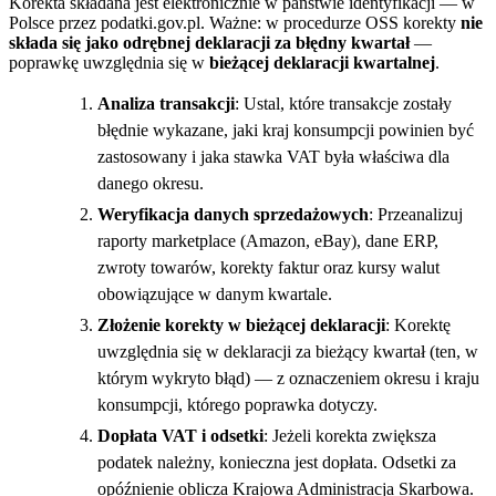
Korekta składana jest elektronicznie w państwie identyfikacji — w
Polsce przez podatki.gov.pl. Ważne: w procedurze OSS korekty
nie
składa się jako odrębnej deklaracji za błędny kwartał
—
poprawkę uwzględnia się w
bieżącej deklaracji kwartalnej
.
Analiza transakcji
: Ustal, które transakcje zostały
błędnie wykazane, jaki kraj konsumpcji powinien być
zastosowany i jaka stawka VAT była właściwa dla
danego okresu.
Weryfikacja danych sprzedażowych
: Przeanalizuj
raporty marketplace (Amazon, eBay), dane ERP,
zwroty towarów, korekty faktur oraz kursy walut
obowiązujące w danym kwartale.
Złożenie korekty w bieżącej deklaracji
: Korektę
uwzględnia się w deklaracji za bieżący kwartał (ten, w
którym wykryto błąd) — z oznaczeniem okresu i kraju
konsumpcji, którego poprawka dotyczy.
Dopłata VAT i odsetki
: Jeżeli korekta zwiększa
podatek należny, konieczna jest dopłata. Odsetki za
opóźnienie oblicza Krajowa Administracja Skarbowa.