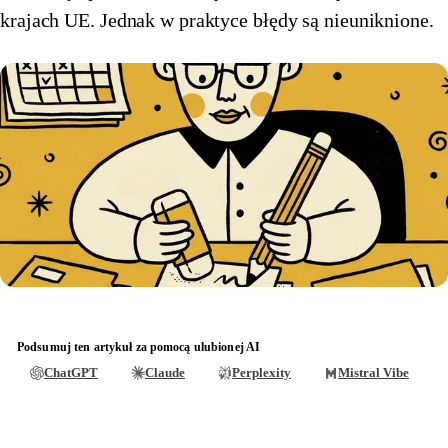
krajach UE. Jednak w praktyce błędy są nieuniknione.
🇪🇪
Estonia
🇫🇮
Finlandia
🇫🇮
Finlandia
🇫🇷
Francja
🇫🇷
Francja
🇪🇱
Grecja
🇪🇱
Grecja
🇪🇸
Hiszpania
🇪🇸
Hiszpania
🇳🇱
Holandia
🇳🇱
Holandia
🇮🇪
Irlandia
🇮🇪
Irlandia
🇱🇹
Litwa
🇱🇹
Litwa
🇱🇺
Luksemburg
Podsumuj ten artykuł za pomocą ulubionej AI
ChatGPT
🇱🇺
Claude
Perplexity
Mistral Vibe
Luksemburg
🇱🇻
Łotwa
🇱🇻
Łotwa
🇲🇹
Malta