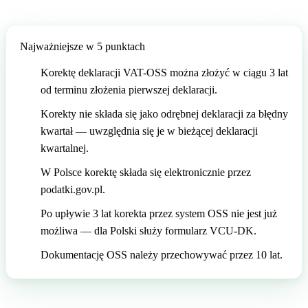
🇲🇹
Malta
🇩🇪
Niemcy
🇩🇪
Niemcy
🇳🇴
Norwegia
Najważniejsze w 5 punktach
🇳🇴
Norwegia
🇵🇱
Polska
Korektę deklaracji VAT-OSS można złożyć w ciągu 3 lat
od terminu złożenia pierwszej deklaracji.
🇵🇱
Polska
🇵🇹
Portugalia
Korekty nie składa się jako odrębnej deklaracji za błędny
🇵🇹
Portugalia
🇷🇴
Rumunia
kwartał — uwzględnia się je w bieżącej deklaracji
kwartalnej.
🇷🇴
Rumunia
🇸🇰
Słowacja
W Polsce korektę składa się elektronicznie przez
🇸🇰
Słowacja
🇸🇮
Słowenia
podatki.gov.pl.
Po upływie 3 lat korekta przez system OSS nie jest już
🇸🇮
Słowenia
🇨🇭
Szwajcaria
możliwa — dla Polski służy formularz VCU-DK.
🇨🇭
Szwajcaria
🇸🇪
Szwecja
Dokumentację OSS należy przechowywać przez 10 lat.
🇸🇪
Szwecja
🇭🇺
Węgry
🇭🇺
Węgry
🇬🇧
Wielka Brytania