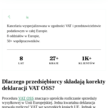
🇬🇧
Wielka Brytania
🇮🇹
Włochy
🇮🇹
Włochy
Przedstawiciel podatkowy Amazon z Eurofiscalis
Kancelaria wyspecjalizowana w zgodności VAT i przedstawicielstwie
podatkowym w całej Europie.
8 oddziałów w Europie,
50+ współpracowników.
8
27+
1K+
LAT
KRAJE
KLIENTÓW
Dlaczego przedsiębiorcy składają korekty
deklaracji VAT OSS?
Procedura
VAT OSS
znacząco uprościła rozliczanie sprzedaży
wysyłkowej w Unii Europejskiej. Jedna kwartalna deklaracja
pozwala rozliczyć VAT we wszystkich krajach UE. Jednak w