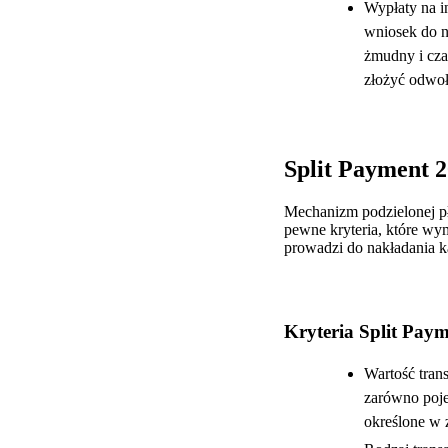
Wypłaty na i
wniosek do n
żmudny i cz
złożyć odwoł
Split Payment 2
Mechanizm podzielonej pł
pewne kryteria, które w
prowadzi do nakładania k
Kryteria Split Paym
Wartość tran
zarówno pojed
określone w 