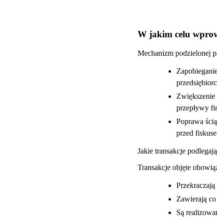
W jakim celu wpro
Mechanizm podzielonej p
Zapobieganie
przedsiębior
Zwiększenie p
przepływy fi
Poprawa ścią
przed fiskus
Jakie transakcje podleg
Transakcje objęte obowią
Przekraczają 
Zawierają co
Są realizowa