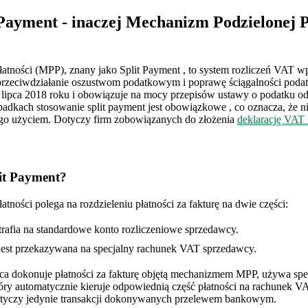
t Payment - inaczej Mechanizm Podzielonej P
atności (MPP), znany jako Split Payment , to system rozliczeń VAT
 przeciwdziałanie oszustwom podatkowym i poprawę ściągalności poda
lipca 2018 roku i obowiązuje na mocy przepisów ustawy o podatku o
adkach stosowanie split payment jest obowiązkowe , co oznacza, że ni
ego użyciem. Dotyczy firm zobowiązanych do złożenia
deklarację VAT
it Payment?
tności polega na rozdzieleniu płatności za fakturę na dwie części:
trafia na standardowe konto rozliczeniowe sprzedawcy.
est przekazywana na specjalny rachunek VAT sprzedawcy.
ca dokonuje płatności za fakturę objętą mechanizmem MPP, używa spe
óry automatycznie kieruje odpowiednią część płatności na rachunek VA
tyczy jedynie transakcji dokonywanych przelewem bankowym.