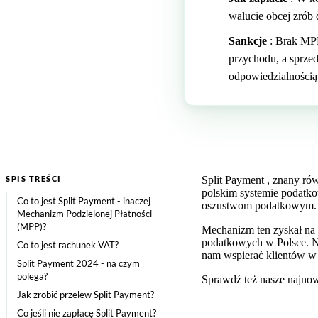
walucie obcej zrób
Sankcje
: Brak MPP
przychodu, a sprze
odpowiedzialnością
SPIS TREŚCI
Split Payment , znany ró
polskim systemie podatko
Co to jest Split Payment - inaczej
oszustwom podatkowym.
Mechanizm Podzielonej Płatności
(MPP)?
Mechanizm ten zyskał na 
podatkowych w Polsce. Nas
Co to jest rachunek VAT?
nam wspierać klientów w
Split Payment 2024 - na czym
polega?
Sprawdź też nasze najnow
Jak zrobić przelew Split Payment?
Co jeśli nie zapłacę Split Payment?