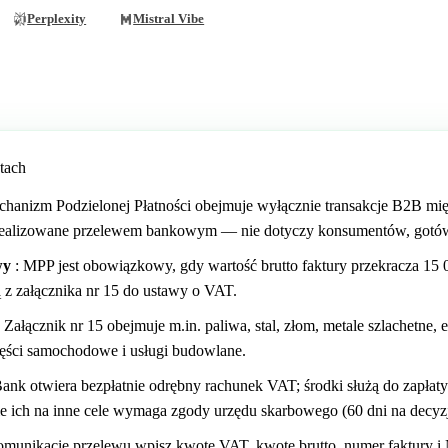
Perplexity
Mistral Vibe
tach
chanizm Podzielonej Płatności obejmuje wyłącznie transakcje B2B m
ealizowane przelewem bankowym — nie dotyczy konsumentów, gotówki
wy
: MPP jest obowiązkowy, gdy wartość brutto faktury przekracza 15 0
 z załącznika nr 15 do ustawy o VAT.
 Załącznik nr 15 obejmuje m.in. paliwa, stal, złom, metale szlachetne, 
części samochodowe i usługi budowlane.
ank otwiera bezpłatnie odrębny rachunek VAT; środki służą do zapłaty
ie ich na inne cele wymaga zgody urzędu skarbowego (60 dni na decyzj
munikacie przelewu wpisz kwotę VAT, kwotę brutto, numer faktury i 