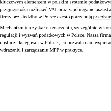
🇩🇪
🇳🇴
kluczowym elementem w polskim systemie podatkowym
Niemcy
Norwegia
🇵🇱
🇵🇹
Polska
Portugalia
przejrzystości rozliczeń VAT oraz zapobieganie oszu
🇵🇱
🇵🇹
Polska
Portugalia
🇷🇴
🇸🇰
Rumunia
Słowacja
firmy bez siedziby w Polsce często potrzebują
przedsta
🇷🇴
🇸🇰
Rumunia
Słowacja
🇸🇮
🇨🇭
Słowenia
Szwajcaria
🇸🇮
🇨🇭
Słowenia
Szwajcaria
Mechanizm ten zyskał na znaczeniu, szczególnie w kon
🇸🇪
🇭🇺
Szwecja
Węgry
regulacji i wyzwań podatkowych w Polsce. Nasza firma, 
🇸🇪
🇭🇺
Szwecja
Węgry
🇬🇧
🇮🇹
Wielka Brytania
Włochy
obsłudze księgowej w Polsce , co pozwala nam wspier
🇬🇧
🇮🇹
Wielka Brytania
Włochy
Przedstawiciel podatkowy Amazon z Eurofiscalis
wdrażaniu i zarządzaniu MPP w praktyce.