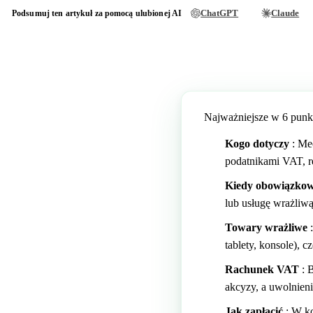
ChatGPT
Claude
Podsumuj ten artykuł za pomocą ulubionej AI
Najważniejsze w 6 punk
Kogo dotyczy
: Me
podatnikami VAT, r
Kiedy obowiązko
lub usługę wrażliwą
Towary wrażliwe
:
tablety, konsole), 
Rachunek VAT
: B
akcyzy, a uwolnien
Jak zapłacić
: W ko