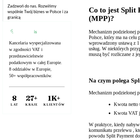
Zadzwoń do nas. Rozwińmy
Co to jest Spli
wspólnie Twój biznes w Polsce i za
(MPP)?
granicą
Mechanizm podzielonej pł
Polsce, który ma na celu
wprowadzony ustawą z 1 
Kancelaria wyspecjalizowana
usług. W niektórych przyp
w zgodności VAT i
muszą być rozliczane z j
przedstawicielstwie
podatkowym w całej Europie.
8 oddziałów w Europie,
50+ współpracowników.
Na czym polega Spl
Mechanizm podzielonej pła
8
27+
1K+
Kwota netto 
LAT
KRAJE
KLIENTÓW
Kwota VAT j
W praktyce, kiedy nabyw
komunikatu przelewu , kt
powodu Split Payment do