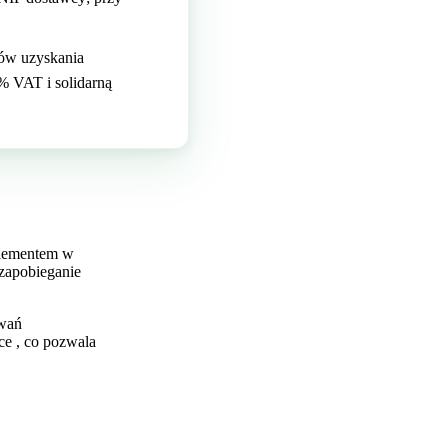
ów uzyskania
% VAT i solidarną
elementem w
 zapobieganie
zwań
ce , co pozwala