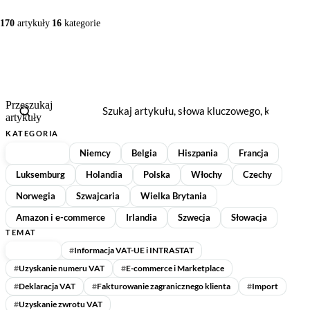
🇪🇪
Estonia
🇫🇮
Finlandia
170
artykuły
16
kategorie
🇫🇮
Finlandia
🇫🇷
Francja
🇫🇷
Francja
🇪🇱
Grecja
Przeszukaj
🇪🇱
Grecja
🇪🇸
Hiszpania
artykuły
KATEGORIA
🇪🇸
Hiszpania
🇳🇱
Holandia
Wszystkie
Niemcy
Belgia
Hiszpania
Francja
🇳🇱
Holandia
🇮🇪
Irlandia
Luksemburg
Holandia
Polska
Włochy
Czechy
Norwegia
Szwajcaria
Wielka Brytania
🇮🇪
Irlandia
🇱🇹
Litwa
Amazon i e-commerce
Irlandia
Szwecja
Słowacja
🇱🇹
Litwa
🇱🇺
Luksemburg
TEMAT
Wszystkie
#
Informacja VAT-UE i INTRASTAT
🇱🇺
Luksemburg
🇱🇻
Łotwa
#
Uzyskanie numeru VAT
#
E-commerce i Marketplace
#
Deklaracja VAT
#
Fakturowanie zagranicznego klienta
#
Import
🇱🇻
Łotwa
🇲🇹
Malta
#
Uzyskanie zwrotu VAT