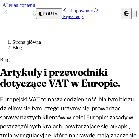
Aller au contenu
Logowanie
PORTAL
Rejestracja
Przedstawiciel podatkowy
Przewodniki VAT
Strona główna
🇦🇹
Austria
Blog
Zasoby i blog
🇦🇹
Austria
🇧🇪
Belgia
Blog
Blog
🇧🇪
Belgia
Artykuły i przewodniki
🇧🇬
Bułgaria
dotyczące VAT w Europie.
🇧🇬
Bułgaria
🇭🇷
Chorwacja
Weryfikacja numeru VAT
🇭🇷
Chorwacja
🇨🇾
Cypr
Kalkulator VAT
Europejski VAT to nasza codzienność. Na tym blogu
dzielimy się tym, czego uczymy się, prowadząc
🇨🇾
Cypr
🇨🇿
Czechy
sprawy naszych klientów w całej Europie: zasady w
🇨🇿
Czechy
🇩🇰
Dania
poszczególnych krajach, powtarzające się pułapki,
zmiany regulacyjne, które naprawdę mają znaczenie.
🇩🇰
Dania
🇪🇪
Estonia