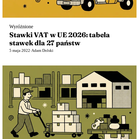
🇬🇧
Wielka Brytania
🇮🇹
Włochy
🇮🇹
Włochy
Wyróżnione
Przedstawiciel podatkowy Amazon z Eurofiscalis
Stawki VAT w UE 2026: tabela
stawek dla 27 państw
5 maja 2022
·
Adam Dolski