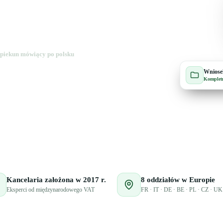
piekun mówiący po polsku
Wniosek
Kompletn
Kancelaria założona w 2017 r.
8 oddziałów w Europie
Eksperci od międzynarodowego VAT
FR · IT · DE · BE · PL · CZ · U