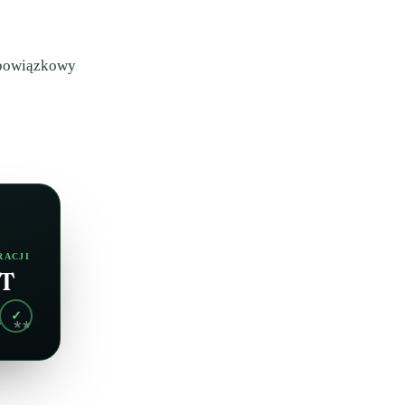
 obowiązkowy
RACJI
AT
✓
* **