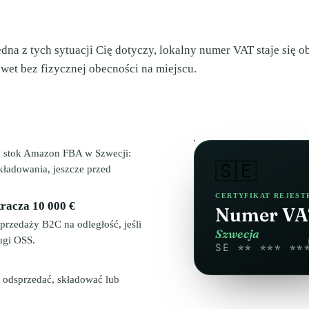
edna z tych sytuacji Cię dotyczy, lokalny numer VAT staje się
wet bez fizycznej obecności na miejscu.
ub stok Amazon FBA w Szwecji:
🇸🇪
kładowania, jeszcze przed
CERTYFIKAT REJEST
kracza 10 000 €
Numer V
przedaży B2C na odległość, jeśli
Szwecja
ugi OSS.
SE ** *** **
 odsprzedać, składować lub