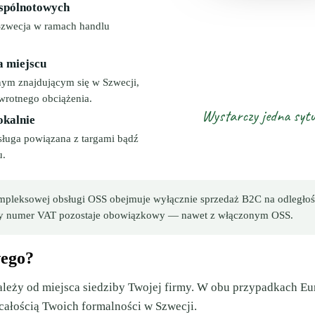
spólnotowych
Szwecja w ramach handlu
 miejscu
nym znajdującym się w Szwecji,
rotnego obciążenia.
Wystarczy jedna sytua
okalnie
sługa powiązana z targami bądź
u.
mpleksowej obsługi OSS obejmuje wyłącznie sprzedaż B2C na odległoś
lny numer VAT pozostaje obowiązkowy — nawet z włączonym OSS.
wego?
leży od miejsca siedziby Twojej firmy. W obu przypadkach Eur
 całością Twoich formalności w Szwecji.