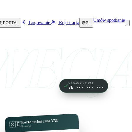
Umów spotkanie
Logowanie
Rejestracja
PORTAL
PL
WECJ
NADANY NR VAT
SE ••• ••• •••
Karta techniczna VAT
🇸🇪
Szwecja