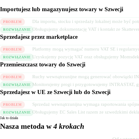
Importujesz lub magazynujesz towary w Szwecji
Dla importu, stocku i sprzedaży lokalnej może być po
PROBLEM
Obsługujemy dokumentację VAT i kontakt ze Skattever
ROZWIĄZANIE
Sprzedajesz przez marketplace
Platformy mogą wymagać numeru VAT SE i regularnych
PROBLEM
Uzyskujemy pozycję VAT oraz obsługujemy Momsdekla
ROZWIĄZANIE
Przemieszczasz towary do Szwecji
Ruchy wewnątrzunijne mogą generować obowiązki 
PROBLEM
Monitorujemy progi i przygotowujemy INTRASTAT, g
ROZWIĄZANIE
Sprzedajesz w UE ze Szwecji lub do Szwecji
Sprzedaż wewnątrzunijna wymaga raportowania spójn
PROBLEM
Obsługujemy EC Sales List razem ze szwedzkimi dekl
ROZWIĄZANIE
Jak to działa
Nasza metoda w
4 krokach