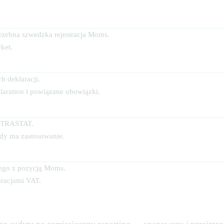
trzebna szwedzka rejestracja Moms.
ket.
 deklaracji.
ration i powiązane obowiązki.
INTRASTAT.
dy ma zastosowanie.
ego z pozycją Moms.
aracjami VAT.