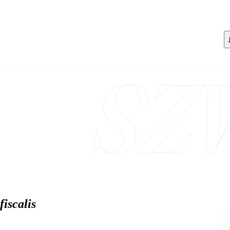
SZ
iscalis