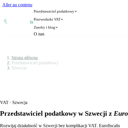
Aller au contenu
Przedstawiciel podatkowy
Przewodniki VAT
Zasoby i blog
🇦🇹
🇧🇪
O nas
Austria
Belgia
Strona główna
Przedstawiciel podatkowy
🇦🇹
🇧🇪
Austria
Belgia
🇧🇬
🇭🇷
Bułgaria
Chorwacja
Blog
🇧🇬
🇭🇷
Bułgaria
Chorwacja
🇨🇾
🇨🇿
Cypr
Czechy
Strona główna
🇨🇾
🇨🇿
Cypr
Czechy
Przedstawiciel podatkowy
🇩🇰
🇪🇪
Dania
Estonia
Szwecja
Weryfikacja numeru VAT
🇩🇰
🇪🇪
Dania
Estonia
🇫🇮
🇫🇷
Finlandia
Francja
Kalkulator VAT
🇫🇮
🇫🇷
Finlandia
Francja
🇪🇱
🇪🇸
Grecja
Hiszpania
🇪🇱
🇪🇸
Grecja
Hiszpania
🇳🇱
🇮🇪
Holandia
Irlandia
🇳🇱
🇮🇪
Holandia
Irlandia
🇱🇹
🇱🇺
Litwa
Luksemburg
VAT · Szwecja
🇱🇹
🇱🇺
Litwa
Luksemburg
🇱🇻
🇲🇹
Łotwa
Malta
Przedstawiciel podatkowy w Szwecji z
Eurof
🇱🇻
🇲🇹
Łotwa
Malta
🇩🇪
🇳🇴
Niemcy
Norwegia
Rozwijaj działalność w Szwecji bez komplikacji VAT. Eurofiscalis