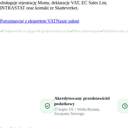
🇩🇪
🇳🇴
Niemcy
Norwegia
obsługuje rejestrację Moms, deklaracje VAT, EC Sales List,
🇵🇱
🇵🇹
Polska
Portugalia
INTRASTAT oraz kontakt ze Skatteverket.
🇵🇱
🇵🇹
Polska
Portugalia
🇷🇴
🇸🇰
Rumunia
Słowacja
🇷🇴
🇸🇰
Rumunia
Słowacja
Porozmawiaj z ekspertem VAT
Nasze usługi
🇸🇮
🇨🇭
Słowenia
Szwajcaria
🇸🇮
🇨🇭
Słowenia
Szwajcaria
Odpowiedź w ciągu 48 godzin roboczych
Bez zobowiązań
Dedykowany o
🇸🇪
🇭🇺
Szwecja
Węgry
🇸🇪
🇭🇺
Szwecja
Węgry
🇬🇧
🇮🇹
Wielka Brytania
Włochy
🇬🇧
🇮🇹
Wielka Brytania
Włochy
Przedstawiciel podatkowy Amazon z Eurofiscalis
Akredytowany przedstawiciel
podatkowy
27 krajów UE + Wielka Brytania,
Szwajcaria, Norwegia