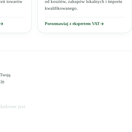
czeń towarów
od kosztów, zakupów lokalnych i importu
kwalifikowanego.
Porozmawiaj z ekspertem VAT
 Twoją
ję.
datkowe jest