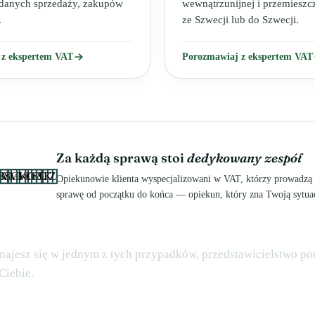
 danych sprzedaży, zakupów
wewnątrzunijnej i przemiesz
.
ze Szwecji lub do Szwecji.
 z ekspertem VAT
Porozmawiaj z ekspertem VAT
Za każdą sprawą stoi
dedykowany zespół
K
ŁS
MG
MK
MG
OB
SU
SK
TZ
Opiekunowie klienta wyspecjalizowani w VAT, którzy prowadzą
sprawę od początku do końca — opiekun, który zna Twoją sytuac
znajesz się w jednym z tych przypadków, przedstawicielstwo po
Ciebie.