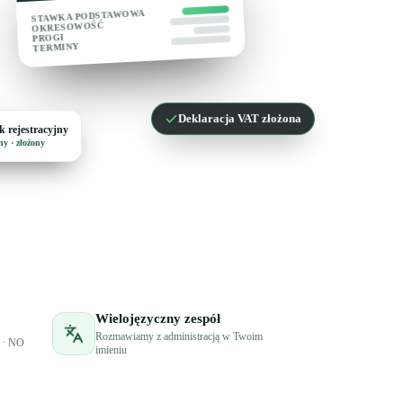
STAWKA PODSTAWOWA
OKRESOWOŚĆ
PROGI
TERMINY
Deklaracja VAT złożona
 rejestracyjny
y · złożony
Wielojęzyczny zespół
Rozmawiamy z administracją w Twoim
K · NO
imieniu