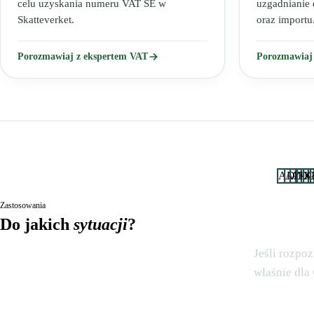
celu uzyskania numeru VAT SE w
uzgadnianie
Skatteverket.
oraz importu
Porozmawiaj z ekspertem VAT
Porozmawiaj
AD
AZ
AD
KC
K
Zastosowania
Do jakich
sytuacji
?
Jeśli rozpo
właśnie dla 