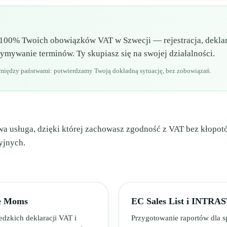
00% Twoich obowiązków VAT w Szwecji — rejestracja, deklar
mywanie terminów. Ty skupiasz się na swojej działalności.
ń między państwami: potwierdzamy Twoją dokładną sytuację, bez zobowiązań.
 usługa, dzięki której zachowasz zgodność z VAT bez kłopot
yjnych.
je Moms
EC Sales List i INTRA
dzkich deklaracji VAT i
Przygotowanie raportów dla s