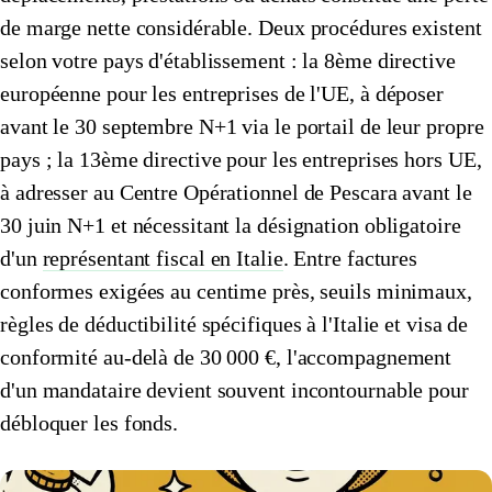
de marge nette considérable. Deux procédures existent
🇱🇺
Luxembourg
🇳🇱
Pays-Bas
selon votre pays d'établissement : la 8ème directive
🇳🇱
Pays-Bas
Voir tous les pays
européenne pour les entreprises de l'UE, à déposer
avant le 30 septembre N+1 via le portail de leur propre
Toutes les fiches pays
Amazon
pays ; la 13ème directive pour les entreprises hors UE,
à adresser au Centre Opérationnel de Pescara avant le
30 juin N+1 et nécessitant la désignation obligatoire
d'un
représentant fiscal en Italie
. Entre factures
conformes exigées au centime près, seuils minimaux,
règles de déductibilité spécifiques à l'Italie et visa de
conformité au-delà de 30 000 €, l'accompagnement
d'un mandataire devient souvent incontournable pour
débloquer les fonds.