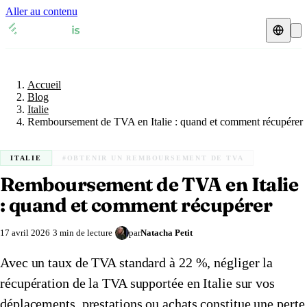
Aller au contenu
Accueil
Blog
Représentant fiscal
Italie
Accueil
Fiches TVA
🇫🇷
France
Blog
Italie
Expert-comptable
🇫🇷
Remboursement de TVA en Italie : quand et comment récupérer
France
🇬🇧
Royaume-Uni
Ressources & Blog
Expert-comptable e-commerce
🇬🇧
Royaume-Uni
🇨🇭
Suisse
ITALIE
#OBTENIR UN REMBOURSEMENT DE TVA
Blog
Remboursement de TVA en Italie
Expert-comptable Amazon
🇨🇭
Suisse
🇧🇪
Belgique
: quand et comment récupérer
Glossaire
🇧🇪
Belgique
🇩🇪
Allemagne
17 avril 2026
3 min de lecture
par
Natacha Petit
🇩🇪
Allemagne
🇮🇹
Italie
Vérifier un n° TVA
Avec un taux de TVA standard à 22 %, négliger la
🇮🇹
Italie
🇳🇴
Norvège
Calculateur de TVA
récupération de la TVA supportée en Italie sur vos
🇳🇴
Norvège
🇱🇺
Luxembourg
déplacements, prestations ou achats constitue une perte
Simulateur n° TVA