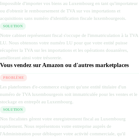
Impossible d'importer vos biens au Luxembourg en tant qu'importateur
ou d'obtenir le remboursement de TVA sur vos importations et
acquisitions sans numéro d'identification fiscale luxembourgeois.
SOLUTION
Notre cabinet représentant fiscal s'occupe de l'immatriculation à la TVA
LU. Nous obtenons votre numéro LU pour que votre entité puisse
récupérer la TVA sur les importations et les opérations douanières,
améliorant ainsi votre trésorerie.
Vous vendez sur Amazon ou d'autres marketplaces
PROBLÈME
Les plateformes d'e-commerce exigent qu'une entité titulaire d'un
numéro de TVA luxembourgeois soit immatriculée pour les ventes et le
stockage en entrepôt au Luxembourg.
SOLUTION
Nos fiscalistes gèrent votre enregistrement fiscal au Luxembourg
rapidement. Nous représentons votre entreprise auprès de
l'Administration pour débloquer votre activité commerciale, qu'il