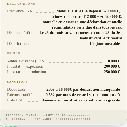
DÉCLARATIONS
Fréquence TVA
Mensuelle si le CA dépasse 620 000 €,
trimestrielle entre 112 000 € et 620 000 €,
annuelle en dessous ; une déclaration annuelle
récapitulative reste due dans tous les cas.
Délai de dépôt
Le 25 du mois suivant (mensuel) ou le 25 du 2e
mois suivant le trimestre
Délai Intrastat
16e jour ouvrable
SEUILS
Ventes à distance (OSS)
10 000 €
Intrastat — expédition
200 000 €
Intrastat — introduction
250 000 €
SANCTIONS
Dépôt tardif
250€ à 10 000€ par déclaration manquante
Paiement tardif
0,5% par mois de retard sur le montant dû
Liste ESL
Amende administrative variable selon gravité
EUROFISCALIS<TVA<LU<<LUXEMBOURG<<<<<<<<<<<<<
STD17<<OSS10000<<MENSUELLE<SI<<<<<<<<<<<<<<<
Témoignages