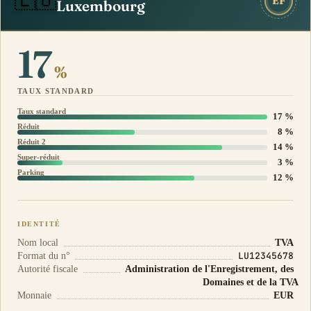
🇱🇺
EF
Luxembourg
17
%
TAUX STANDARD
Taux standard
17 %
Réduit
8 %
Réduit 2
14 %
Super-réduit
3 %
Parking
12 %
IDENTITÉ
Nom local
TVA
LU12345678
Format du n°
Autorité fiscale
Administration de l'Enregistrement, des
Domaines et de la TVA
Monnaie
EUR