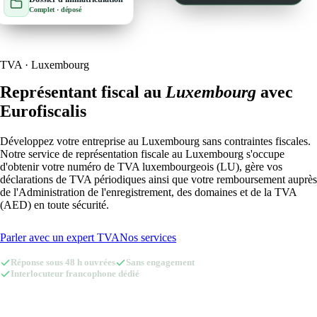
Complet · déposé
🇱🇺
Luxembourg
🇳🇱
Pays-Bas
🇳🇱
Pays-Bas
Voir tous les pays
TVA · Luxembourg
Toutes les fiches pays
Représentant fiscal au
Luxembourg
avec
Amazon
Eurofiscalis
Développez votre entreprise au Luxembourg sans contraintes fiscales.
Notre service de représentation fiscale au Luxembourg s'occupe
d'obtenir votre numéro de TVA luxembourgeois (LU), gère vos
déclarations de TVA périodiques ainsi que votre remboursement auprès
de l'Administration de l'enregistrement, des domaines et de la TVA
(AED) en toute sécurité.
Parler avec un expert TVA
Nos services
Réponse sous 48 h ouvrées
Sans engagement
Interlocuteur francophone dédié