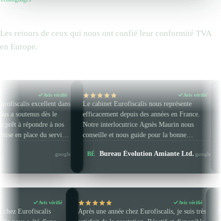
Ils nous font
confiance
Les retours de ceux qui nous ont confié leur conformité TVA
en Europe.
is vérifié
Avis vérifié
ent dans
Le cabinet Eurofiscalis nous représente
Cabinet à notre 
s le
efficacement depuis des années en France.
Amazon dans le 
 à nos
Notre interlocutrice Agnès Maurin nous
équipe. Ils trai
service,
conseille et nous guide pour la bonne
OSS / ES / IT /
en et a
réalisation de nos déclarations. Nous
Laetitia 
Bureau Évolution Amiante Ltd.
BÉ
LG
google
google
 exactes
conseillons vivement ce cabinet comptable.
TVA Amazon
Avis vérifié
Avis
le avec Agnès chez Eurofiscalis
Après une année chez Eurofiscalis, je s