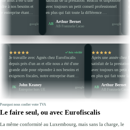
s d'un an et elle nous a été d'une
satisfait de la prestation. Réactif et di
de pour répondre à nos besoins et
avec toujours un petit conseil professi
fiscales, notre entreprise étant
en plus qui fait toute la différence.
s de l'UE. Elle est toujours très
Synthétique et clair, bref on est super 
n Keaney
Arthur Bernet
AB
google
 et professionnelle, et je la
guidé et conseillé. Pas de perte de temp
eprise hors UE
AB Franzuela Cacao
e vivement, ainsi qu'Eurofiscalis.
efficacité assurée.
Avis vérifié
Avi
lle avec Agnès chez Eurofiscalis
Après une année chez Eurofiscalis, je s
ès d'un an et elle nous a été d'une
satisfait de la prestation. Réactif et di
de pour répondre à nos besoins et
avec toujours un petit conseil profess
 fiscales, notre entreprise étant
en plus qui fait toute la différence.
rs de l'UE. Elle est toujours très
Synthétique et clair, bref on est super
hn Keaney
Arthur Bernet
AB
google
e et professionnelle, et je la
guidé et conseillé. Pas de perte de tem
reprise hors UE
AB Franzuela Cacao
de vivement, ainsi qu'Eurofiscalis.
efficacité assurée.
Pourquoi nous confier votre TVA
Le faire seul, ou avec Eurofiscalis
La même conformité au Luxembourg, mais sans la charge, le