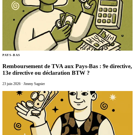
🇱🇺
Luxembourg
🇳🇱
Pays-Bas
🇳🇱
Pays-Bas
Voir tous les pays
Toutes les fiches pays
Amazon
PAYS-BAS
Remboursement de TVA aux Pays-Bas : 9e directive,
13e directive ou déclaration BTW ?
23 juin 2026
·
Jimmy Sagnier