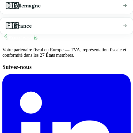
🇩🇪
Allemagne
🇱🇺
Luxembourg
🇳🇱
Pays-Bas
🇳🇱
Pays-Bas
🇫🇷
Voir tous les pays
France
Toutes les fiches pays
Amazon
Votre partenaire fiscal en Europe — TVA, représentation fiscale et
conformité dans les 27 États membres.
Suivez-nous