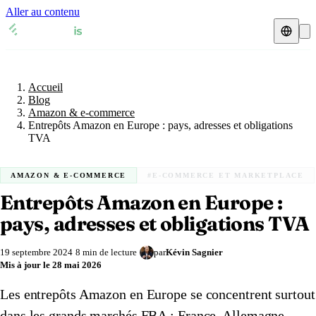
Aller au contenu
Accueil
Blog
Représentant fiscal
Amazon & e-commerce
Accueil
Fiches TVA
🇫🇷
France
Blog
Amazon & e-commerce
Expert-comptable
🇫🇷
Entrepôts Amazon en Europe : pays, adresses et obligations
France
🇬🇧
Royaume-Uni
TVA
Ressources & Blog
Expert-comptable e-commerce
🇬🇧
Royaume-Uni
🇨🇭
Suisse
AMAZON & E-COMMERCE
#E-COMMERCE ET MARKETPLACE
Blog
Expert-comptable Amazon
🇨🇭
Suisse
🇧🇪
Belgique
Entrepôts Amazon en Europe :
Glossaire
🇧🇪
Belgique
🇩🇪
pays, adresses et obligations TVA
Allemagne
🇩🇪
Allemagne
🇮🇹
Italie
Vérifier un n° TVA
19 septembre 2024
8 min de lecture
par
Kévin Sagnier
Mis à jour le
28 mai 2026
🇮🇹
Italie
🇳🇴
Norvège
Calculateur de TVA
Les entrepôts Amazon en Europe se concentrent surtout
🇳🇴
Norvège
🇱🇺
Luxembourg
Simulateur n° TVA
dans les grands marchés FBA : France, Allemagne,