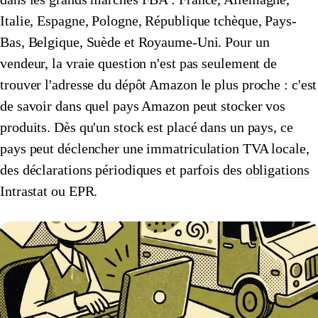
Italie, Espagne, Pologne, République tchèque, Pays-
🇱🇺
Luxembourg
🇳🇱
Pays-Bas
Bas, Belgique, Suède et Royaume-Uni. Pour un
🇳🇱
Pays-Bas
Voir tous les pays
vendeur, la vraie question n'est pas seulement de
trouver l'adresse du dépôt Amazon le plus proche : c'est
Toutes les fiches pays
Amazon
de savoir dans quel pays Amazon peut stocker vos
produits. Dès qu'un stock est placé dans un pays, ce
pays peut déclencher une immatriculation TVA locale,
des déclarations périodiques et parfois des
obligations
Intrastat
ou EPR.