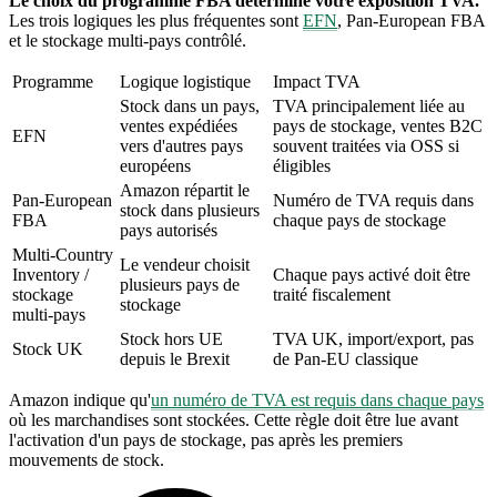
Le choix du programme FBA détermine votre exposition TVA.
Les trois logiques les plus fréquentes sont
EFN
, Pan-European FBA
et le stockage multi-pays contrôlé.
Programme
Logique logistique
Impact TVA
Stock dans un pays,
TVA principalement liée au
ventes expédiées
pays de stockage, ventes B2C
EFN
vers d'autres pays
souvent traitées via OSS si
européens
éligibles
Amazon répartit le
Pan-European
Numéro de TVA requis dans
stock dans plusieurs
FBA
chaque pays de stockage
pays autorisés
Multi-Country
Le vendeur choisit
Inventory /
Chaque pays activé doit être
plusieurs pays de
stockage
traité fiscalement
stockage
multi-pays
Stock hors UE
TVA UK, import/export, pas
Stock UK
depuis le Brexit
de Pan-EU classique
Amazon indique qu'
un numéro de TVA est requis dans chaque pays
où les marchandises sont stockées. Cette règle doit être lue avant
l'activation d'un pays de stockage, pas après les premiers
mouvements de stock.