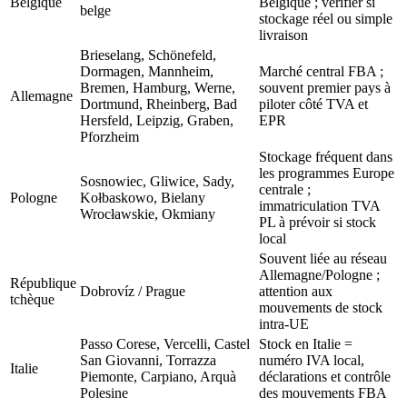
Belgique
Belgique ; vérifier si
belge
stockage réel ou simple
livraison
Brieselang, Schönefeld,
Dormagen, Mannheim,
Marché central FBA ;
Bremen, Hamburg, Werne,
souvent premier pays à
Allemagne
Dortmund, Rheinberg, Bad
piloter côté TVA et
Hersfeld, Leipzig, Graben,
EPR
Pforzheim
Stockage fréquent dans
les programmes Europe
Sosnowiec, Gliwice, Sady,
centrale ;
Pologne
Kołbaskowo, Bielany
immatriculation TVA
Wrocławskie, Okmiany
PL à prévoir si stock
local
Souvent liée au réseau
Allemagne/Pologne ;
République
Dobrovíz / Prague
attention aux
tchèque
mouvements de stock
intra-UE
Passo Corese, Vercelli, Castel
Stock en Italie =
San Giovanni, Torrazza
numéro IVA local,
Italie
Piemonte, Carpiano, Arquà
déclarations et contrôle
Polesine
des mouvements FBA