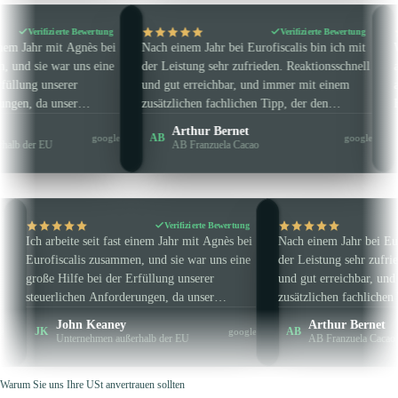
Verifizierte Bewertung
Verifizierte Be
e seit fast einem Jahr mit Agnès bei
Nach einem Jahr bei Eurofiscalis bin i
lis zusammen, und sie war uns eine
der Leistung sehr zufrieden. Reaktions
e bei der Erfüllung unserer
und gut erreichbar, und immer mit ein
hen Anforderungen, da unser
zusätzlichen fachlichen Tipp, der den
en außerhalb der EU ansässig ist.
Unterschied macht. Auf den Punkt geb
n Keaney
Arthur Bernet
AB
google
ets sehr pünktlich und professionell,
und klar – kurz gesagt, man wird
rnehmen außerhalb der EU
AB Franzuela Cacao
nn sie sowie Eurofiscalis
hervorragend angeleitet und beraten. K
 empfehlen.
Zeitverschwendung, Effizienz garantier
Verifizierte Bewertung
Verifizierte 
ite seit fast einem Jahr mit Agnès bei
Nach einem Jahr bei Eurofiscalis bin 
alis zusammen, und sie war uns eine
der Leistung sehr zufrieden. Reaktion
lfe bei der Erfüllung unserer
und gut erreichbar, und immer mit e
chen Anforderungen, da unser
zusätzlichen fachlichen Tipp, der den
men außerhalb der EU ansässig ist.
Unterschied macht. Auf den Punkt ge
hn Keaney
Arthur Bernet
AB
google
tets sehr pünktlich und professionell,
und klar – kurz gesagt, man wird
ternehmen außerhalb der EU
AB Franzuela Cacao
kann sie sowie Eurofiscalis
hervorragend angeleitet und beraten.
ns empfehlen.
Zeitverschwendung, Effizienz garanti
Warum Sie uns Ihre USt anvertrauen sollten