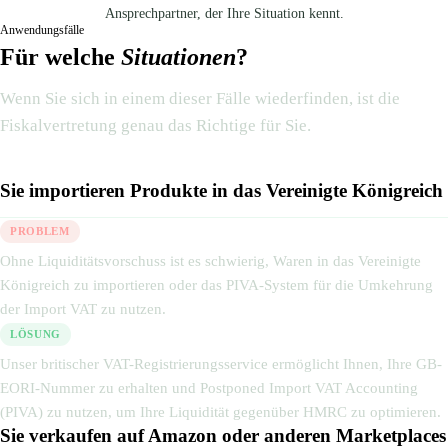
Ansprechpartner, der Ihre Situation kennt.
Anwendungsfälle
Für welche
Situationen
?
Wenn Sie sich in einem dieser Fälle wiederfinden, ist die
Fiskalvertretung genau das Richtige für Sie.
Sie importieren Produkte in das Vereinigte Königreich
PROBLEM
Ohne Liquiditätsvorschuss ist es schwierig, Waren in das Vereinigte
Königreich zu importieren oder das PIVA-System für die Umkehrung
der Import VAT zu nutzen.
LÖSUNG
Unser britischer VAT-Registrierungsservice ermöglicht Ihnen, Ihre GB-
EORI-Nummer zu erhalten und Postponed Import VAT Accounting
(PIVA) zu nutzen, um Ihre Liquidität gegenüber HMRC zu optimieren.
Sie verkaufen auf Amazon oder anderen Marketplaces