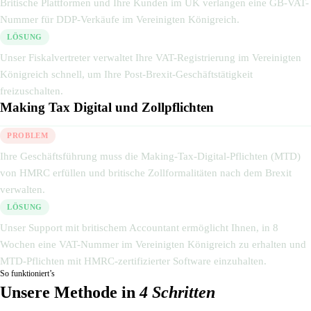
Britische Plattformen und Ihre Kunden im UK verlangen eine GB-VAT-
Nummer für DDP-Verkäufe im Vereinigten Königreich.
LÖSUNG
Unser Fiskalvertreter verwaltet Ihre VAT-Registrierung im Vereinigten
Königreich schnell, um Ihre Post-Brexit-Geschäftstätigkeit
freizuschalten.
Making Tax Digital und Zollpflichten
PROBLEM
Ihre Geschäftsführung muss die Making-Tax-Digital-Pflichten (MTD)
von HMRC erfüllen und britische Zollformalitäten nach dem Brexit
verwalten.
LÖSUNG
Unser Support mit britischem Accountant ermöglicht Ihnen, in 8
Wochen eine VAT-Nummer im Vereinigten Königreich zu erhalten und
MTD-Pflichten mit HMRC-zertifizierter Software einzuhalten.
So funktioniert’s
Unsere Methode in
4 Schritten