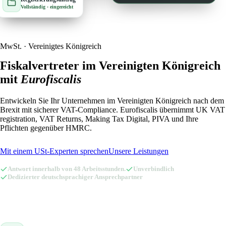
Vollständig · eingereicht
🇳🇱
Niederlande
🇳🇴
Norwegen
🇳🇴
Norwegen
🇦🇹
Österreich
MwSt. · Vereinigtes Königreich
🇦🇹
Österreich
🇵🇱
Polen
Fiskalvertreter im Vereinigten Königreich
mit
Eurofiscalis
🇵🇱
Polen
🇸🇪
Schweden
Entwickeln Sie Ihr Unternehmen im Vereinigten Königreich nach dem
🇸🇪
Schweden
🇨🇭
Schweiz
Brexit mit sicherer VAT-Compliance. Eurofiscalis übernimmt UK VAT
registration, VAT Returns, Making Tax Digital, PIVA und Ihre
🇨🇭
Schweiz
🇪🇸
Spanien
Pflichten gegenüber HMRC.
🇪🇸
Spanien
🇨🇿
Tschechien
Mit einem USt-Experten sprechen
Unsere Leistungen
🇨🇿
Tschechien
🇬🇧
Vereinigtes Königreich
Antwort innerhalb von 48 Arbeitsstunden.
Unverbindlich
Dedizierter deutschsprachiger Ansprechpartner
🇬🇧
Vereinigtes Königreich
Amazon Fiskalvertreter mit Eurofiscalis