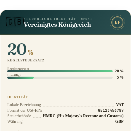
STEUERLICHE IDENTITÄT · MWST.
🇬🇧
EF
Vereinigtes Königreich
20
%
REGELSTEUERSATZ
Regelsteuersatz
20 %
Ermäßigt
5 %
IDENTITÄT
Lokale Bezeichnung
VAT
GB123456789
Format der USt-IdNr.
Steuerbehörde
HMRC (His Majesty's Revenue and Customs)
Währung
GBP