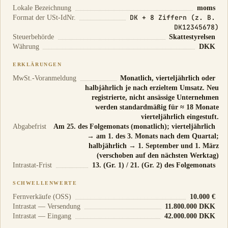
Lokale Bezeichnung
moms
DK + 8 Ziffern (z. B.
Format der USt-IdNr.
DK12345678)
Steuerbehörde
Skattestyrelsen
Währung
DKK
ERKLÄRUNGEN
MwSt.-Voranmeldung
Monatlich, vierteljährlich oder
halbjährlich je nach erzieltem Umsatz. Neu
registrierte, nicht ansässige Unternehmen
werden standardmäßig für ≈ 18 Monate
vierteljährlich eingestuft.
Abgabefrist
Am 25. des Folgemonats (monatlich); vierteljährlich
→ am 1. des 3. Monats nach dem Quartal;
halbjährlich → 1. September und 1. März
(verschoben auf den nächsten Werktag)
Intrastat-Frist
13. (Gr. 1) / 21. (Gr. 2) des Folgemonats
SCHWELLENWERTE
Fernverkäufe (OSS)
10.000 €
Intrastat — Versendung
11.800.000 DKK
Intrastat — Eingang
42.000.000 DKK