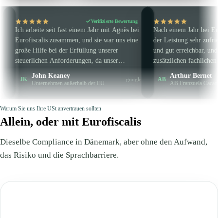
Verifizierte Bewertung
Verifizierte 
ite seit fast einem Jahr mit Agnès bei
Nach einem Jahr bei Eurofiscalis bin 
alis zusammen, und sie war uns eine
der Leistung sehr zufrieden. Reaktion
lfe bei der Erfüllung unserer
und gut erreichbar, und immer mit e
chen Anforderungen, da unser
zusätzlichen fachlichen Tipp, der den
men außerhalb der EU ansässig ist.
Unterschied macht. Auf den Punkt ge
hn Keaney
Arthur Bernet
AB
google
tets sehr pünktlich und professionell,
und klar – kurz gesagt, man wird
ternehmen außerhalb der EU
AB Franzuela Cacao
kann sie sowie Eurofiscalis
hervorragend angeleitet und beraten.
ns empfehlen.
Zeitverschwendung, Effizienz garanti
Warum Sie uns Ihre USt anvertrauen sollten
Allein, oder mit Eurofiscalis
Dieselbe Compliance in Dänemark, aber ohne den Aufwand,
das Risiko und die Sprachbarriere.