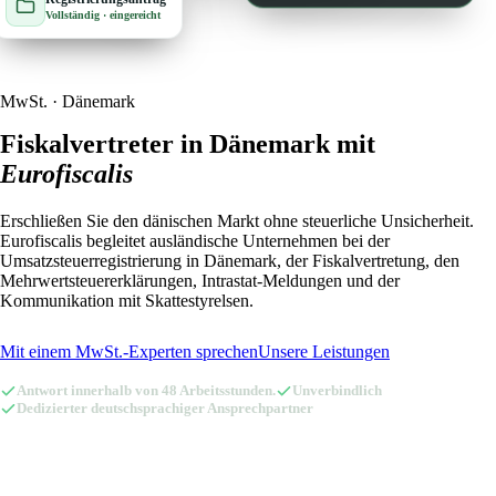
Vollständig · eingereicht
🇳🇱
Niederlande
🇳🇴
Norwegen
🇳🇴
Norwegen
🇦🇹
Österreich
MwSt. · Dänemark
🇦🇹
Österreich
🇵🇱
Polen
Fiskalvertreter in Dänemark mit
Eurofiscalis
🇵🇱
Polen
🇸🇪
Schweden
Erschließen Sie den dänischen Markt ohne steuerliche Unsicherheit.
🇸🇪
Schweden
🇨🇭
Schweiz
Eurofiscalis begleitet ausländische Unternehmen bei der
Umsatzsteuerregistrierung in Dänemark, der Fiskalvertretung, den
🇨🇭
Schweiz
🇪🇸
Spanien
Mehrwertsteuererklärungen, Intrastat-Meldungen und der
Kommunikation mit Skattestyrelsen.
🇪🇸
Spanien
🇨🇿
Tschechien
Mit einem MwSt.-Experten sprechen
Unsere Leistungen
🇨🇿
Tschechien
🇬🇧
Vereinigtes Königreich
Antwort innerhalb von 48 Arbeitsstunden.
Unverbindlich
Dedizierter deutschsprachiger Ansprechpartner
🇬🇧
Vereinigtes Königreich
Amazon Fiskalvertreter mit Eurofiscalis