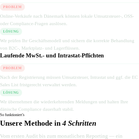
PROBLEM
Online-Verkäufe nach Dänemark können lokale Umsatzsteuer-, OSS-
oder Compliance-Fragen auslösen.
LÖSUNG
Wir prüfen Ihr Geschäftsmodell und sichern die korrekte Behandlung
von B2C-, Marktplatz- und Lagerflüssen.
Laufende MwSt.- und Intrastat-Pflichten
PROBLEM
Nach der Registrierung müssen Umsatzsteuer, Intrastat und ggf. die EC
Sales List fristgerecht verwaltet werden.
LÖSUNG
Wir übernehmen die wiederkehrenden Meldungen und halten Ihre
dänische Compliance dauerhaft stabil.
So funktioniert’s
Unsere Methode in
4 Schritten
Vom ersten Audit bis zum monatlichen Reporting — ein