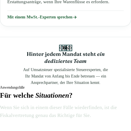
Erstattungsanträge, wenn Ihre Warenflüsse es erfordern.
Mit einem MwSt.-Experten sprechen
CB
JS
VK
LD
Hinter jedem Mandat steht
ein
dediziertes Team
Auf Umsatzsteuer spezialisierte Steuerexperten, die
Ihr Mandat von Anfang bis Ende betreuen — ein
Ansprechpartner, der Ihre Situation kennt.
Anwendungsfälle
Für welche
Situationen
?
Wenn Sie sich in einem dieser Fälle wiederfinden, ist die
Fiskalvertretung genau das Richtige für Sie.