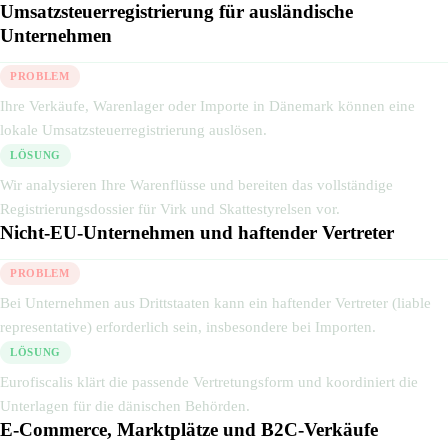
Umsatzsteuerregistrierung für ausländische
Unternehmen
PROBLEM
Ihre Verkäufe, Warenlager oder Importe in Dänemark können eine
lokale Umsatzsteuerregistrierung auslösen.
LÖSUNG
Wir analysieren Ihre Warenflüsse und bereiten das vollständige
Registrierungsdossier für Virk und Skattestyrelsen vor.
Nicht-EU-Unternehmen und haftender Vertreter
PROBLEM
Bei Unternehmen aus Drittstaaten kann ein haftender Vertreter (liable
representative) erforderlich sein, insbesondere bei Importen.
LÖSUNG
Eurofiscalis klärt die passende Vertretungsform und koordiniert die
Unterlagen für die dänischen Behörden.
E-Commerce, Marktplätze und B2C-Verkäufe