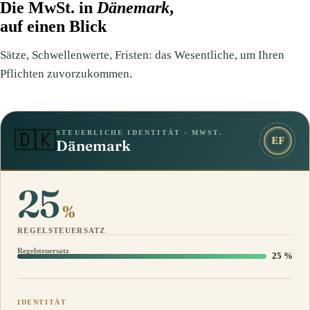
Die MwSt. in
Dänemark
,
auf einen Blick
Sätze, Schwellenwerte, Fristen: das Wesentliche, um Ihren
Pflichten zuvorzukommen.
STEUERLICHE IDENTITÄT · MWST.
🇩🇰
EF
Dänemark
25
%
REGELSTEUERSATZ
Regelsteuersatz
25 %
IDENTITÄT