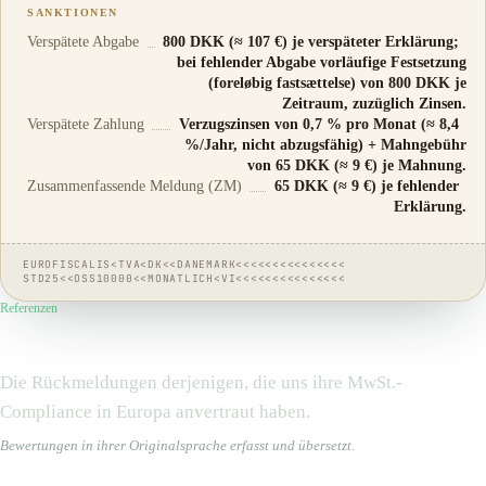
SANKTIONEN
Verspätete Abgabe
800 DKK (≈ 107 €) je verspäteter Erklärung;
bei fehlender Abgabe vorläufige Festsetzung
(foreløbig fastsættelse) von 800 DKK je
Zeitraum, zuzüglich Zinsen.
Verspätete Zahlung
Verzugszinsen von 0,7 % pro Monat (≈ 8,4
%/Jahr, nicht abzugsfähig) + Mahngebühr
von 65 DKK (≈ 9 €) je Mahnung.
Zusammenfassende Meldung (ZM)
65 DKK (≈ 9 €) je fehlender
Erklärung.
EUROFISCALIS<TVA<DK<<DANEMARK<<<<<<<<<<<<<<<
STD25<<OSS10000<<MONATLICH<VI<<<<<<<<<<<<<<<
Referenzen
Sie schenken uns ihr
Vertrauen
Die Rückmeldungen derjenigen, die uns ihre MwSt.-
Compliance in Europa anvertraut haben.
Bewertungen in ihrer Originalsprache erfasst und übersetzt.