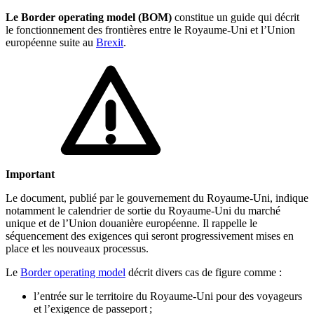
Le Border operating model (BOM)
constitue un guide qui décrit
🇱🇺
Luxembourg
🇳🇱
Pays-Bas
le fonctionnement des frontières entre le Royaume-Uni et l’Union
européenne suite au
Brexit
.
🇳🇱
Pays-Bas
Voir tous les pays
Toutes les fiches pays
Amazon
Important
Le document, publié par le gouvernement du Royaume-Uni, indique
notamment le calendrier de sortie du Royaume-Uni du marché
unique et de l’Union douanière européenne. Il rappelle le
séquencement des exigences qui seront progressivement mises en
place et les nouveaux processus.
Le
Border operating model
décrit divers cas de figure comme :
l’entrée sur le territoire du Royaume-Uni pour des voyageurs
et l’exigence de passeport ;