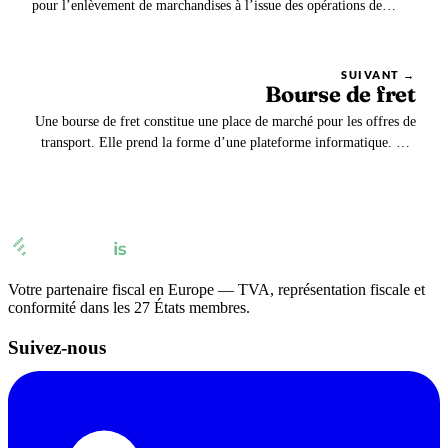
pour l’enlèvement de marchandises à l’issue des opérations de
dédouanement. L’agent des douanes exige la présentation du bon à
enlever avant d’autoriser le retrait des marchandises des entrepôts.
SUIVANT →
Bourse de fret
Une bourse de fret constitue une place de marché pour les offres de
transport. Elle prend la forme d’une plateforme informatique. Les
chargeurs y publient leurs besoins tandis que les transporteurs
proposent leurs disponibilités. On parle parfois d’un bureau de fret.
Votre partenaire fiscal en Europe — TVA, représentation fiscale et
conformité dans les 27 États membres.
Suivez-nous