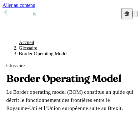
Aller au contenu
Accueil
Glossaire
Représentant fiscal
Fiches TVA
🇫🇷
Accueil
France
Glossaire
Border Operating Model
Expert-comptable
🇫🇷
France
🇬🇧
Royaume-Uni
Glossaire
Ressources & Blog
Expert-comptable e-commerce
🇬🇧
Royaume-Uni
🇨🇭
Suisse
Border Operating Model
Blog
Expert-comptable Amazon
🇨🇭
Suisse
🇧🇪
Belgique
Le Border operating model (BOM) constitue un guide qui
Glossaire
🇧🇪
Belgique
🇩🇪
Allemagne
décrit le fonctionnement des frontières entre le
Royaume-Uni et l’Union européenne suite au Brexit.
🇩🇪
Allemagne
🇮🇹
Italie
Vérifier un n° TVA
🇮🇹
Italie
🇳🇴
Norvège
Calculateur de TVA
🇳🇴
Norvège
🇱🇺
Luxembourg
Simulateur n° TVA