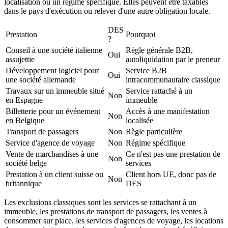
localisation ou un régime spécifique. Elles peuvent être taxables
dans le pays d'exécution ou relever d'une autre obligation locale.
DES
Prestation
Pourquoi
?
Conseil à une société italienne
Règle générale B2B,
Oui
assujettie
autoliquidation par le preneur
Développement logiciel pour
Service B2B
Oui
une société allemande
intracommunautaire classique
Travaux sur un immeuble situé
Service rattaché à un
Non
en Espagne
immeuble
Billetterie pour un événement
Accès à une manifestation
Non
en Belgique
localisée
Transport de passagers
Non
Règle particulière
Service d'agence de voyage
Non
Régime spécifique
Vente de marchandises à une
Ce n'est pas une prestation de
Non
société belge
services
Prestation à un client suisse ou
Client hors UE, donc pas de
Non
britannique
DES
Les exclusions classiques sont les services se rattachant à un
immeuble, les prestations de transport de passagers, les ventes à
consommer sur place, les services d'agences de voyage, les locations