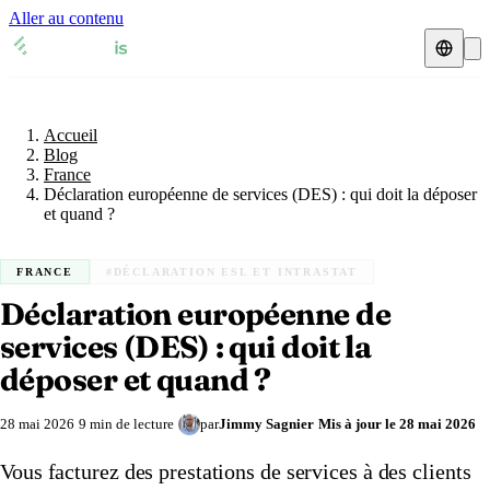
Aller au contenu
Accueil
Blog
Représentant fiscal
France
Accueil
Fiches TVA
🇫🇷
France
Blog
France
Expert-comptable
🇫🇷
Déclaration européenne de services (DES) : qui doit la déposer
France
🇬🇧
Royaume-Uni
et quand ?
Ressources & Blog
Expert-comptable e-commerce
🇬🇧
Royaume-Uni
🇨🇭
Suisse
FRANCE
#DÉCLARATION ESL ET INTRASTAT
Blog
Expert-comptable Amazon
🇨🇭
Suisse
🇧🇪
Belgique
Déclaration européenne de
Glossaire
🇧🇪
Belgique
🇩🇪
services (DES) : qui doit la
Allemagne
déposer et quand ?
🇩🇪
Allemagne
🇮🇹
Italie
Vérifier un n° TVA
28 mai 2026
9 min de lecture
par
Jimmy Sagnier
Mis à jour le
28 mai 2026
🇮🇹
Italie
🇳🇴
Norvège
Calculateur de TVA
Vous facturez des prestations de services à des clients
🇳🇴
Norvège
🇱🇺
Luxembourg
Simulateur n° TVA