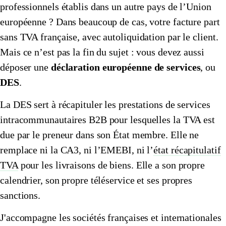
professionnels établis dans un autre pays de l’Union
🇱🇺
Luxembourg
🇳🇱
Pays-Bas
européenne ? Dans beaucoup de cas, votre facture part
sans TVA française, avec autoliquidation par le client.
🇳🇱
Pays-Bas
Voir tous les pays
Mais ce n’est pas la fin du sujet : vous devez aussi
Toutes les fiches pays
déposer une
déclaration européenne de services
, ou
Amazon
DES
.
La DES sert à récapituler les prestations de services
intracommunautaires B2B pour lesquelles la TVA est
due par le preneur dans son État membre. Elle ne
remplace ni la CA3, ni l’EMEBI, ni l’
état récapitulatif
TVA
pour les livraisons de biens. Elle a son propre
calendrier, son propre téléservice et ses propres
sanctions.
J'accompagne les sociétés françaises et internationales