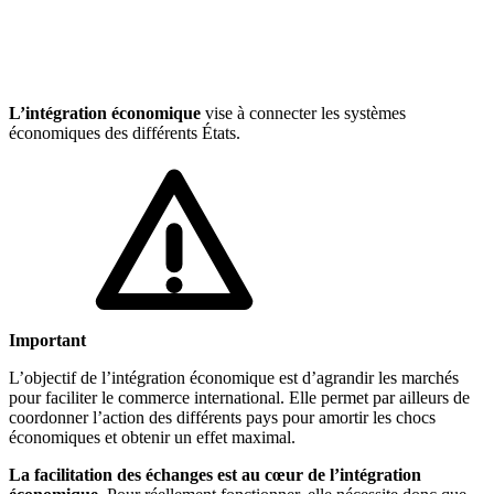
🇱🇺
Luxembourg
🇳🇱
Pays-Bas
🇳🇱
Pays-Bas
Voir tous les pays
L’intégration économique
vise à connecter les systèmes
économiques des différents États.
Toutes les fiches pays
Amazon
Important
L’objectif de l’intégration économique est d’agrandir les marchés
pour faciliter le commerce international. Elle permet par ailleurs de
coordonner l’action des différents pays pour amortir les chocs
économiques et obtenir un effet maximal.
La facilitation des échanges est au cœur de l’intégration