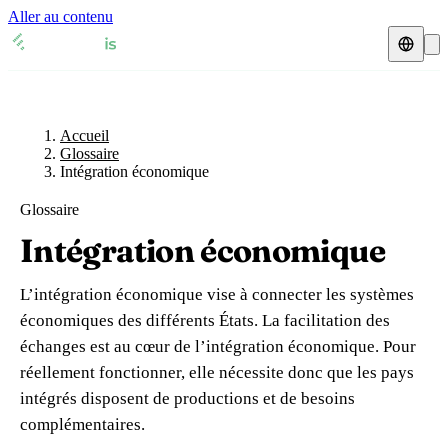
Aller au contenu
Accueil
Glossaire
Représentant fiscal
Fiches TVA
🇫🇷
Accueil
France
Glossaire
Intégration économique
Expert-comptable
🇫🇷
France
🇬🇧
Royaume-Uni
Glossaire
Ressources & Blog
Expert-comptable e-commerce
🇬🇧
Royaume-Uni
🇨🇭
Suisse
Intégration économique
Blog
Expert-comptable Amazon
🇨🇭
Suisse
🇧🇪
Belgique
L’intégration économique vise à connecter les systèmes
Glossaire
🇧🇪
Belgique
🇩🇪
Allemagne
économiques des différents États. La facilitation des
échanges est au cœur de l’intégration économique. Pour
🇩🇪
Allemagne
🇮🇹
Italie
Vérifier un n° TVA
réellement fonctionner, elle nécessite donc que les pays
🇮🇹
Italie
🇳🇴
Norvège
intégrés disposent de productions et de besoins
Calculateur de TVA
complémentaires.
🇳🇴
Norvège
🇱🇺
Luxembourg
Simulateur n° TVA