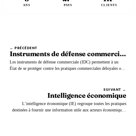
ANS
PAYS
CLIENTS
← PRÉCÉDENT
Instruments de défense commerciale
Les instruments de défense commerciale (IDC) permettent à un
État de se protéger contre les pratiques commerciales déloyales ou
dangereuses pour une branche de l’industrie nationale.
SUIVANT →
Intelligence économique
L’intelligence économique (IE) regroupe toutes les pratiques
destinées à fournir une information utile aux acteurs économiques.
Elle consiste aussi bien à collecter l’information qu’à identifier les
éléments pertinents puis à les mettre à disposition de l’utilisateur.