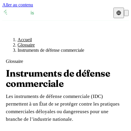
Aller au contenu
Accueil
Glossaire
Représentant fiscal
Fiches TVA
🇫🇷
Accueil
France
Glossaire
Instruments de défense commerciale
Expert-comptable
🇫🇷
France
🇬🇧
Royaume-Uni
Glossaire
Ressources & Blog
Expert-comptable e-commerce
🇬🇧
Royaume-Uni
🇨🇭
Suisse
Instruments de défense
Blog
Expert-comptable Amazon
🇨🇭
Suisse
🇧🇪
Belgique
commerciale
Glossaire
🇧🇪
Belgique
🇩🇪
Allemagne
Les instruments de défense commerciale (IDC)
🇩🇪
Allemagne
🇮🇹
Italie
permettent à un État de se protéger contre les pratiques
Vérifier un n° TVA
commerciales déloyales ou dangereuses pour une
🇮🇹
Italie
🇳🇴
Norvège
Calculateur de TVA
branche de l’industrie nationale.
🇳🇴
Norvège
🇱🇺
Luxembourg
Simulateur n° TVA