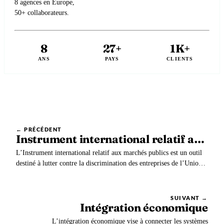
8 agences en Europe,
50+ collaborateurs.
8
27+
1K+
ANS
PAYS
CLIENTS
← PRÉCÉDENT
Instrument international relatif aux marchés publics
L’Instrument international relatif aux marchés publics est un outil
destiné à lutter contre la discrimination des entreprises de l’Union
européenne dans les appels d’offres publics internationaux. La
Langue anglaise utilise le terme de International procurement
instrument (IPI).
SUIVANT →
Intégration économique
L’intégration économique vise à connecter les systèmes