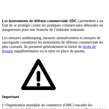
🇱🇺
Luxembourg
🇳🇱
Pays-Bas
🇳🇱
Pays-Bas
Voir tous les pays
Les instruments de défense commerciale
(
IDC
) permettent à un
État de se protéger contre les pratiques commerciales déloyales ou
dangereuses pour une branche de l’industrie nationale.
Toutes les fiches pays
Amazon
Les mesures antidumping, mesures antisubvention et mesures de
sauvegarde constituent les instruments de défense commerciale les
plus courants. Ils prennent généralement la forme de
droits de
douane
supplémentaires ou la mise en place de quotas.
Important
L’Organisation mondiale du commerce (OMC) encadre les