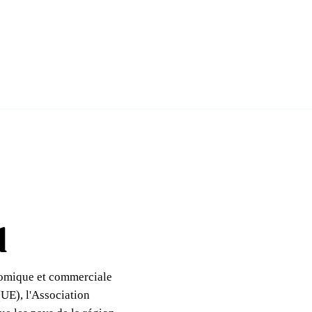
r tous les pays
les fiches pays
d
omique et commerciale
UE), l'Association