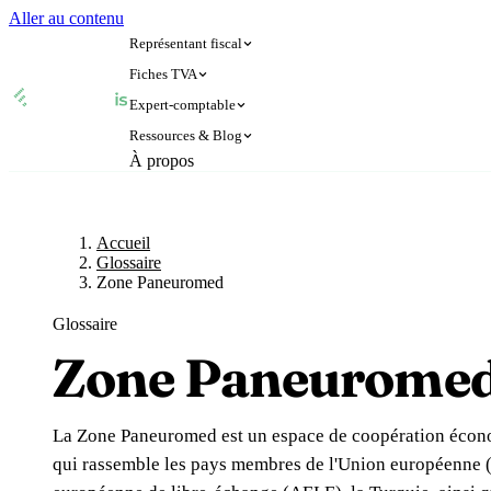
Aller au contenu
Représentant fiscal
Fiches TVA
Expert-comptable
🇫🇷
🇬🇧
France
Royaume-Uni
Ressources & Blog
🇫🇷
🇬🇧
À propos
France
Royaume-Uni
🇨🇭
🇧🇪
Suisse
Belgique
Accueil
Glossaire
Expert-comptable e-commerce
🇨🇭
🇧🇪
Suisse
Belgique
🇩🇪
🇮🇹
Allemagne
Italie
Blog
Expert-comptable Amazon
🇩🇪
🇮🇹
Allemagne
Italie
🇳🇴
🇱🇺
Norvège
Luxembourg
Accueil
Glossaire
Glossaire
🇳🇴
🇱🇺
Norvège
Luxembourg
🇳🇱
Pays-Bas
Zone Paneuromed
🇳🇱
Pays-Bas
Voi
Glossaire
Vérifier un n° TVA
Toutes 
Zone Paneurome
Amazon
Calculateur de TVA
Simulateur n° TVA
La Zone Paneuromed est un espace de coopération écon
qui rassemble les pays membres de l'Union européenne (