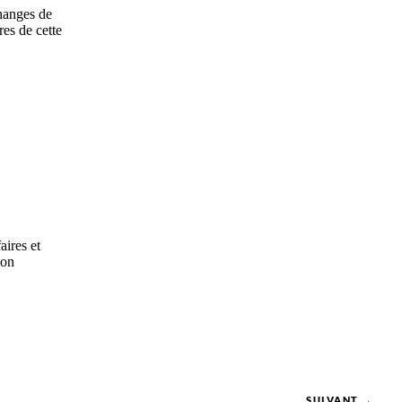
hanges de
res de cette
aires et
ion
SUIVANT →