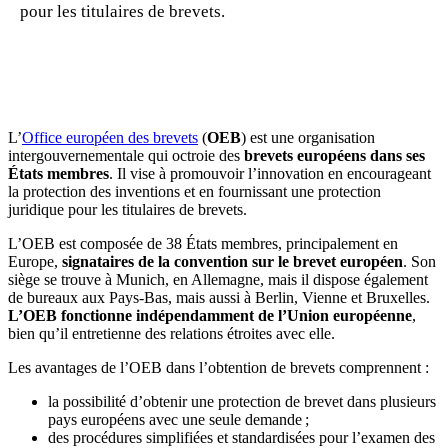
pour les titulaires de brevets.
🇱🇺
Luxembourg
🇳🇱
Pays-Bas
🇳🇱
Pays-Bas
Voir tous les pays
Toutes les fiches pays
Amazon
L’
Office européen des brevets
(
OEB
) est une organisation
intergouvernementale qui octroie des
brevets européens dans ses
États membres
. Il vise à promouvoir l’innovation en encourageant
la protection des inventions et en fournissant une protection
juridique pour les titulaires de brevets.
L’OEB est composée de 38 États membres, principalement en
Europe,
signataires de la convention sur le brevet européen
. Son
siège se trouve à Munich, en Allemagne, mais il dispose également
de bureaux aux Pays-Bas, mais aussi à Berlin, Vienne et Bruxelles.
L’OEB fonctionne indépendamment de l’Union européenne
,
bien qu’il entretienne des relations étroites avec elle.
Les avantages de l’OEB dans l’obtention de brevets comprennent :
la possibilité d’obtenir une protection de brevet dans plusieurs
pays européens avec une seule demande ;
des procédures simplifiées et standardisées pour l’examen des