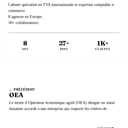
Cabinet spécialisé en TVA internationale et expertise comptable e-
commerce.
8 agences en Europe,
50+ collaborateurs.
8
27+
1K+
ANS
PAYS
CLIENTS
← PRÉCÉDENT
OEA
Le terme d’Opérateur économique agréé (OEA) désigne un statut
douanier accordé à une entreprise qui respecte les critères de
sécurité et de conformité établis par les autorités douanières.