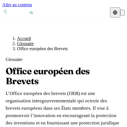
Aller au contenu
Accueil
Glossaire
Représentant fiscal
Fiches TVA
🇫🇷
Accueil
France
Glossaire
Office européen des Brevets
Expert-comptable
🇫🇷
France
🇬🇧
Royaume-Uni
Glossaire
Ressources & Blog
Expert-comptable e-commerce
🇬🇧
Royaume-Uni
🇨🇭
Suisse
Office européen des
Blog
Expert-comptable Amazon
🇨🇭
Suisse
🇧🇪
Belgique
Brevets
Glossaire
🇧🇪
Belgique
🇩🇪
Allemagne
L’Office européen des brevets (OEB) est une
🇩🇪
Allemagne
🇮🇹
Italie
organisation intergouvernementale qui octroie des
Vérifier un n° TVA
brevets européens dans ses États membres. Il vise à
🇮🇹
Italie
🇳🇴
Norvège
Calculateur de TVA
promouvoir l’innovation en encourageant la protection
des inventions et en fournissant une protection juridique
🇳🇴
Norvège
🇱🇺
Luxembourg
Simulateur n° TVA