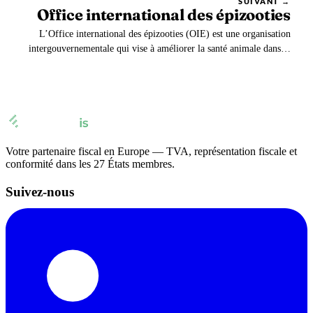
SUIVANT →
Office international des épizooties
L’Office international des épizooties (OIE) est une organisation
intergouvernementale qui vise à améliorer la santé animale dans le
monde entier. Il travaille à la prévention et au contrôle des maladies
animales et protège ainsi non seulement la santé animale, mais aussi
la santé publique et…
Votre partenaire fiscal en Europe — TVA, représentation fiscale et
conformité dans les 27 États membres.
Suivez-nous