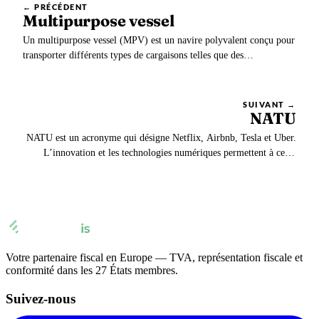
← PRÉCÉDENT
Multipurpose vessel
Un multipurpose vessel (MPV) est un navire polyvalent conçu pour
transporter différents types de cargaisons telles que des
marchandises en vrac, des conteneurs, des véhicules, des
marchandises dangereuses… La langue française utilise le terme de
navire polyvalent.
SUIVANT →
NATU
NATU est un acronyme qui désigne Netflix, Airbnb, Tesla et Uber.
L’innovation et les technologies numériques permettent à ces 4
entreprises de bousculer l’économie. Elles proposent des services
innovants surtout de nouveaux modes de consommation.
Votre partenaire fiscal en Europe — TVA, représentation fiscale et
conformité dans les 27 États membres.
Suivez-nous