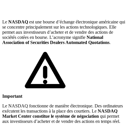
🇱🇺
Luxembourg
🇳🇱
Pays-Bas
🇳🇱
Pays-Bas
Le
NASDAQ
est une bourse d’échange électronique américaine qui
Voir tous les pays
se concentre principalement sur les actions technologiques. Elle
permet aux investisseurs d’acheter et de vendre des actions de
Toutes les fiches pays
sociétés cotées en bourse. L’acronyme signifie
National
Amazon
Association of Securities Dealers Automated Quotations
.
Important
Le NASDAQ fonctionne de manière électronique. Des ordinateurs
exécutent les transactions à la place des courtiers. Le
NASDAQ
Market Center constitue le système de négociation
qui permet
aux investisseurs d’acheter et de vendre des actions en temps réel.