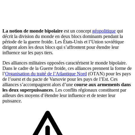
🇱🇺
Luxembourg
🇳🇱
Pays-Bas
🇳🇱
Pays-Bas
Voir tous les pays
La notion de monde bipolaire
est un concept
géopolitique
qui
décrit la division du monde en deux blocs dominants pendant la
Toutes les fiches pays
Amazon
période de la guerre froide. Les États-Unis et l’Union soviétique
dirigent alors les deux blocs qui s’affrontent pour étendre leur
influence sur les pays tiers.
Des alliances militaires opposées caractérisent le monde bipolaire.
Dans le cadre de la Guerre froide, ces alliances prennent la forme de
l’
Organisation du traité de l’Atlantique Nord
(OTAN) pour les pays
de l’ouest et du pacte de Varsovie pour les pays de l’Est. Ces
alliances s’accompagnent alors d’une
course aux armements dans
les deux superpuissances
. Les conflits régionaux constituent par
ailleurs des moyens d’étendre leur influence et de tester leur
puissance.