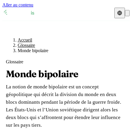
Aller au contenu
Accueil
Glossaire
Représentant fiscal
Fiches TVA
🇫🇷
Accueil
France
Glossaire
Monde bipolaire
Expert-comptable
🇫🇷
France
🇬🇧
Royaume-Uni
Glossaire
Ressources & Blog
Expert-comptable e-commerce
🇬🇧
Royaume-Uni
🇨🇭
Suisse
Monde bipolaire
Blog
Expert-comptable Amazon
🇨🇭
Suisse
🇧🇪
Belgique
La notion de monde bipolaire est un concept
Glossaire
🇧🇪
Belgique
🇩🇪
Allemagne
géopolitique qui décrit la division du monde en deux
blocs dominants pendant la période de la guerre froide.
🇩🇪
Allemagne
🇮🇹
Italie
Vérifier un n° TVA
Les États-Unis et l’Union soviétique dirigent alors les
🇮🇹
Italie
🇳🇴
Norvège
deux blocs qui s’affrontent pour étendre leur influence
Calculateur de TVA
sur les pays tiers.
🇳🇴
Norvège
🇱🇺
Luxembourg
Simulateur n° TVA