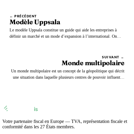
← PRÉCÉDENT
Modèle Uppsala
Le modèle Uppsala constitue un guide qui aide les entreprises à
définir un marché et un mode d’expansion à l’international. On
utilise parfois le nom de U-Modèle. Au-delà de la distance
psychologique, Uppsala propose de suivre un engagement
progressif.
SUIVANT →
Monde multipolaire
Un monde multipolaire est un concept de la géopolitique qui décrit
une situation dans laquelle plusieurs centres de pouvoir influent et
se concurrencent dans les relations internationales. Dans un monde
multipolaire, les États ne sont plus limités à s’aligner sur l’un des
deux blocs dominants.
Votre partenaire fiscal en Europe — TVA, représentation fiscale et
conformité dans les 27 États membres.