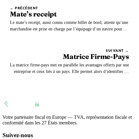
← PRÉCÉDENT
Mate’s receipt
Le mate’s receipt, aussi connu comme billet de bord, atteste qu’une
marchandise est prise en charge par l’équipage d’un navire pour
son transport. L’officier responsable du fret émet le billet de bord.
Il mentionne les marchandises chargées ainsi que leur état et
éventuels dommages.
SUIVANT →
Matrice Firme-Pays
La matrice firme-pays met en parallèle les avantages offerts par une
entreprise et ceux liés à un pays. Elle permet alors d’identifier les
objectifs qu’une entreprise est susceptible d’atteindre dans un pays.
Votre partenaire fiscal en Europe — TVA, représentation fiscale et
conformité dans les 27 États membres.
Suivez-nous