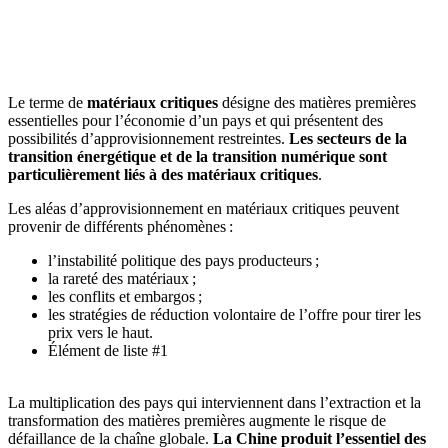
🇱🇺
Luxembourg
🇳🇱
Pays-Bas
🇳🇱
Pays-Bas
Voir tous les pays
Le terme de
matériaux critiques
désigne des matières premières
essentielles pour l’économie d’un pays et qui présentent des
Toutes les fiches pays
Amazon
possibilités d’approvisionnement restreintes.
Les secteurs de la
transition énergétique et de la transition numérique sont
particulièrement liés à des matériaux critiques
.
Les aléas d’approvisionnement en matériaux critiques peuvent
provenir de différents phénomènes :
l’instabilité politique des pays producteurs ;
la rareté des matériaux ;
les conflits et embargos ;
les stratégies de réduction volontaire de l’offre pour tirer les
prix vers le haut.
Élément de liste #1
La multiplication des pays qui interviennent dans l’extraction et la
transformation des matières premières augmente le risque de
défaillance de la chaîne globale.
La Chine produit l’essentiel des