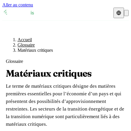
Aller au contenu
Accueil
Glossaire
Représentant fiscal
Fiches TVA
🇫🇷
Accueil
France
Glossaire
Matériaux critiques
Expert-comptable
🇫🇷
France
🇬🇧
Royaume-Uni
Glossaire
Ressources & Blog
Expert-comptable e-commerce
🇬🇧
Royaume-Uni
🇨🇭
Suisse
Matériaux critiques
Blog
Expert-comptable Amazon
🇨🇭
Suisse
🇧🇪
Belgique
Le terme de matériaux critiques désigne des matières
Glossaire
🇧🇪
Belgique
🇩🇪
Allemagne
premières essentielles pour l’économie d’un pays et qui
présentent des possibilités d’approvisionnement
🇩🇪
Allemagne
🇮🇹
Italie
Vérifier un n° TVA
restreintes. Les secteurs de la transition énergétique et de
🇮🇹
Italie
🇳🇴
Norvège
la transition numérique sont particulièrement liés à des
Calculateur de TVA
matériaux critiques.
🇳🇴
Norvège
🇱🇺
Luxembourg
Simulateur n° TVA