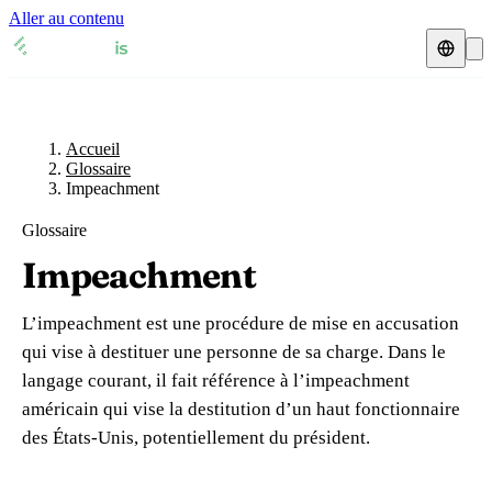
Aller au contenu
Accueil
Glossaire
Représentant fiscal
Fiches TVA
🇫🇷
Accueil
France
Glossaire
Impeachment
Expert-comptable
🇫🇷
France
🇬🇧
Royaume-Uni
Glossaire
Ressources & Blog
Expert-comptable e-commerce
🇬🇧
Royaume-Uni
🇨🇭
Suisse
Impeachment
Blog
Expert-comptable Amazon
🇨🇭
Suisse
🇧🇪
Belgique
L’impeachment est une procédure de mise en accusation
Glossaire
🇧🇪
Belgique
🇩🇪
Allemagne
qui vise à destituer une personne de sa charge. Dans le
langage courant, il fait référence à l’impeachment
🇩🇪
Allemagne
🇮🇹
Italie
Vérifier un n° TVA
américain qui vise la destitution d’un haut fonctionnaire
🇮🇹
Italie
🇳🇴
Norvège
des États-Unis, potentiellement du président.
Calculateur de TVA
🇳🇴
Norvège
🇱🇺
Luxembourg
Simulateur n° TVA