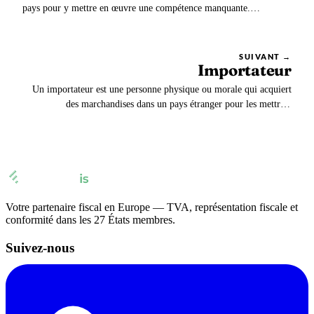
pays pour y mettre en œuvre une compétence manquante.
L’impatrié est donc un expatrié, le choix du terme rend simplement
compte du point de vue du pays qui accueille le travailleur.
SUIVANT →
Importateur
Un importateur est une personne physique ou morale qui acquiert
des marchandises dans un pays étranger pour les mettre à
disposition dans son propre pays. Du point de vue commercial,
l’importateur achète les produits de l’exportateur.
Votre partenaire fiscal en Europe — TVA, représentation fiscale et
conformité dans les 27 États membres.
Suivez-nous