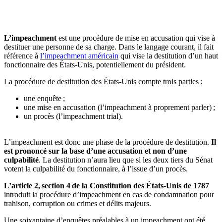
🇱🇺
Luxembourg
🇳🇱
Pays-Bas
🇳🇱
Pays-Bas
L’impeachment
est une procédure de mise en accusation qui vise à
Voir tous les pays
destituer une personne de sa charge. Dans le langage courant, il fait
référence à
l’impeachment américain
qui vise la destitution d’un haut
Toutes les fiches pays
fonctionnaire des États-Unis, potentiellement du président.
Amazon
La procédure de destitution des États-Unis compte trois parties :
une enquête ;
une mise en accusation (l’impeachment à proprement parler) ;
un procès (l’impeachment trial).
L’impeachment est donc une phase de la procédure de destitution.
Il
est prononcé sur la base d’une accusation et non d’une
culpabilité
. La destitution n’aura lieu que si les deux tiers du Sénat
votent la culpabilité du fonctionnaire, à l’issue d’un procès.
L’article 2, section 4 de la Constitution des États-Unis de 1787
introduit la procédure d’impeachment en cas de condamnation pour
trahison, corruption ou crimes et délits majeurs.
Une soixantaine d’enquêtes préalables à un impeachment ont été