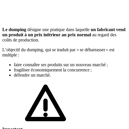
🇱🇺
Luxembourg
🇳🇱
Pays-Bas
🇳🇱
Pays-Bas
Voir tous les pays
Le dumping
désigne une pratique dans laquelle
un fabricant vend
un produit à un prix inférieur au prix normal
au regard des
Toutes les fiches pays
Amazon
coûts de production.
L’objectif du dumping, qui se traduit par « se débarrasser » est
multiple :
faire connaître ses produits sur un nouveau marché ;
fragiliser économiquement la concurrence ;
défendre un marché.