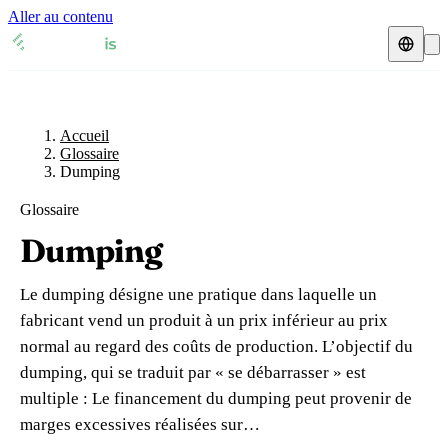
Aller au contenu
Accueil
Glossaire
Représentant fiscal
Fiches TVA
🇫🇷
Accueil
France
Glossaire
Dumping
Expert-comptable
🇫🇷
France
🇬🇧
Royaume-Uni
Glossaire
Ressources & Blog
Expert-comptable e-commerce
🇬🇧
Royaume-Uni
🇨🇭
Suisse
Dumping
Blog
Expert-comptable Amazon
🇨🇭
Suisse
🇧🇪
Belgique
Le dumping désigne une pratique dans laquelle un
Glossaire
🇧🇪
Belgique
🇩🇪
Allemagne
fabricant vend un produit à un prix inférieur au prix
normal au regard des coûts de production. L’objectif du
🇩🇪
Allemagne
🇮🇹
Italie
Vérifier un n° TVA
dumping, qui se traduit par « se débarrasser » est
🇮🇹
Italie
🇳🇴
Norvège
multiple : Le financement du dumping peut provenir de
Calculateur de TVA
marges excessives réalisées sur…
🇳🇴
Norvège
🇱🇺
Luxembourg
Simulateur n° TVA