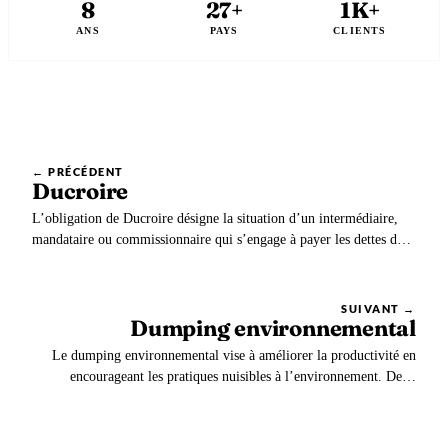
8
27+
1K+
ANS
PAYS
CLIENTS
← PRÉCÉDENT
Ducroire
L’obligation de Ducroire désigne la situation d’un intermédiaire,
mandataire ou commissionnaire qui s’engage à payer les dettes de
son client auprès de son commettant. L’obligation de Ducroire n’est
pas automatique et doit faire l’objet d’une clause dans les contrats.
SUIVANT →
Dumping environnemental
Le dumping environnemental vise à améliorer la productivité en
encourageant les pratiques nuisibles à l’environnement. Deux
principales formes de dumping environnemental coexistent : La
mondialisation entretient un lien complexe avec le dumping
environnemental : La mise en place de mesures…