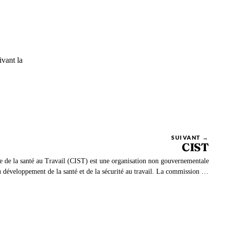
ivant la
SUIVANT →
CIST
 de la santé au Travail (CIST) est une organisation non gouvernementale
u développement de la santé et de la sécurité au travail. La commission est
ous le terme d’International Commission on Occupational Health (ICOH).