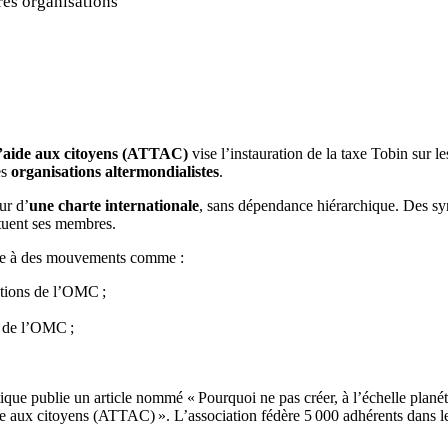
res organisations
 l’aide aux citoyens (ATTAC)
vise l’instauration de la taxe Tobin sur le
es
organisations altermondialistes
.
ur d’
une charte internationale
, sans dépendance hiérarchique. Des sy
ituent ses membres.
cipe à des mouvements comme :
ations de l’OMC ;
t de l’OMC ;
ique publie un article nommé « Pourquoi ne pas créer, à l’échelle planét
e aux citoyens (ATTAC) ». L’association fédère 5 000 adhérents dans l