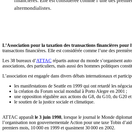
financières. Elle est considérée comme l’une des premiè
altermondialistes.
L’Association pour la taxation des transactions financières pour
transactions financières. Elle est considérée comme l’une des premièr
Les 38 bureaux d’
ATTAC
répartis autour du monde s’organisent auto
associations, des particuliers, mais aussi des hommes politiques const
L’association est engagée dans divers débats internationaux et parti
les manifestations de Seattle en 1999 qui ont retardé les négoci
la création du Forum social mondial à Porto Alegre en 2001 ;
une opposition régulière aux actions du G8, du G10, du G20 e
le soutien de la justice sociale et climatique.
ATTAC apparaît
le 3 juin 1998
, lorsque le journal le Monde diplomat
l’organisation non gouvernementale Action pour une taxe Tobin d’aid
premiers mois, 10 000 en 1999 et quasiment 30 000 en 2002.