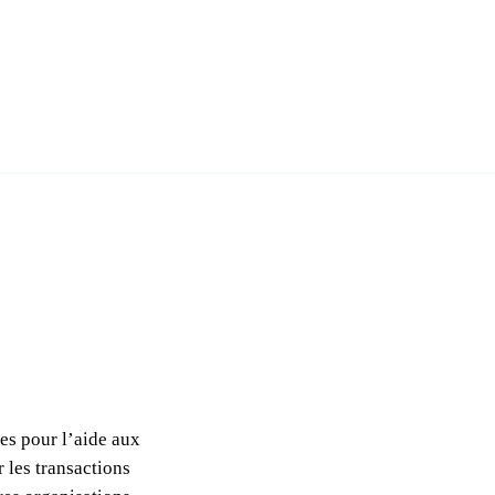
r tous les pays
les fiches pays
res pour l’aide aux
 les transactions