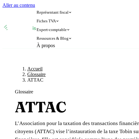
Aller au contenu
Représentant fiscal
Fiches TVA
Expert-comptable
🇫🇷
🇬🇧
France
Royaume-Uni
Ressources & Blog
🇫🇷
🇬🇧
À propos
France
Royaume-Uni
🇨🇭
🇧🇪
Suisse
Belgique
Accueil
Glossaire
Expert-comptable e-commerce
🇨🇭
🇧🇪
Suisse
Belgique
🇩🇪
🇮🇹
Allemagne
Italie
Blog
Expert-comptable Amazon
🇩🇪
🇮🇹
Allemagne
Italie
🇳🇴
🇱🇺
Norvège
Luxembourg
Accueil
Glossaire
Glossaire
🇳🇴
🇱🇺
Norvège
Luxembourg
🇳🇱
Pays-Bas
ATTAC
🇳🇱
Pays-Bas
Voi
Glossaire
Vérifier un n° TVA
Toutes 
ATTAC
Amazon
Calculateur de TVA
Simulateur n° TVA
L’Association pour la taxation des transactions financiè
citoyens (ATTAC) vise l’instauration de la taxe Tobin sur