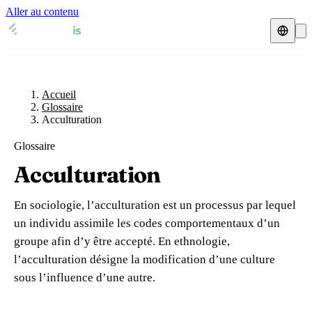
Aller au contenu
Accueil
Glossaire
Représentant fiscal
Fiches TVA
🇫🇷
Accueil
France
Glossaire
Acculturation
Expert-comptable
🇫🇷
France
🇬🇧
Royaume-Uni
Glossaire
Ressources & Blog
Expert-comptable e-commerce
🇬🇧
Royaume-Uni
🇨🇭
Suisse
Acculturation
Blog
Expert-comptable Amazon
🇨🇭
Suisse
🇧🇪
Belgique
En sociologie, l’acculturation est un processus par lequel
Glossaire
🇧🇪
Belgique
🇩🇪
Allemagne
un individu assimile les codes comportementaux d’un
groupe afin d’y être accepté. En ethnologie,
🇩🇪
Allemagne
🇮🇹
Italie
Vérifier un n° TVA
l’acculturation désigne la modification d’une culture
🇮🇹
Italie
🇳🇴
Norvège
sous l’influence d’une autre.
Calculateur de TVA
🇳🇴
Norvège
🇱🇺
Luxembourg
Simulateur n° TVA