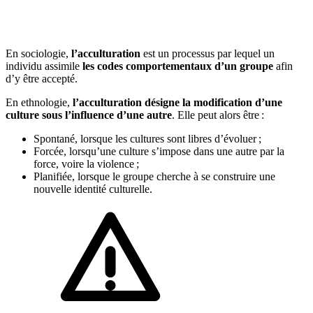
🇱🇺
Luxembourg
🇳🇱
Pays-Bas
🇳🇱
Pays-Bas
En sociologie,
l’acculturation
est un processus par lequel un
Voir tous les pays
individu assimile
les codes comportementaux d’un groupe
afin
d’y être accepté.
Toutes les fiches pays
Amazon
En ethnologie,
l’acculturation désigne la modification d’une
culture sous l’influence d’une autre
. Elle peut alors être :
Spontané, lorsque les cultures sont libres d’évoluer ;
Forcée, lorsqu’une culture s’impose dans une autre par la
force, voire la violence ;
Planifiée, lorsque le groupe cherche à se construire une
nouvelle identité culturelle.