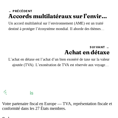
← PRÉCÉDENT
Accords multilatéraux sur l’environnement (AME)
Un accord multilatéral sur l’environnement (AME) est un traité
destiné à protéger l’écosystème mondial. Il aborde des thèmes
variés tels que : Les premiers traités apparaissent à la fin du 19e
siècle, mais la conférence de Stockholm en 1972 donne un nouvel
élan à la problématique environnementale.
SUIVANT →
Achat en détaxe
L’achat en détaxe est l’achat d’un bien exonéré de taxe sur la valeur
ajoutée (TVA). L’exonération de TVA est réservée aux voyageurs
qui : Par ailleurs, il n’est pas possible de détaxer des produits ayant
une valeur de moins de 100,01 € HT, s’il est acheté en plus de 15
unités, ou s’il s’agit…
Votre partenaire fiscal en Europe — TVA, représentation fiscale et
conformité dans les 27 États membres.