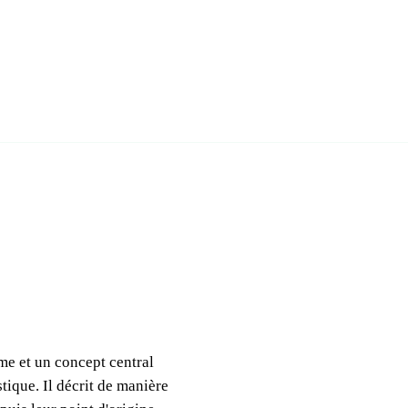
r tous les pays
les fiches pays
ime et un concept central
tique. Il décrit de manière