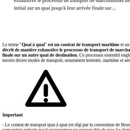
exhaustive le processus de transport de marchandises dep
initial sur un quai jusqu'à leur arrivée finale sur…
Le terme "
Quai à quai
"
est un contrat de transport maritime
et un
décrit de manière exhaustive le processus de transport de marchand
finale sur un autre quai de destination.
Ce processus essentiel englo
travers divers modes de transport, notamment terrestre, maritime et aér
Important
- Le contrat de transport quai à quai est régi par la convention de B
convention prévoit que le transporteur est responsable de tous les dom