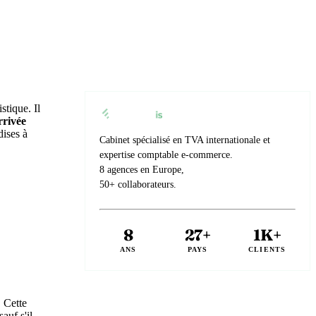
istique. Il
rrivée
dises à
Cabinet spécialisé en TVA internationale et
expertise comptable e-commerce.
8 agences en Europe,
50+ collaborateurs.
8
27+
1K+
ANS
PAYS
CLIENTS
 Cette
auf s'il