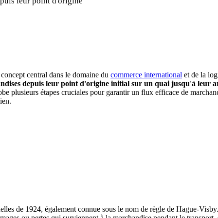
uis leur point d'origine
 concept central dans le domaine du
commerce international
et de la log
ises depuis leur point d'origine initial sur un quai jusqu'à leur a
be plusieurs étapes cruciales pour garantir un flux efficace de marchan
ien.
ruxelles de 1924, également connue sous le nom de règle de Hague-Visby.
mages ou pertes qui surviennent à la marchandise pendant le transport, s