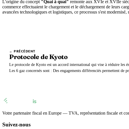
L'origine du concept
"Quai à quai"
remonte aux XVIe et XVIIe siècle
commerce effectuaient le chargement et le déchargement de leurs carg
avancées technologiques et logistiques, ce processus s'est modernisé, n
← PRÉCÉDENT
Protocole de Kyoto
Le protocole de Kyoto est un accord international qui vise à réduire les ém
Les 6 gaz concernés sont : Des engagements différenciés permettent de pr
prédominante des pays industrialisés dans l’existence des gaz à effet de s
Votre partenaire fiscal en Europe — TVA, représentation fiscale et co
Suivez-nous