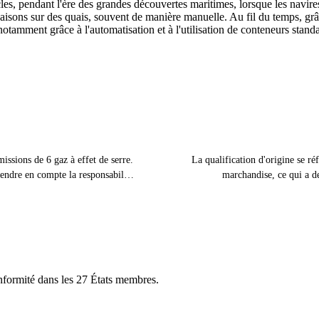
s, pendant l'ère des grandes découvertes maritimes, lorsque les navire
aisons sur des quais, souvent de manière manuelle. Au fil du temps, grâ
otamment grâce à l'automatisation et à l'utilisation de conteneurs standa
issions de 6 gaz à effet de serre.
La qualification d'origine se r
endre en compte la responsabilité
marchandise, ce qui a de
erre déjà…
nformité dans les 27 États membres.