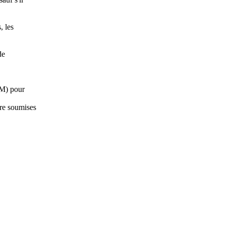
, les
de
CM) pour
re soumises