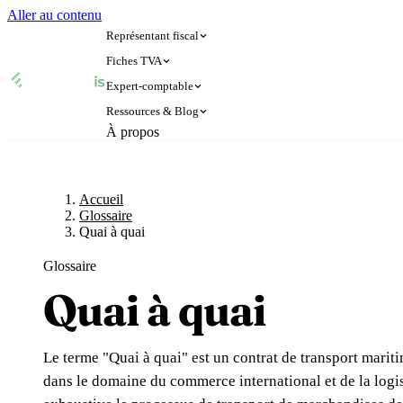
Aller au contenu
Représentant fiscal
Fiches TVA
Expert-comptable
🇫🇷
🇬🇧
France
Royaume-Uni
Ressources & Blog
🇫🇷
🇬🇧
À propos
France
Royaume-Uni
🇨🇭
🇧🇪
Suisse
Belgique
Accueil
Glossaire
Expert-comptable e-commerce
🇨🇭
🇧🇪
Suisse
Belgique
🇩🇪
🇮🇹
Allemagne
Italie
Blog
Expert-comptable Amazon
🇩🇪
🇮🇹
Allemagne
Italie
🇳🇴
🇱🇺
Norvège
Luxembourg
Accueil
Glossaire
Glossaire
🇳🇴
🇱🇺
Norvège
Luxembourg
🇳🇱
Pays-Bas
Quai à quai
🇳🇱
Pays-Bas
Voi
Glossaire
Vérifier un n° TVA
Toutes 
Quai à quai
Amazon
Calculateur de TVA
Simulateur n° TVA
Le terme "Quai à quai" est un contrat de transport marit
dans le domaine du commerce international et de la logis