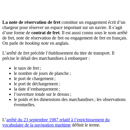
🇱🇺
Luxembourg
🇳🇱
Pays-Bas
🇳🇱
Pays-Bas
La note de réservation de fret
constitue un engagement écrit d’un
Voir tous les pays
chargeur pour réserver un espace important sur un navire. Il s’agit
d’une forme de
contrat de fret
. Il est aussi connu sous le nom arrêté
Toutes les fiches pays
de fret, note de réservation de fret ou engagement de fret en français.
Amazon
On parle de
booking note
en anglais.
L’arrêté de fret précède l’établissement du titre de transport. Il
précise le détail des marchandises à embarquer :
le taux de fret ;
le nombre de jours de planche ;
le port de chargement ;
le port de déchargement ;
la date d’embarquement ;
l’ouverture totale sur le dessus ;
le poids et les dimensions des marchandises ; les observations
éventuelles.
L’
arrêté du 23 septembre 1987 relatif à l’enrichissement du
vocabulaire de la navigation maritime
définit le terme.