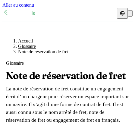
Aller au contenu
Accueil
Glossaire
Représentant fiscal
Fiches TVA
🇫🇷
Accueil
France
Glossaire
Note de réservation de fret
Expert-comptable
🇫🇷
France
🇬🇧
Royaume-Uni
Glossaire
Ressources & Blog
Expert-comptable e-commerce
🇬🇧
Royaume-Uni
🇨🇭
Suisse
Note de réservation de fret
Blog
Expert-comptable Amazon
🇨🇭
Suisse
🇧🇪
Belgique
La note de réservation de fret constitue un engagement
Glossaire
🇧🇪
Belgique
🇩🇪
Allemagne
écrit d’un chargeur pour réserver un espace important sur
un navire. Il s’agit d’une forme de contrat de fret. Il est
🇩🇪
Allemagne
🇮🇹
Italie
Vérifier un n° TVA
aussi connu sous le nom arrêté de fret, note de
🇮🇹
Italie
🇳🇴
Norvège
réservation de fret ou engagement de fret en français.
Calculateur de TVA
🇳🇴
Norvège
🇱🇺
Luxembourg
Simulateur n° TVA