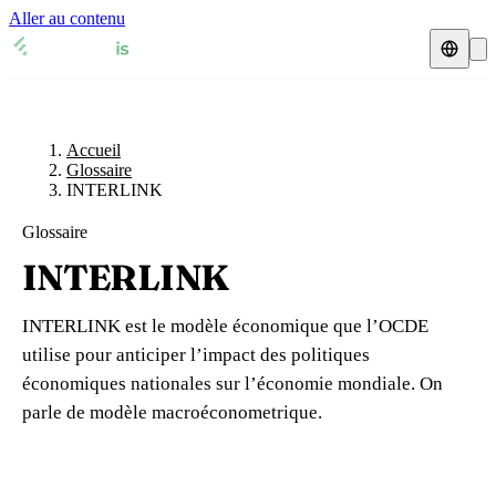
Aller au contenu
Accueil
Glossaire
Représentant fiscal
Fiches TVA
🇫🇷
Accueil
France
Glossaire
INTERLINK
Expert-comptable
🇫🇷
France
🇬🇧
Royaume-Uni
Glossaire
Ressources & Blog
Expert-comptable e-commerce
🇬🇧
Royaume-Uni
🇨🇭
Suisse
INTERLINK
Blog
Expert-comptable Amazon
🇨🇭
Suisse
🇧🇪
Belgique
INTERLINK est le modèle économique que l’OCDE
Glossaire
🇧🇪
Belgique
🇩🇪
Allemagne
utilise pour anticiper l’impact des politiques
économiques nationales sur l’économie mondiale. On
🇩🇪
Allemagne
🇮🇹
Italie
Vérifier un n° TVA
parle de modèle macroéconometrique.
🇮🇹
Italie
🇳🇴
Norvège
Calculateur de TVA
🇳🇴
Norvège
🇱🇺
Luxembourg
Simulateur n° TVA