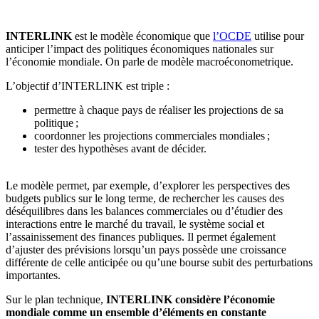
🇱🇺
Luxembourg
🇳🇱
Pays-Bas
INTERLINK
est le modèle économique que
l’OCDE
utilise pour
anticiper l’impact des politiques économiques nationales sur
🇳🇱
Pays-Bas
Voir tous les pays
l’économie mondiale. On parle de modèle macroéconometrique.
L’objectif d’INTERLINK est triple :
Toutes les fiches pays
Amazon
permettre à chaque pays de réaliser les projections de sa
politique ;
coordonner les projections commerciales mondiales ;
tester des hypothèses avant de décider.
Le modèle permet, par exemple, d’explorer les perspectives des
budgets publics sur le long terme, de rechercher les causes des
déséquilibres dans les balances commerciales ou d’étudier des
interactions entre le marché du travail, le système social et
l’assainissement des finances publiques. Il permet également
d’ajuster des prévisions lorsqu’un pays possède une croissance
différente de celle anticipée ou qu’une bourse subit des perturbations
importantes.
Sur le plan technique,
INTERLINK considère l’économie
mondiale comme un ensemble d’éléments en constante