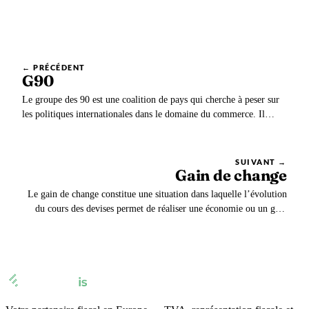
← PRÉCÉDENT
G90
Le groupe des 90 est une coalition de pays qui cherche à peser sur
les politiques internationales dans le domaine du commerce. Il
réunit des pays d’Afrique, d’Asie, des Caraïbes, du Pacifique et de
pays les moins avancés (PMA).
SUIVANT →
Gain de change
Le gain de change constitue une situation dans laquelle l’évolution
du cours des devises permet de réaliser une économie ou un gain
supplémentaire lors d’une transaction internationale. Une opération
de change est nécessaire pour réaliser un gain de change.