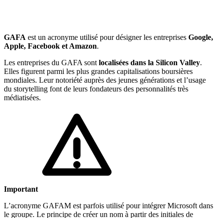
🇱🇺
Luxembourg
🇳🇱
Pays-Bas
🇳🇱
Pays-Bas
GAFA
est un acronyme utilisé pour désigner les entreprises
Google,
Voir tous les pays
Apple, Facebook et Amazon
.
Toutes les fiches pays
Les entreprises du GAFA sont
localisées dans la Silicon Valley
.
Amazon
Elles figurent parmi les plus grandes capitalisations boursières
mondiales. Leur notoriété auprès des jeunes générations et l’usage
du storytelling font de leurs fondateurs des personnalités très
médiatisées.
Important
L’acronyme GAFAM est parfois utilisé pour intégrer Microsoft dans
le groupe. Le principe de créer un nom à partir des initiales de