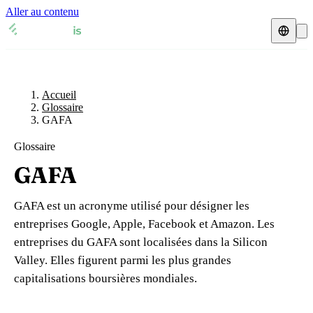
Aller au contenu
Accueil
Glossaire
Représentant fiscal
Fiches TVA
🇫🇷
Accueil
France
Glossaire
GAFA
Expert-comptable
🇫🇷
France
🇬🇧
Royaume-Uni
Glossaire
Ressources & Blog
Expert-comptable e-commerce
🇬🇧
Royaume-Uni
🇨🇭
Suisse
GAFA
Blog
Expert-comptable Amazon
🇨🇭
Suisse
🇧🇪
Belgique
GAFA est un acronyme utilisé pour désigner les
Glossaire
🇧🇪
Belgique
🇩🇪
Allemagne
entreprises Google, Apple, Facebook et Amazon. Les
entreprises du GAFA sont localisées dans la Silicon
🇩🇪
Allemagne
🇮🇹
Italie
Vérifier un n° TVA
Valley. Elles figurent parmi les plus grandes
🇮🇹
Italie
🇳🇴
Norvège
capitalisations boursières mondiales.
Calculateur de TVA
🇳🇴
Norvège
🇱🇺
Luxembourg
Simulateur n° TVA