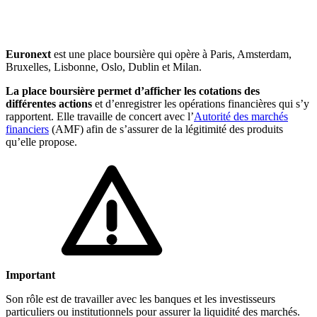
🇱🇺
Luxembourg
🇳🇱
Pays-Bas
🇳🇱
Pays-Bas
Euronext
est une place boursière qui opère à Paris, Amsterdam,
Voir tous les pays
Bruxelles, Lisbonne, Oslo, Dublin et Milan.
Toutes les fiches pays
La place boursière permet d’afficher les cotations des
Amazon
différentes actions
et d’enregistrer les opérations financières qui s’y
rapportent. Elle travaille de concert avec l’
Autorité des marchés
financiers
(AMF) afin de s’assurer de la légitimité des produits
qu’elle propose.
Important
Son rôle est de travailler avec les banques et les investisseurs
particuliers ou institutionnels pour assurer la liquidité des marchés.