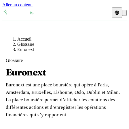
Aller au contenu
Accueil
Glossaire
Représentant fiscal
Fiches TVA
🇫🇷
Accueil
France
Glossaire
Euronext
Expert-comptable
🇫🇷
France
🇬🇧
Royaume-Uni
Glossaire
Ressources & Blog
Expert-comptable e-commerce
🇬🇧
Royaume-Uni
🇨🇭
Suisse
Euronext
Blog
Expert-comptable Amazon
🇨🇭
Suisse
🇧🇪
Belgique
Euronext est une place boursière qui opère à Paris,
Glossaire
🇧🇪
Belgique
🇩🇪
Allemagne
Amsterdam, Bruxelles, Lisbonne, Oslo, Dublin et Milan.
La place boursière permet d’afficher les cotations des
🇩🇪
Allemagne
🇮🇹
Italie
Vérifier un n° TVA
différentes actions et d’enregistrer les opérations
🇮🇹
Italie
🇳🇴
Norvège
financières qui s’y rapportent.
Calculateur de TVA
🇳🇴
Norvège
🇱🇺
Luxembourg
Simulateur n° TVA