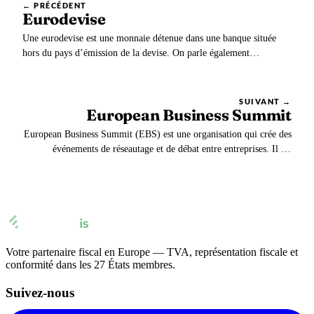
← PRÉCÉDENT
Eurodevise
Une eurodevise est une monnaie détenue dans une banque située
hors du pays d’émission de la devise. On parle également
d’euromonnaies. Le terme eurodevise s’utilise pour toutes les
banques et toutes les devises du monde. Des yens détenus dans une
banque anglaise constituent ainsi des eurodevises.
SUIVANT →
European Business Summit
European Business Summit (EBS) est une organisation qui crée des
événements de réseautage et de débat entre entreprises. Il est
notamment célèbre pour organiser l’événement du même nom,
chaque année.
Votre partenaire fiscal en Europe — TVA, représentation fiscale et
conformité dans les 27 États membres.
Suivez-nous