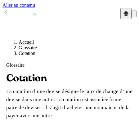
Aller au contenu
Accueil
Glossaire
Représentant fiscal
Fiches TVA
🇫🇷
Accueil
France
Glossaire
Cotation
Expert-comptable
🇫🇷
France
🇬🇧
Royaume-Uni
Glossaire
Ressources & Blog
Expert-comptable e-commerce
🇬🇧
Royaume-Uni
🇨🇭
Suisse
Cotation
Blog
Expert-comptable Amazon
🇨🇭
Suisse
🇧🇪
Belgique
La cotation d’une devise désigne le taux de change d’une
Glossaire
🇧🇪
Belgique
🇩🇪
Allemagne
devise dans une autre. La cotation est associée à une
paire de devises. Il s’agit d’acheter une monnaie et de la
🇩🇪
Allemagne
🇮🇹
Italie
Vérifier un n° TVA
payer avec une autre.
🇮🇹
Italie
🇳🇴
Norvège
Calculateur de TVA
🇳🇴
Norvège
🇱🇺
Luxembourg
Simulateur n° TVA