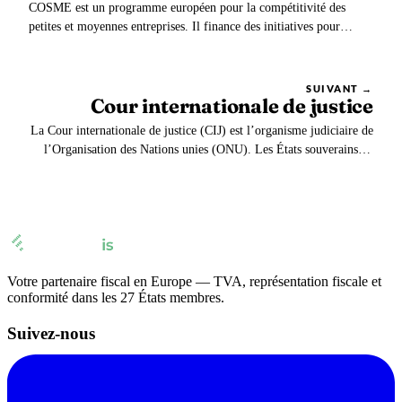
COSME est un programme européen pour la compétitivité des
petites et moyennes entreprises. Il finance des initiatives pour
favoriser l’accès au marché. Il s’agit de l’acronyme pour
COmpetitiveness for Small and Medium-sized Enterprises.
SUIVANT →
Cour internationale de justice
La Cour internationale de justice (CIJ) est l’organisme judiciaire de
l’Organisation des Nations unies (ONU). Les États souverains en
constituent les justiciables. L’objectif de la cour est de régler les
différends juridiques qui lui sont soumis en accord avec le droit
international.
Votre partenaire fiscal en Europe — TVA, représentation fiscale et
conformité dans les 27 États membres.
Suivez-nous