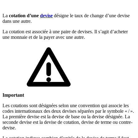
🇱🇺
Luxembourg
🇳🇱
Pays-Bas
La
cotation d’une
devise
désigne le taux de change d’une devise
dans une autre.
🇳🇱
Pays-Bas
Voir tous les pays
La cotation est associée à une paire de devises. Il s’agit d’acheter
une monnaie et de la payer avec une autre.
Toutes les fiches pays
Amazon
Important
Les cotations sont désignées selon une convention qui associe les
codes internationaux des deux devises séparées par le symbole « / ».
La première devise est la devise de base ou la devise désignée. La
seconde devise est la devise de cotation, devise de terme ou contre-
devise.