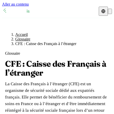
Aller au contenu
Accueil
Glossaire
Représentant fiscal
Fiches TVA
🇫🇷
Accueil
France
Glossaire
CFE : Caisse des Français à l’étranger
Expert-comptable
🇫🇷
France
🇬🇧
Royaume-Uni
Glossaire
Ressources & Blog
Expert-comptable e-commerce
🇬🇧
Royaume-Uni
🇨🇭
Suisse
CFE : Caisse des Français à
Blog
Expert-comptable Amazon
🇨🇭
Suisse
🇧🇪
Belgique
l’étranger
Glossaire
🇧🇪
Belgique
🇩🇪
Allemagne
La Caisse des Français à l’étranger (CFE) est un
🇩🇪
Allemagne
🇮🇹
Italie
organisme de sécurité sociale dédié aux expatriés
Vérifier un n° TVA
français. Elle permet de bénéficier du remboursement de
🇮🇹
Italie
🇳🇴
Norvège
Calculateur de TVA
soins en France ou à l’étranger et d’être immédiatement
réintégré à la sécurité sociale française lors d’un retour
🇳🇴
Norvège
🇱🇺
Luxembourg
Simulateur n° TVA