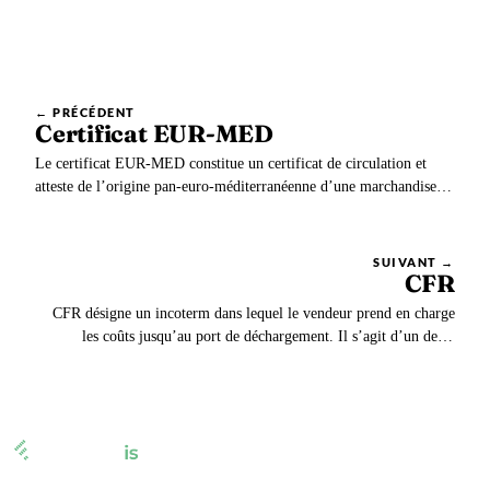
← PRÉCÉDENT
Certificat EUR-MED
Le certificat EUR-MED constitue un certificat de circulation et
atteste de l’origine pan-euro-méditerranéenne d’une marchandise. Il
permet de bénéficier de mesures douanières préférentielles à
l’importation dans certains pays. Le certificat DOF EUR-MED
remplace le certificat EUR-MED.
SUIVANT →
CFR
CFR désigne un incoterm dans lequel le vendeur prend en charge
les coûts jusqu’au port de déchargement. Il s’agit d’un des 4
incotermsspécifiques au transport maritime et fluvial. Le transfert
de propriété s’effectue lors du chargement sur le navire.