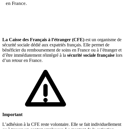
en France.
🇱🇺
Luxembourg
🇳🇱
Pays-Bas
🇳🇱
Pays-Bas
Voir tous les pays
Toutes les fiches pays
Amazon
La Caisse des Français à l’étranger (CFE)
est un organisme de
sécurité sociale dédié aux expatriés français. Elle permet de
bénéficier du remboursement de soins en France ou à l’étranger et
d’être immédiatement réintégré à la
sécurité sociale française
lors
d’un retour en France.
Important
L’adhésion à la CFE reste volontaire. Elle se fait individuellement