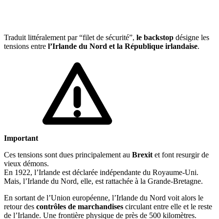
🇱🇺
Luxembourg
🇳🇱
Pays-Bas
🇳🇱
Pays-Bas
Traduit littéralement par “filet de sécurité”,
le backstop
désigne les
Voir tous les pays
tensions entre
l’Irlande du Nord et la République irlandaise
.
Toutes les fiches pays
Amazon
Important
Ces tensions sont dues principalement au
Brexit
et font resurgir de
vieux démons.
En 1922, l’Irlande est déclarée indépendante du Royaume-Uni.
Mais, l’Irlande du Nord, elle, est rattachée à la Grande-Bretagne.
En sortant de l’Union européenne, l’Irlande du Nord voit alors le
retour des
contrôles de marchandises
circulant entre elle et le reste
de l’Irlande. Une frontière physique de près de 500 kilomètres.