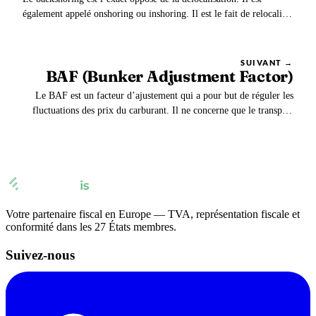
également appelé onshoring ou inshoring. Il est le fait de relocaliser
des productions, des usines, un commerce dans son pays d’origine.
SUIVANT →
BAF (Bunker Adjustment Factor)
Le BAF est un facteur d’ajustement qui a pour but de réguler les
fluctuations des prix du carburant. Il ne concerne que le transport
maritime et fait référence au carburant utilisé dans le transport des
marchandises. Le Bunker Adjustment Factor est une surtaxe.
Votre partenaire fiscal en Europe — TVA, représentation fiscale et
conformité dans les 27 États membres.
Suivez-nous