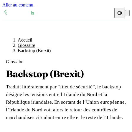
Aller au contenu
Accueil
Glossaire
Représentant fiscal
Fiches TVA
🇫🇷
Accueil
France
Glossaire
Backstop (Brexit)
Expert-comptable
🇫🇷
France
🇬🇧
Royaume-Uni
Glossaire
Ressources & Blog
Expert-comptable e-commerce
🇬🇧
Royaume-Uni
🇨🇭
Suisse
Backstop (Brexit)
Blog
Expert-comptable Amazon
🇨🇭
Suisse
🇧🇪
Belgique
Traduit littéralement par “filet de sécurité”, le backstop
Glossaire
🇧🇪
Belgique
🇩🇪
Allemagne
désigne les tensions entre l’Irlande du Nord et la
République irlandaise. En sortant de l’Union européenne,
🇩🇪
Allemagne
🇮🇹
Italie
Vérifier un n° TVA
l’Irlande du Nord voit alors le retour des contrôles de
🇮🇹
Italie
🇳🇴
Norvège
marchandises circulant entre elle et le reste de l’Irlande.
Calculateur de TVA
🇳🇴
Norvège
🇱🇺
Luxembourg
Simulateur n° TVA