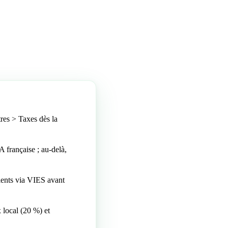
res > Taxes dès la
 française ; au-delà,
ients via VIES avant
 local (20 %) et