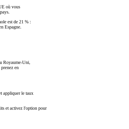
'UE où vous
 pays.
ole est de 21 % :
 en Espagne.
 au Royaume-Uni,
s prenez en
 appliquer le taux
s et activez l'option pour