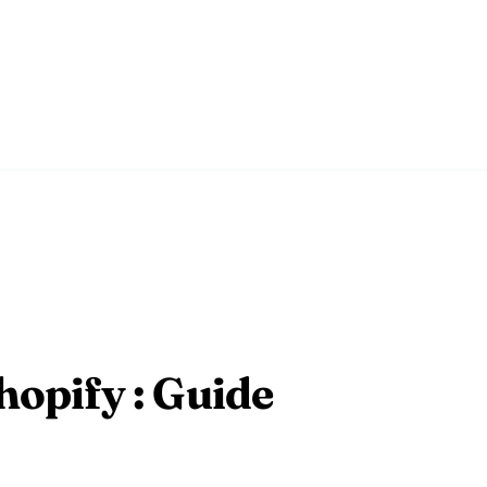
r tous les pays
les fiches pays
hopify : Guide