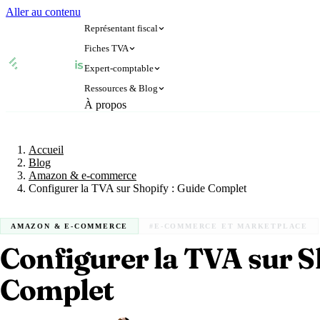
Aller au contenu
Représentant fiscal
Fiches TVA
Expert-comptable
🇫🇷
🇬🇧
France
Royaume-Uni
Ressources & Blog
🇫🇷
🇬🇧
À propos
France
Royaume-Uni
🇨🇭
🇧🇪
Suisse
Belgique
Accueil
Blog
Expert-comptable e-commerce
🇨🇭
🇧🇪
Suisse
Belgique
Amazon & e-commerce
🇩🇪
🇮🇹
Allemagne
Italie
Blog
Expert-comptable Amazon
Accueil
🇩🇪
🇮🇹
Allemagne
Italie
🇳🇴
🇱🇺
Norvège
Luxembourg
Blog
Glossaire
Amazon & e-commerce
🇳🇴
🇱🇺
Norvège
Luxembourg
🇳🇱
Pays-Bas
Configurer la TVA sur Shopify : Guide Complet
🇳🇱
Pays-Bas
Voi
Vérifier un n° TVA
Toutes 
AMAZON & E-COMMERCE
#E-COMMERCE ET MARKETPLACE
Amazon
Calculateur de TVA
Configurer la TVA sur S
Simulateur n° TVA
Complet