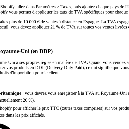
 Shopify, allez dans Paramètres > Taxes, puis ajoutez chaque pays de l
pify vous permet d'appliquer les taux de TVA spécifiques pour chaque
faites plus de 10 000 € de ventes à distance en Espagne. La TVA espagn
seuil, vous devez appliquer 21 % de TVA sur toutes vos ventes livrées
 Royaume-Uni (en DDP)
aume-Uni a ses propres règles en matière de TVA. Quand vous vendez
vrer vos produits en DDP (Delivery Duty Paid), ce qui signifie que vou
droits d'importation pour le client.
britannique
: vous devrez vous enregistrer à la TVA au Royaume-Uni et
actuellement 20 %).
opify pour afficher le prix TTC (toutes taxes comprises) sur vos produit
xes dans les prix affichés.