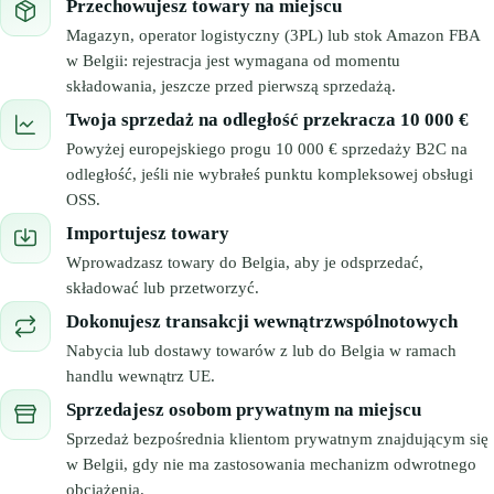
Przechowujesz towary na miejscu
Magazyn, operator logistyczny (3PL) lub stok Amazon FBA
🇬🇧
Wielka Brytania
🇮🇹
Włochy
w Belgii: rejestracja jest wymagana od momentu
składowania, jeszcze przed pierwszą sprzedażą.
🇮🇹
Włochy
Przedstawiciel podatkowy Amazon z Eurofiscalis
Twoja sprzedaż na odległość przekracza 10 000 €
Powyżej europejskiego progu 10 000 € sprzedaży B2C na
odległość, jeśli nie wybrałeś punktu kompleksowej obsługi
OSS.
Importujesz towary
Wprowadzasz towary do Belgia, aby je odsprzedać,
składować lub przetworzyć.
Dokonujesz transakcji wewnątrzwspólnotowych
Nabycia lub dostawy towarów z lub do Belgia w ramach
handlu wewnątrz UE.
Sprzedajesz osobom prywatnym na miejscu
Sprzedaż bezpośrednia klientom prywatnym znajdującym się
w Belgii, gdy nie ma zastosowania mechanizm odwrotnego
obciążenia.