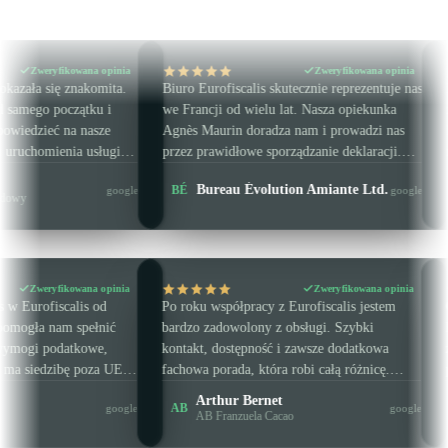
opinia
Zweryfikowana opinia
mita.
Biuro Eurofiscalis skutecznie reprezentuje nas
Biuro, które nas s
 i
we Francji od wielu lat. Nasza opiekunka
zakresie VAT Ama
ze
Agnès Maurin doradza nam i prowadzi nas
Naprawdę świetny 
ugi
przez prawidłowe sporządzanie deklaracji.
naszymi deklaracj
e i
Gorąco polecamy to biuro księgowe.
CZ / IE / PL / SE
Laetitia Gu
Bureau Évolution Amiante Ltd.
BÉ
LG
google
google
rawne i
VAT Amazon w
Zweryfikowana opinia
Zweryfikowan
cuję z Agnès w Eurofiscalis od
Po roku współpracy z Eurofiscalis je
oku i bardzo pomogła nam spełnić
bardzo zadowolony z obsługi. Szybki
otrzeby oraz wymogi podatkowe,
kontakt, dostępność i zawsze dodatk
 nasza firma ma siedzibę poza UE.
fachowa porada, która robi całą różni
ziała terminowo i profesjonalnie,
Konkretnie i jasno — krótko mówiąc
hn Keaney
Arthur Bernet
AB
google
serdecznie polecam zarówno ją, jak i
jesteśmy świetnie prowadzeni i dorad
rma spoza UE
AB Franzuela Cacao
fiscalis.
Żadnej straty czasu, a skuteczność