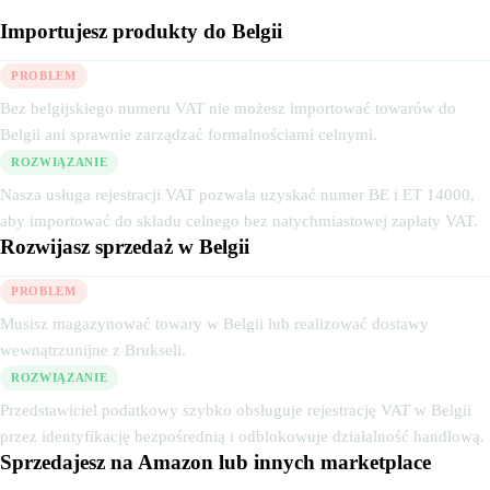
Importujesz produkty do Belgii
PROBLEM
Bez belgijskiego numeru VAT nie możesz importować towarów do
Belgii ani sprawnie zarządzać formalnościami celnymi.
ROZWIĄZANIE
Nasza usługa rejestracji VAT pozwala uzyskać numer BE i ET 14000,
aby importować do składu celnego bez natychmiastowej zapłaty VAT.
Rozwijasz sprzedaż w Belgii
PROBLEM
Musisz magazynować towary w Belgii lub realizować dostawy
wewnątrzunijne z Brukseli.
ROZWIĄZANIE
Przedstawiciel podatkowy szybko obsługuje rejestrację VAT w Belgii
przez identyfikację bezpośrednią i odblokowuje działalność handlową.
Sprzedajesz na Amazon lub innych marketplace