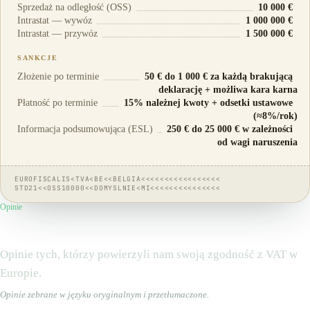
Sprzedaż na odległość (OSS)
10 000 €
Intrastat — wywóz
1 000 000 €
Intrastat — przywóz
1 500 000 €
SANKCJE
Złożenie po terminie
50 € do 1 000 € za każdą brakującą
deklarację + możliwa kara karna
Płatność po terminie
15% należnej kwoty + odsetki ustawowe
(≈8%/rok)
Informacja podsumowująca (ESL)
250 € do 25 000 € w zależności
od wagi naruszenia
EUROFISCALIS<TVA<BE<<BELGIA<<<<<<<<<<<<<<<<<
STD21<<OSS10000<<DOMYSLNIE<MI<<<<<<<<<<<<<<<
Opinie
Obdarzają nas
zaufaniem
Opinie tych, którzy powierzyli nam swoją zgodność z VAT w
Europie.
Opinie zebrane w języku oryginalnym i przetłumaczone.