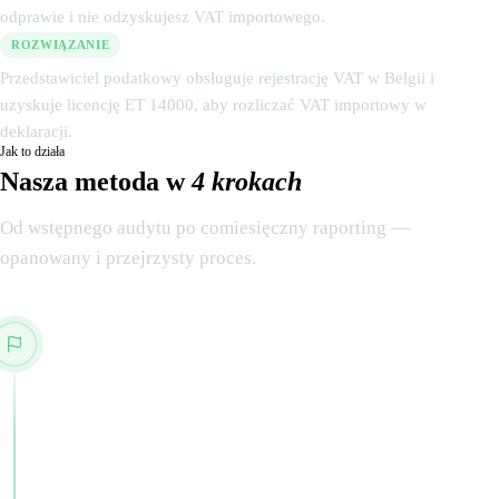
odprawie i nie odzyskujesz VAT importowego.
ROZWIĄZANIE
Przedstawiciel podatkowy obsługuje rejestrację VAT w Belgii i
uzyskuje licencję ET 14000, aby rozliczać VAT importowy w
deklaracji.
Jak to działa
Nasza metoda w
4 krokach
Od wstępnego audytu po comiesięczny raporting —
opanowany i przejrzysty proces.