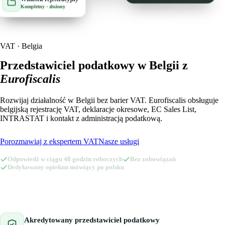
Kompletny · złożony
🇪🇪
Estonia
🇫🇮
Finlandia
🇫🇮
Finlandia
🇫🇷
Francja
VAT · Belgia
🇫🇷
Francja
🇪🇱
Grecja
Przedstawiciel podatkowy w Belgii z
Eurofiscalis
🇪🇱
Grecja
🇪🇸
Hiszpania
Rozwijaj działalność w Belgii bez barier VAT. Eurofiscalis obsługuje
🇪🇸
Hiszpania
🇳🇱
Holandia
belgijską rejestrację VAT, deklaracje okresowe, EC Sales List,
INTRASTAT i kontakt z administracją podatkową.
🇳🇱
Holandia
🇮🇪
Irlandia
Porozmawiaj z ekspertem VAT
Nasze usługi
🇮🇪
Irlandia
🇱🇹
Litwa
Odpowiedź w ciągu 48 godzin roboczych
Bez zobowiązań
🇱🇹
Litwa
🇱🇺
Dedykowany opiekun mówiący po polsku
Luksemburg
🇱🇺
Luksemburg
🇱🇻
Łotwa
🇱🇻
Łotwa
🇲🇹
Malta
Akredytowany przedstawiciel podatkowy