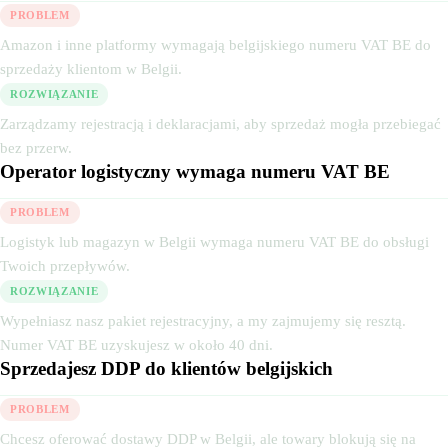
PROBLEM
Amazon i inne platformy wymagają belgijskiego numeru VAT BE do
sprzedaży klientom w Belgii.
ROZWIĄZANIE
Zarządzamy rejestracją i deklaracjami, aby sprzedaż mogła przebiegać
bez przerw.
Operator logistyczny wymaga numeru VAT BE
PROBLEM
Logistyk lub magazyn w Belgii wymaga numeru VAT BE do obsługi
Twoich przepływów.
ROZWIĄZANIE
Wypełniasz nasz pakiet rejestracyjny, a my zajmujemy się resztą.
Numer VAT BE uzyskujesz w około 40 dni.
Sprzedajesz DDP do klientów belgijskich
PROBLEM
Chcesz oferować dostawy DDP w Belgii, ale towary blokują się na