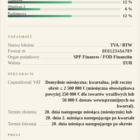
12 %
Obniżona 2
6 %
Parkingowa
12 %
TOŻSAMOŚĆ
Nazwa lokalna
TVA / BTW
BE0123456789
Format nr
Organ podatkowy
SPF Finances / FOD Financiën
Waluta
EUR
DEKLARACJE
Częstotliwość VAT
Domyślnie miesięczna; kwartalna, jeśli roczny
obrót ≤ 2 500 000 € (miesięczna obowiązkowa
powyżej 250 000 € dla towarów wrażliwych lub
50 000 € dostaw wewnątrzunijnych na
kwartał).
Termin złożenia
20. dnia następnego miesiąca (miesięcznie) lub
20. dnia 2. miesiąca następującego po kwartale
Termin Intrastat
20. dnia miesiąca następującego po okresie
PROGI