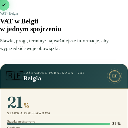
VAT · Belgia
VAT w Belgii
w jednym spojrzeniu
Stawki, progi, terminy: najważniejsze informacje, aby
wyprzedzić swoje obowiązki.
TOŻSAMOŚĆ PODATKOWA · VAT
🇧🇪
EF
Belgia
21
%
STAWKA PODSTAWOWA
Stawka podstawowa
21 %
Obniżona