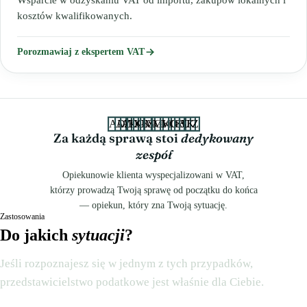
Wsparcie w odzyskaniu VAT od importu, zakupów lokalnych i
kosztów kwalifikowanych.
Porozmawiaj z ekspertem VAT
AD
AZ
AD
KC
KK
ŁS
MG
MK
MG
OB
SU
SK
TZ
Za każdą sprawą stoi
dedykowany
zespół
Opiekunowie klienta wyspecjalizowani w VAT,
którzy prowadzą Twoją sprawę od początku do końca
— opiekun, który zna Twoją sytuację.
Zastosowania
Do jakich
sytuacji
?
Jeśli rozpoznajesz się w jednym z tych przypadków,
przedstawicielstwo podatkowe jest właśnie dla Ciebie.