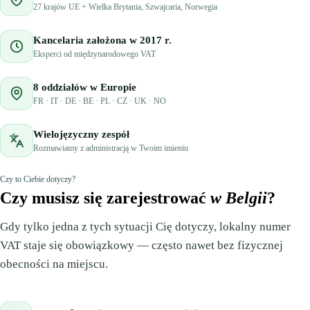
27 krajów UE + Wielka Brytania, Szwajcaria, Norwegia
🇲🇹
Malta
🇩🇪
Niemcy
🇩🇪
Niemcy
🇳🇴
Norwegia
Kancelaria założona w 2017 r.
Eksperci od międzynarodowego VAT
🇳🇴
Norwegia
🇵🇱
Polska
8 oddziałów w Europie
🇵🇱
Polska
🇵🇹
Portugalia
FR · IT · DE · BE · PL · CZ · UK · NO
🇵🇹
Portugalia
🇷🇴
Rumunia
Wielojęzyczny zespół
Rozmawiamy z administracją w Twoim imieniu
🇷🇴
Rumunia
🇸🇰
Słowacja
Czy to Ciebie dotyczy?
🇸🇰
Słowacja
🇸🇮
Słowenia
Czy musisz się zarejestrować
w Belgii
?
🇸🇮
Słowenia
🇨🇭
Szwajcaria
Gdy tylko jedna z tych sytuacji Cię dotyczy, lokalny numer
VAT staje się obowiązkowy — często nawet bez fizycznej
🇨🇭
Szwajcaria
🇸🇪
Szwecja
obecności na miejscu.
🇸🇪
Szwecja
🇭🇺
Węgry
🇭🇺
Węgry
🇬🇧
Wielka Brytania