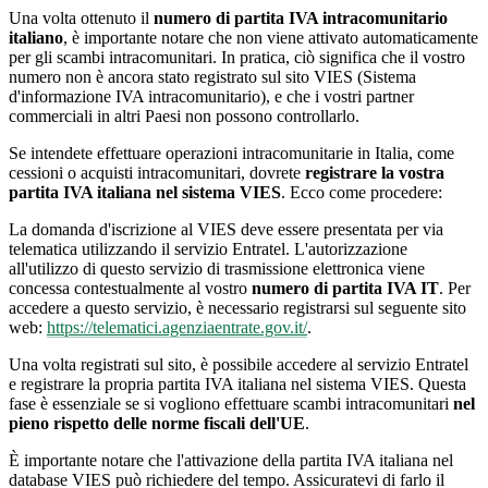
Una volta ottenuto il
numero di partita IVA intracomunitario
italiano
, è importante notare che non viene attivato automaticamente
per gli scambi intracomunitari. In pratica, ciò significa che il vostro
numero non è ancora stato registrato sul sito VIES (Sistema
d'informazione IVA intracomunitario), e che i vostri partner
commerciali in altri Paesi non possono controllarlo.
Se intendete effettuare operazioni intracomunitarie in Italia, come
cessioni o acquisti intracomunitari, dovrete
registrare la vostra
partita IVA italiana nel sistema VIES
. Ecco come procedere:
La domanda d'iscrizione al VIES deve essere presentata per via
telematica utilizzando il servizio Entratel. L'autorizzazione
all'utilizzo di questo servizio di trasmissione elettronica viene
concessa contestualmente al vostro
numero di partita IVA IT
. Per
accedere a questo servizio, è necessario registrarsi sul seguente sito
web:
https://telematici.agenziaentrate.gov.it/
.
Una volta registrati sul sito, è possibile accedere al servizio Entratel
e registrare la propria partita IVA italiana nel sistema VIES. Questa
fase è essenziale se si vogliono effettuare scambi intracomunitari
nel
pieno rispetto delle norme fiscali dell'UE
.
È importante notare che l'attivazione della partita IVA italiana nel
database VIES può richiedere del tempo. Assicuratevi di farlo il