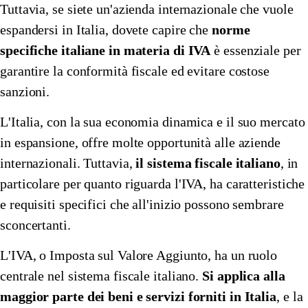
Tuttavia, se siete un'azienda internazionale che vuole
🇱🇺
Lussemburgo
🇳🇴
Norvegia
espandersi in Italia, dovete capire che
norme
specifiche italiane in materia di IVA
è essenziale per
🇳🇴
Norvegia
🇳🇱
Paesi Bassi
garantire la conformità fiscale ed evitare costose
🇳🇱
Paesi Bassi
🇵🇱
Polonia
sanzioni.
🇵🇱
Polonia
🇬🇧
Regno Unito
L'Italia, con la sua economia dinamica e il suo mercato
🇬🇧
Regno Unito
🇨🇿
in espansione, offre molte opportunità alle aziende
Repubblica Ceca
internazionali. Tuttavia,
il sistema fiscale italiano
, in
🇨🇿
Repubblica Ceca
🇪🇸
Spagna
particolare per quanto riguarda l'IVA, ha caratteristiche
🇪🇸
Spagna
🇸🇪
Svezia
e requisiti specifici che all'inizio possono sembrare
sconcertanti.
🇸🇪
Svezia
🇨🇭
Svizzera
L'IVA, o Imposta sul Valore Aggiunto, ha un ruolo
🇨🇭
Svizzera
Rappresentante fiscale Amazon con Eurofiscalis
centrale nel sistema fiscale italiano.
Si applica alla
maggior parte dei beni e servizi forniti in Italia
, e la