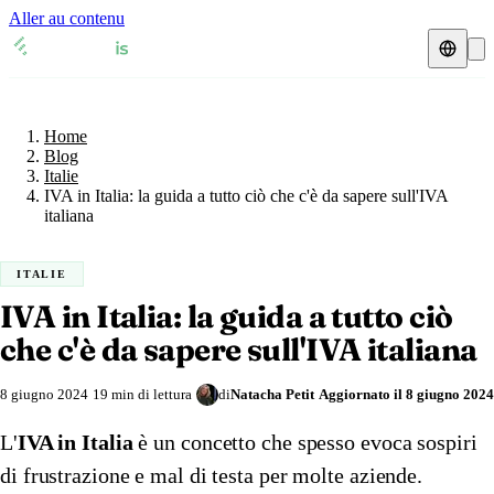
Aller au contenu
Home
Blog
Rappresentante fiscale
Italie
Home
Schede IVA
🇦🇹
Austria
Blog
Italie
Risorse & Blog
🇦🇹
IVA in Italia: la guida a tutto ciò che c'è da sapere sull'IVA
Austria
🇧🇪
Belgio
italiana
Blog
🇧🇪
Belgio
🇩🇰
Danimarca
ITALIE
🇩🇰
Danimarca
🇫🇷
Francia
Verifica Partita IVA
IVA in Italia: la guida a tutto ciò
🇫🇷
Francia
🇩🇪
che c'è da sapere sull'IVA italiana
Germania
Calcolatore IVA
🇩🇪
Germania
🇮🇪
Irlanda
8 giugno 2024
19 min di lettura
di
Natacha Petit
Aggiornato il
8 giugno 2024
🇮🇪
Irlanda
🇮🇹
Italia
L'
IVA in Italia
è un concetto che spesso evoca sospiri
di frustrazione e mal di testa per molte aziende.
🇮🇹
Italia
🇱🇺
Lussemburgo