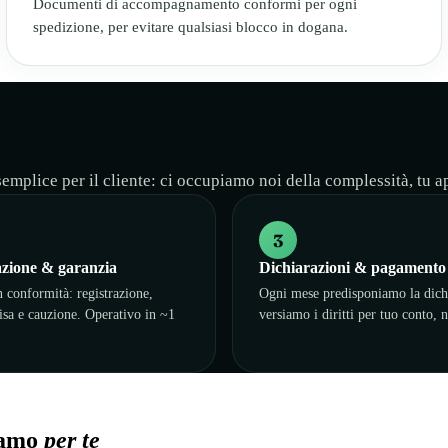
Documenti di accompagnamento conformi per ogni
spedizione, per evitare qualsiasi blocco in dogana.
emplice per il cliente: ci occupiamo noi della complessità, tu a
3
zione & garanzia
Dichiarazioni & pagamento
 conformità: registrazione,
Ogni mese predisponiamo la dich
isa e cauzione. Operativo in ~1
versiamo i diritti per tuo conto, n
iamo
per te