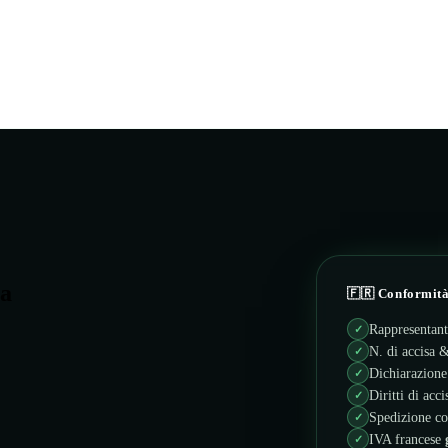
ia
🇫🇷 Conformità
Rappresentant
✓
N. di accisa
✓
Dichiarazion
✓
Diritti di acc
✓
Spedizione 
✓
IVA francese
✓