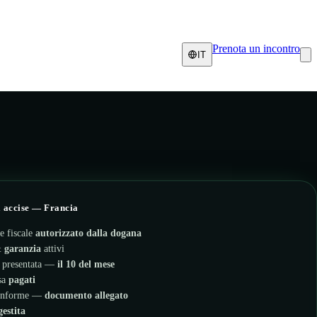
Prenota un incontro
IT
 accise — Francia
e fiscale
autorizzato dalla dogana
 &
garanzia
attivi
e presentata —
il 10 del mese
isa
pagati
conforme —
documento allegato
gestita