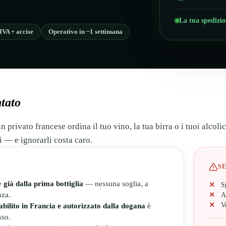
La tua spedizi
IVA + accise
Operativo in ~1 settimana
tato
privato francese ordina il tuo vino, la tua birra o i tuoi alcolic
i — e ignorarli costa caro.
S
te
già dalla prima bottiglia
— nessuna soglia, a
S
nza.
A
V
tabilito in Francia e autorizzato dalla dogana
è
sso.