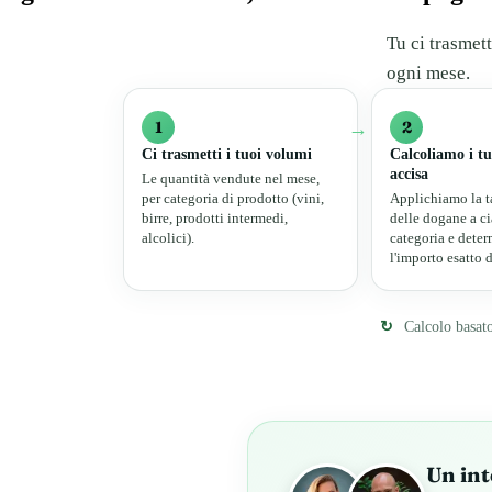
Tu ci trasmett
ogni mese.
1
→
2
Ci trasmetti i tuoi volumi
Calcoliamo i tuo
accisa
Le quantità vendute nel mese,
per categoria di prodotto (vini,
Applichiamo la ta
birre, prodotti intermedi,
delle dogane a c
alcolici).
categoria e dete
l'importo esatto 
↻
Calcolo basat
Un int