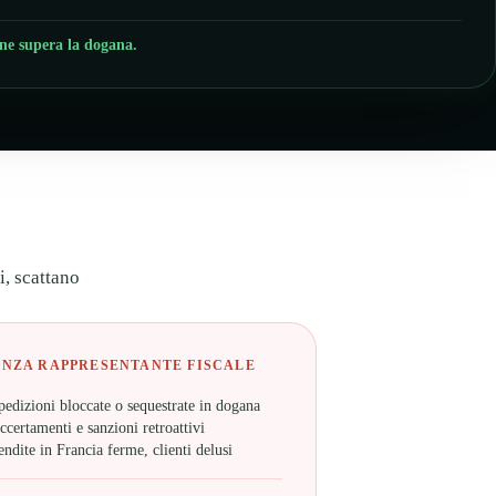
one supera la dogana.
i, scattano
ENZA RAPPRESENTANTE FISCALE
pedizioni bloccate o sequestrate in dogana
ccertamenti e sanzioni retroattivi
endite in Francia ferme, clienti delusi