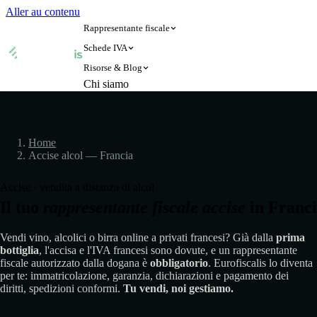
Aller au contenu
Rappresentante fiscale
Schede IVA
Risorse & Blog
🇦🇹
🇧🇪
Chi siamo
Austria
Belgio
🇦🇹
🇧🇪
Austria
Belgio
🇩🇰
🇫🇷
Danimarca
Francia
Blog
🇩🇰
🇫🇷
Danimarca
Francia
🇩🇪
🇮🇪
Germania
Irlanda
Home
🇩🇪
🇮🇪
Germania
Irlanda
Accise alcol — Francia
🇮🇹
🇱🇺
Italia
Lussemburgo
Verifica Partita IVA
🇮🇹
🇱🇺
Italia
Lussemburgo
🇳🇴
🇳🇱
Norvegia
Paesi Bassi
Accise · vendita a distanza di alcol
Calcolatore IVA
🇳🇴
🇳🇱
Norvegia
Paesi Bassi
🇵🇱
🇬🇧
Il tuo
rappresentante fiscale accise
Polonia
in Franc
Regno Unito
🇵🇱
🇬🇧
Polonia
Regno Unito
🇨🇿
🇪🇸
Repubblica Ceca
Spagna
Vendi vino, alcolici o birra online a privati francesi? Già dalla
prima
🇨🇿
🇪🇸
Repubblica Ceca
Spagna
bottiglia
, l'accisa e l'IVA francesi sono dovute, e un rappresentante
🇸🇪
🇨🇭
Svezia
Svizzera
fiscale autorizzato dalla dogana è
obbligatorio
. Eurofiscalis lo diventa
🇸🇪
🇨🇭
Svezia
Svizzera
per te: immatricolazione, garanzia, dichiarazioni e pagamento dei
Rappresentante fiscale Amazon con Eurofiscalis
diritti, spedizioni conformi.
Tu vendi, noi gestiamo.