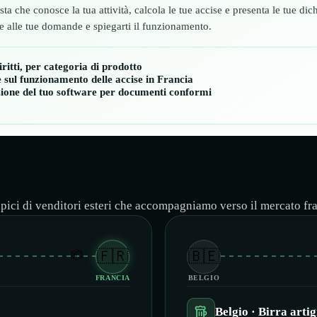
sta che conosce la tua attività, calcola le tue accise e presenta le tue d
e alle tue domande e spiegarti il funzionamento.
iritti, per categoria di prodotto
 sul funzionamento delle accise in Francia
zione del tuo software per documenti conformi
pici di venditori esteri che accompagniamo verso il mercato fr
🇫🇷
🇧🇪
📦
FRANCIA
BELGIO
Belgio · Birra arti