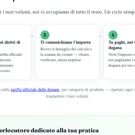
i i tuoi volumi, noi ci occupiamo di tutto il resto. Un ciclo semp
→
3
→
4
i diritti di
Ti comunichiamo l'importo
Tu paghi, noi 
dogana
Ricevi il dettaglio del calcolo e
riffa ufficiale
la somma da versare — chiaro,
Versi l'importo 
iascuna
verificato, senza sorprese.
noi paghiamo i di
rminiamo
dogana per tuo 
dovuto.
o sulla
tariffa ufficiale delle dogane
, per categoria di prodotto — ripetuto ogni 
trasmettere i tuoi volumi.
erlocutore dedicato alla tua pratica