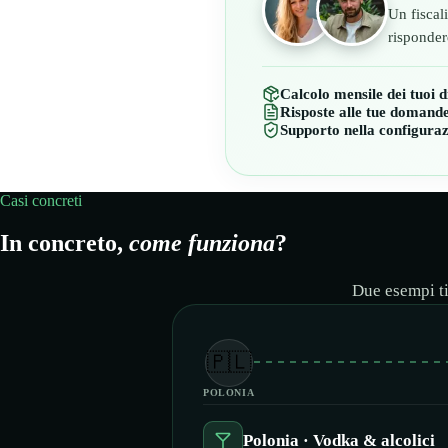
Un fiscali
risponder
Calcolo mensile dei tuoi d
Risposte alle tue domande
Supporto nella configura
Casi concreti
In concreto,
come funziona
?
Due esempi ti
🇵🇱
📦
POLONIA
Polonia · Vodka & alcolici