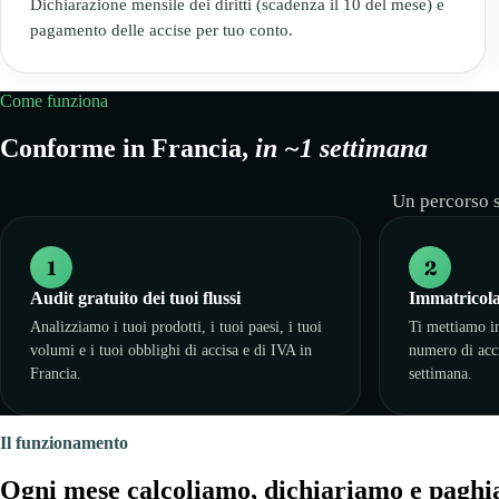
Dichiarazione mensile dei diritti (scadenza il 10 del mese) e
pagamento delle accise per tuo conto.
Come funziona
Conforme in Francia,
in ~1 settimana
Un percorso s
1
2
Audit gratuito dei tuoi flussi
Immatricola
Analizziamo i tuoi prodotti, i tuoi paesi, i tuoi
Ti mettiamo in
volumi e i tuoi obblighi di accisa e di IVA in
numero di acc
Francia.
settimana.
Il funzionamento
Ogni mese calcoliamo, dichiariamo e pagh