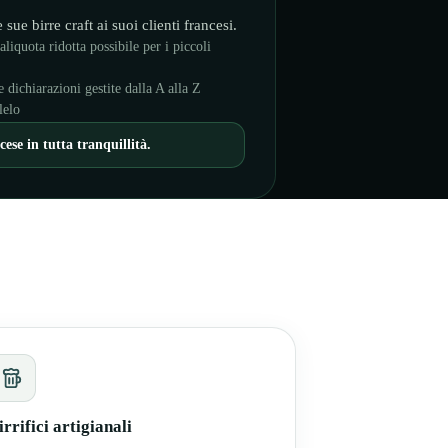
 sue birre craft ai suoi clienti francesi.
aliquota ridotta possibile per i piccoli
 dichiarazioni gestite dalla A alla Z
lelo
ese in tutta tranquillità.
irrifici artigianali