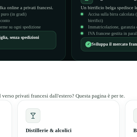
ka online a privati francesi.
Un birrificio belga spedisce le
l puro (in gradi)
Accisa sulla birra calcolata (
 conto
birrifici)
rme su ogni spedizione
Immatricolazione, garanzia e
IVA francese gestita in paral
glia, senza spedizioni
Sviluppa il mercato franc
✓
 verso privati francesi dall'estero? Questa pagina è per te.
Distillerie & alcolici
B