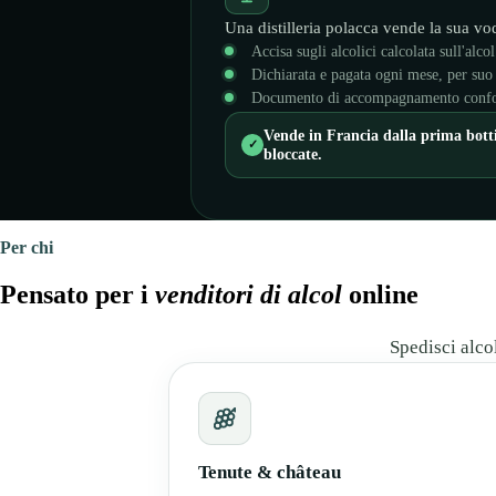
Una distilleria polacca vende la sua vod
Accisa sugli alcolici calcolata sull'alco
Dichiarata e pagata ogni mese, per suo
Documento di accompagnamento confo
Vende in Francia dalla prima botti
✓
bloccate.
Per chi
Pensato per i
venditori di alcol
online
Spedisci alcol
Tenute & château