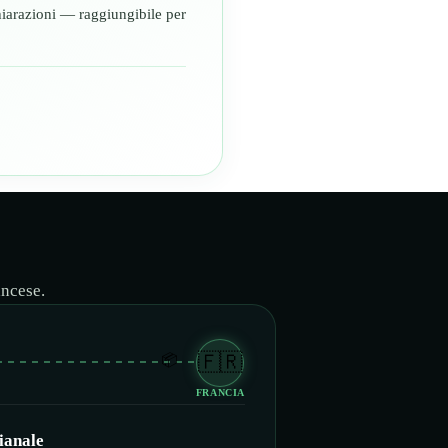
ichiarazioni — raggiungibile per
ancese.
🇫🇷
FRANCIA
gianale