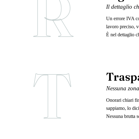
R
Il dettaglio c
Un errore IVA co
lavoro preciso, v
È nel dettaglio c
T
Trasp
Nessuna zona 
Onorari chiari f
sappiamo, lo dic
Nessuna brutta so