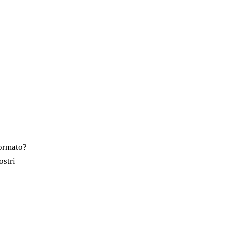
.
normato?
ostri