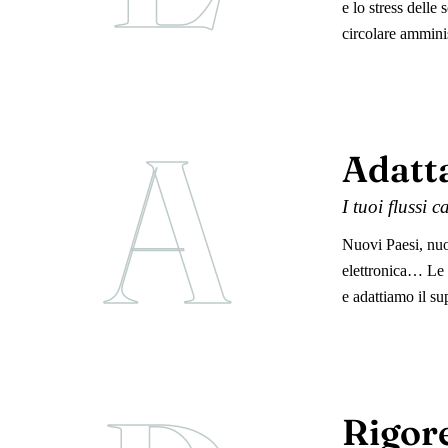
e lo stress dell
circolare amminis
A
Adatta
I tuoi flussi 
Nuovi Paesi, nuo
elettronica… Le 
e adattiamo il su
Rigor