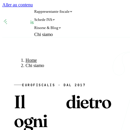
Aller au contenu
Rappresentante fiscale
Schede IVA
Risorse & Blog
🇦🇹
🇧🇪
Chi siamo
Austria
Belgio
🇦🇹
🇧🇪
Austria
Belgio
🇩🇰
🇫🇷
Danimarca
Francia
Blog
🇩🇰
🇫🇷
Danimarca
Francia
🇩🇪
🇮🇪
Germania
Irlanda
Home
🇩🇪
🇮🇪
Germania
Irlanda
🇮🇹
🇱🇺
Italia
Lussemburgo
Chi siamo
Verifica Partita IVA
🇮🇹
🇱🇺
Italia
Lussemburgo
🇳🇴
🇳🇱
Norvegia
Paesi Bassi
Calcolatore IVA
🇳🇴
🇳🇱
Norvegia
Paesi Bassi
🇵🇱
🇬🇧
Polonia
Regno Unito
EUROFISCALIS · DAL 2017
🇵🇱
🇬🇧
Polonia
Regno Unito
Il
team
dietro
🇨🇿
🇪🇸
Repubblica Ceca
Spagna
🇨🇿
🇪🇸
Repubblica Ceca
Spagna
🇸🇪
🇨🇭
Svezia
Svizzera
🇸🇪
🇨🇭
Svezia
Svizzera
ogni
Rappresentante fiscale Amazon con Eurofiscalis