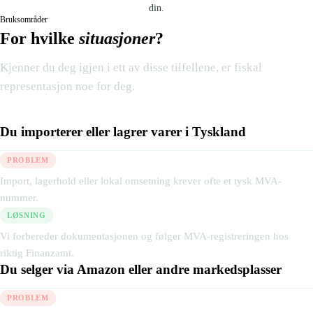
din.
Bruksområder
For hvilke
situasjoner
?
Kjenner du deg igjen i ett av disse tilfellene, er fiskal
representasjon noe for deg.
Du importerer eller lagrer varer i Tyskland
PROBLEM
Import, lagerhold eller lokal omsetning krever ofte et tysk MVA-
nummer.
LØSNING
Vi forbereder dokumentasjonen og følger MVA-registreringen hos
riktig Finanzamt.
Du selger via Amazon eller andre markedsplasser
PROBLEM