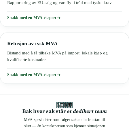
Rapportering av EU-salg og vareflyt i tråd med tyske krav.
Snakk med en MVA-ekspert
Refusjon av tysk MVA
Bistand med å få tilbake MVA på import, lokale kjøp og
kvalifiserte kostnader.
Snakk med en MVA-ekspert
LE
AL
BA
HB
SE
SJ
Bak hver sak står
et dedikert team
MVA-spesialister som følger saken din fra start til
slutt — én kontaktperson som kjenner situasjonen