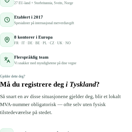
27 EU-land + Storbritannia, Sveits, Norge
🇩🇪
Tyskland
🇦🇹
Østerrike
Etablert i 2017
Spesialister på internasjonal merverdiavgift
8 kontorer i Europa
FR · IT · DE · BE · PL · CZ · UK · NO
Flerspråklig team
Vi snakker med myndighetene på dine vegne
Gjelder dette deg?
Må du registrere deg
i Tyskland
?
Så snart en av disse situasjonene gjelder deg, blir et lokalt
MVA-nummer obligatorisk — ofte selv uten fysisk
tilstedeværelse på stedet.