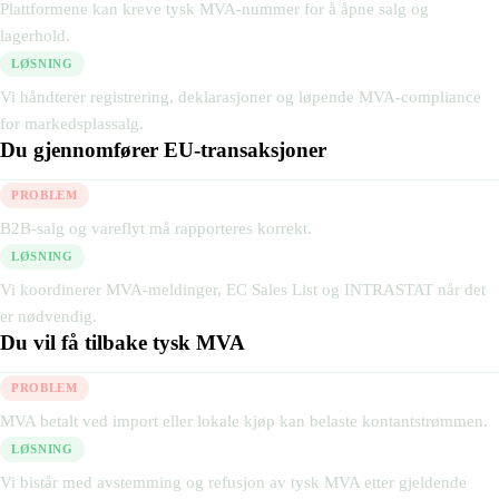
Plattformene kan kreve tysk MVA-nummer for å åpne salg og
lagerhold.
LØSNING
Vi håndterer registrering, deklarasjoner og løpende MVA-compliance
for markedsplassalg.
Du gjennomfører EU-transaksjoner
PROBLEM
B2B-salg og vareflyt må rapporteres korrekt.
LØSNING
Vi koordinerer MVA-meldinger, EC Sales List og INTRASTAT når det
er nødvendig.
Du vil få tilbake tysk MVA
PROBLEM
MVA betalt ved import eller lokale kjøp kan belaste kontantstrømmen.
LØSNING
Vi bistår med avstemming og refusjon av tysk MVA etter gjeldende