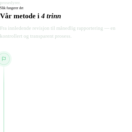
prosedyrer.
Slik fungerer det
Vår metode i
4 trinn
Fra innledende revisjon til månedlig rapportering — en
kontrollert og transparent prosess.