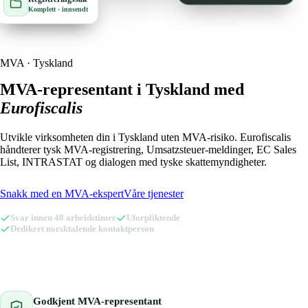
Komplett · innsendt
🇱🇺
Luxembourg
🇵🇱
Polen
🇳🇱
Nederland
🇪🇸
Spania
MVA · Tyskland
🇳🇴
Norge
🇬🇧
Storbritannia
MVA-representant i Tyskland med
Eurofiscalis
🇵🇱
Polen
🇨🇭
Sveits
Utvikle virksomheten din i Tyskland uten MVA-risiko. Eurofiscalis
🇸🇰
Slovakia
🇸🇪
Sverige
håndterer tysk MVA-registrering, Umsatzsteuer-meldinger, EC Sales
List, INTRASTAT og dialogen med tyske skattemyndigheter.
🇪🇸
Spania
🇨🇿
Tsjekkia
Snakk med en MVA-ekspert
Våre tjenester
🇬🇧
Storbritannia
🇩🇪
Tyskland
Svar innen 48 arbeidstimer
Uforpliktende
🇨🇭
Sveits
🇦🇹
Dedikert norsktalende kontaktperson
Østerrike
🇸🇪
Sverige
MVA-representant for Amazon med Eurofiscalis
🇨🇿
Tsjekkia
Godkjent MVA-representant