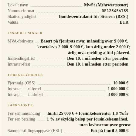
Lokalt navn
MwSt (Mehrwertsteuer)
DE123456789
Nummerformat
Skattemyndighet
Bundeszentralamt für Steuern (BZSt)
Valuta
EUR
INNBERETNINGER
MVA-frekvens
Basert på fjorårets mva: månedlig over 9 000 €,
kvartalsvis 2 000–9 000 €, kun årlig under 2 000 €;
årlig mva-melding alltid påkrevd.
Innsendingsfrist
Den 10. i måneden etter perioden
Intrastat-frist
Den 10. i måneden etter perioden
TERSKELVERDIER
Fjernsalg (OSS)
10 000 €
Intrastat — utførsel
1 000 000 €
Intrastat — innførsel
3 000 000 €
SANKSJONER
For sen innsending
Inntil 25 000 € + forsinkelsesrenter 1,8 %/år
For sen betaling
1 % av skyldig beløp per forsinkelsesmåned,
uten lovbestemt øvre grense
Sammenstillingsoppgave (ESL)
Bot på inntil 5 000 €