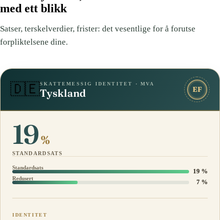
med ett blikk
Satser, terskelverdier, frister: det vesentlige for å forutse
forpliktelsene dine.
SKATTEMESSIG IDENTITET · MVA
🇩🇪
EF
Tyskland
19
%
STANDARDSATS
Standardsats
19 %
Redusert
7 %
IDENTITET