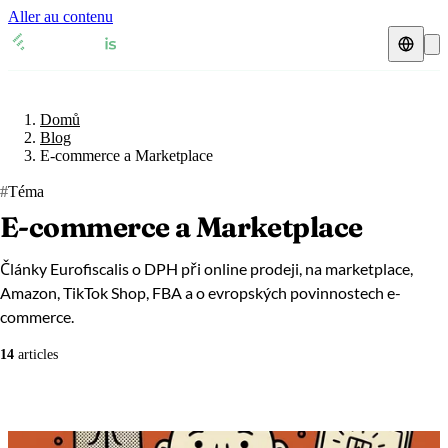
Aller au contenu
Daňový zástupce
Domů
Přehledy DPH
🇧🇪
Belgie
Blog
E-commerce a Marketplace
Zdroje a blog
🇧🇪
Belgie
🇧🇬
Bulharsko
#
Téma
E-commerce a Marketplace
Blog
🇧🇬
Bulharsko
🇨🇿
Česká republika
Glosář
🇨🇿
Česká republika
🇩🇰
Dánsko
Články Eurofiscalis o DPH při online prodeji, na marketplace,
Amazon, TikTok Shop, FBA a o evropských povinnostech e-
🇩🇰
Dánsko
🇪🇪
Estonsko
Ověření DIČ
commerce.
🇪🇪
Estonsko
🇫🇮
Finsko
14
articles
Kalkulačka DPH
🇫🇮
Finsko
🇫🇷
Francie
🇫🇷
Francie
🇭🇷
Chorvatsko