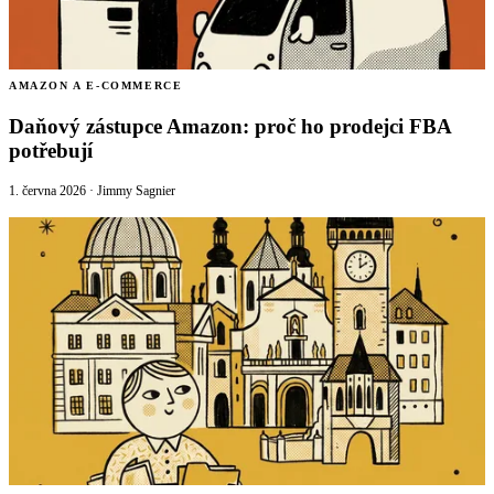
🇸🇪
Švédsko
Daňový zástupce pro Amazon s Eurofiscalis
🇨🇭
AMAZON A E-COMMERCE
Švýcarsko
Daňový zástupce Amazon: proč ho prodejci FBA
potřebují
1. června 2026
·
Jimmy Sagnier