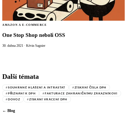
AMAZON A E-COMMERCE
One Stop Shop neboli OSS
30. dubna 2021
·
Kévin Sagnier
Další témata
#
SOUHRNNÉ HLÁŠENÍ A INTRASTAT
#
ZÍSKÁNÍ ČÍSLA DPH
#
PŘIZNÁNÍ K DPH
#
FAKTURACE ZAHRANIČNÍMU ZÁKAZNÍKOVI
#
DOVOZ
#
ZÍSKÁNÍ VRÁCENÍ DPH
← Blog