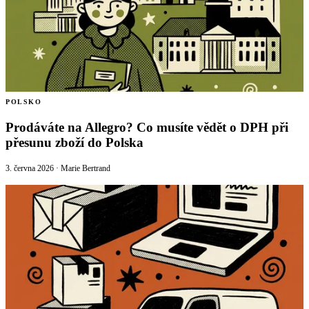
🇳🇱
Nizozemsko
🇳🇴
Norsko
🇳🇴
Norsko
🇵🇱
Polsko
🇵🇱
Polsko
🇵🇹
Portugalsko
🇵🇹
Portugalsko
🇦🇹
Rakousko
POLSKO
Prodáváte na Allegro? Co musíte vědět o DPH při
🇦🇹
Rakousko
🇷🇴
Rumunsko
přesunu zboží do Polska
🇷🇴
Rumunsko
🇪🇱
Řecko
3. června 2026
·
Marie Bertrand
🇪🇱
Řecko
🇸🇮
Slovinsko
🇸🇰
Slovensko
🇬🇧
Spojené království
🇸🇮
Slovinsko
🇪🇸
Španělsko
🇬🇧
Spojené království
🇸🇪
Švédsko
🇪🇸
Španělsko
🇨🇭
Švýcarsko