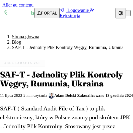
Aller au contenu
Logowanie
PORTAL
Rejestracja
Strona główna
Blog
Przedstawiciel podatkowy
Strona główna
Przewodniki VAT
🇦🇹
Austria
Blog
SAF-T - Jednolity Plik Kontroly Węgry, Rumunia, Ukraina
Zasoby i blog
🇦🇹
Austria
🇧🇪
Belgia
#DEKLARACJA VAT
Blog
🇧🇪
Belgia
🇧🇬
Bułgaria
SAF-T - Jednolity Plik Kontroly
🇧🇬
Bułgaria
🇭🇷
Chorwacja
Weryfikacja numeru VAT
Węgry, Rumunia, Ukraina
🇭🇷
Chorwacja
🇨🇾
Cypr
Kalkulator VAT
11 lipca 2022
2 min czytania
Adam Dolski
Zaktualizowano
13 grudnia 2024
🇨🇾
Cypr
🇨🇿
Czechy
SAF-T ( Standard Audit File of Tax ) to plik
🇨🇿
elektroniczny, który w Polsce znamy pod skrótem JPK
Czechy
🇩🇰
Dania
- Jednolity Plik Kontrolny. Stosowany jest przez
🇩🇰
Dania
🇪🇪
Estonia