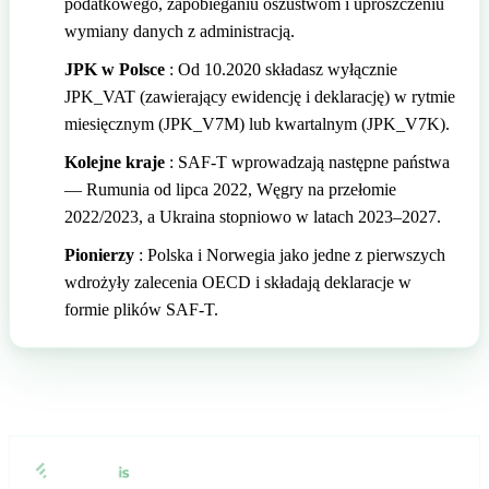
podatkowego, zapobieganiu oszustwom i uproszczeniu
wymiany danych z administracją.
🇬🇧
Wielka Brytania
🇮🇹
Włochy
JPK w Polsce
: Od 10.2020 składasz wyłącznie
🇮🇹
Włochy
JPK_VAT (zawierający ewidencję i deklarację) w rytmie
Przedstawiciel podatkowy Amazon z Eurofiscalis
miesięcznym (JPK_V7M) lub kwartalnym (JPK_V7K).
Kolejne kraje
: SAF-T wprowadzają następne państwa
— Rumunia od lipca 2022, Węgry na przełomie
2022/2023, a Ukraina stopniowo w latach 2023–2027.
Pionierzy
: Polska i Norwegia jako jedne z pierwszych
wdrożyły zalecenia OECD i składają deklaracje w
formie plików SAF-T.