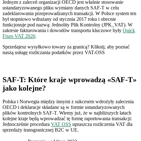
Jednym z zaleceń organizacji OECD jest właśnie stosowanie
ustandaryzowanego pliku wymiany danych SAF-T w celu
zadeklarowania przeprowadzanych transakcji. W Polsce system ten
był stopniowo wdrażany od stycznia 2017 roku i obecnie
funkcjonuje pod nazwą: Jednolity Plik Kontrolny (JPK_VAT). W
zakresie fakturowania i dowodów transportu kluczowe były
Quick
Fixes VAT 2020
.
Sprzedajesz wysyłkowo towary za granicą? Kliknij, aby poznać
naszą usługę rozliczania podatków przez VAT-OSS
SAF-T: Które kraje wprowadzą «SAF-T»
jako kolejne?
Polska i Norwegia między innymi z sukcesem wdrożyły zalecenia
OECD i deklaracje składane są w formie ustandaryzowanych
plików kontrolnych SAF-T. Wiemy już, że w najbliższych latach
kolejne kraje będą wprowadzać tę formę raportowania transakcji:
Jednocześnie procedura
VAT OSS
upraszcza rozliczenia VAT dla
sprzedaży transgranicznej B2C w UE.