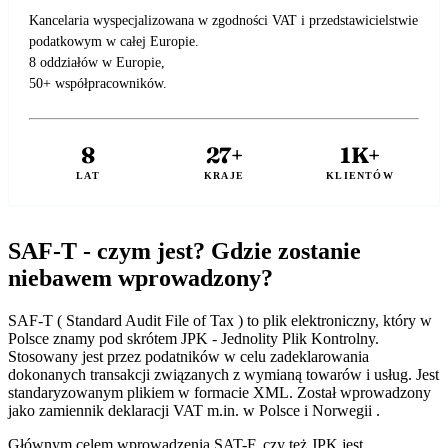
Kancelaria wyspecjalizowana w zgodności VAT i przedstawicielstwie
podatkowym w całej Europie.
8 oddziałów w Europie,
50+ współpracowników.
8
27+
1K+
LAT
KRAJE
KLIENTÓW
SAF-T - czym jest? Gdzie zostanie
niebawem wprowadzony?
SAF-T ( Standard Audit File of Tax ) to plik elektroniczny, który w
Polsce znamy pod skrótem JPK - Jednolity Plik Kontrolny.
Stosowany jest przez podatników w celu zadeklarowania
dokonanych transakcji związanych z wymianą towarów i usług. Jest
standaryzowanym plikiem w formacie XML. Został wprowadzony
jako zamiennik deklaracji VAT m.in. w Polsce i Norwegii .
Głównym celem wprowadzenia SAT-F, czy też JPK jest