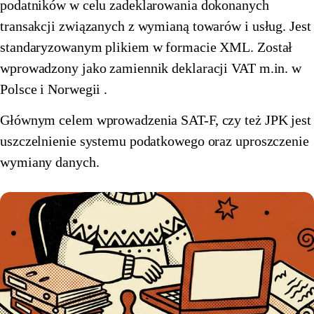
podatników w celu zadeklarowania dokonanych
🇪🇪
Estonia
🇫🇮
Finlandia
transakcji związanych z wymianą towarów i usług. Jest
standaryzowanym plikiem w formacie XML. Został
🇫🇮
Finlandia
🇫🇷
Francja
wprowadzony jako zamiennik deklaracji VAT m.in. w
🇫🇷
Francja
🇪🇱
Grecja
Polsce i Norwegii .
🇪🇱
Grecja
🇪🇸
Hiszpania
Głównym celem wprowadzenia SAT-F, czy też JPK jest
uszczelnienie systemu podatkowego oraz uproszczenie
🇪🇸
Hiszpania
🇳🇱
Holandia
wymiany danych.
🇳🇱
Holandia
🇮🇪
Irlandia
🇮🇪
Irlandia
🇱🇹
Litwa
🇱🇹
Litwa
🇱🇺
Luksemburg
🇱🇺
Luksemburg
🇱🇻
Łotwa
🇱🇻
Łotwa
🇲🇹
Malta