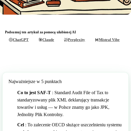
🇲🇹
Malta
🇩🇪
Niemcy
🇩🇪
Niemcy
🇳🇴
Norwegia
🇳🇴
Norwegia
🇵🇱
Polska
Podsumuj ten artykuł za pomocą ulubionej AI
ChatGPT
Claude
Perplexity
Mistral Vibe
🇵🇱
Polska
🇵🇹
Portugalia
🇵🇹
Portugalia
🇷🇴
Rumunia
🇷🇴
Rumunia
🇸🇰
Słowacja
🇸🇰
Słowacja
🇸🇮
Słowenia
Najważniejsze w 5 punktach
🇸🇮
Słowenia
🇨🇭
Szwajcaria
Co to jest SAF-T
: Standard Audit File of Tax to
standaryzowany plik XML deklarujący transakcje
🇨🇭
Szwajcaria
🇸🇪
Szwecja
towarów i usług — w Polsce znamy go jako JPK,
Jednolity Plik Kontrolny.
🇸🇪
Szwecja
🇭🇺
Węgry
Cel
: To zalecenie OECD służące uszczelnieniu systemu
🇭🇺
Węgry
🇬🇧
Wielka Brytania