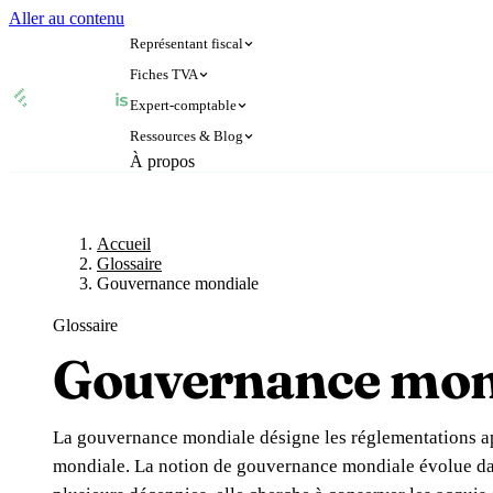
Aller au contenu
Représentant fiscal
Fiches TVA
Expert-comptable
🇫🇷
🇬🇧
France
Royaume-Uni
Ressources & Blog
🇫🇷
🇬🇧
À propos
France
Royaume-Uni
🇨🇭
🇧🇪
Suisse
Belgique
Accueil
Glossaire
Expert-comptable e-commerce
🇨🇭
🇧🇪
Suisse
Belgique
🇩🇪
🇮🇹
Allemagne
Italie
Blog
Expert-comptable Amazon
🇩🇪
🇮🇹
Allemagne
Italie
🇳🇴
🇱🇺
Norvège
Luxembourg
Accueil
Glossaire
Glossaire
🇳🇴
🇱🇺
Norvège
Luxembourg
🇳🇱
Pays-Bas
Gouvernance mondiale
🇳🇱
Pays-Bas
Voi
Glossaire
Vérifier un n° TVA
Toutes 
Gouvernance mon
Amazon
Calculateur de TVA
Simulateur n° TVA
La gouvernance mondiale désigne les réglementations ap
mondiale. La notion de gouvernance mondiale évolue da