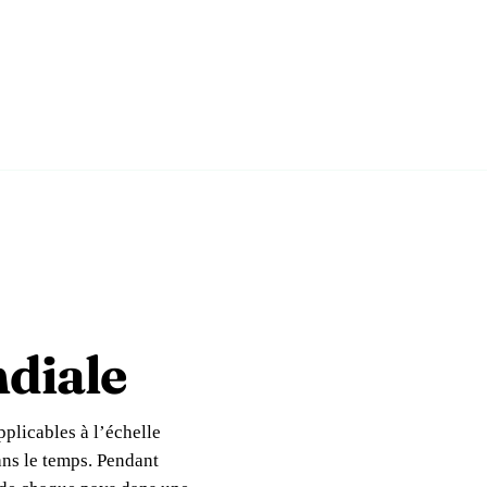
r tous les pays
les fiches pays
diale
plicables à l’échelle
ns le temps. Pendant