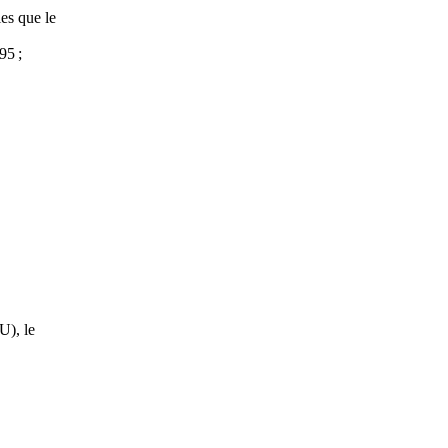
les que le
95 ;
U), le