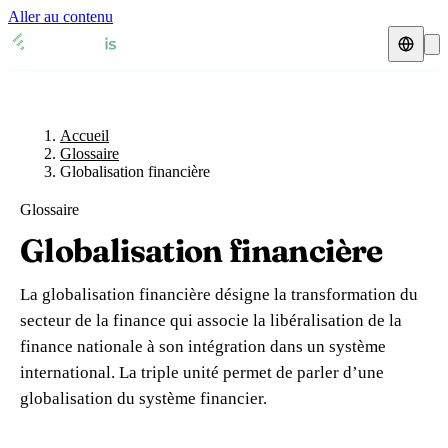
Aller au contenu
Accueil
Glossaire
Représentant fiscal
Fiches TVA
🇫🇷
Accueil
France
Glossaire
Globalisation financière
Expert-comptable
🇫🇷
France
🇬🇧
Royaume-Uni
Glossaire
Ressources & Blog
Expert-comptable e-commerce
🇬🇧
Royaume-Uni
🇨🇭
Suisse
Globalisation financière
Blog
Expert-comptable Amazon
🇨🇭
Suisse
🇧🇪
Belgique
La globalisation financière désigne la transformation du
Glossaire
🇧🇪
Belgique
🇩🇪
Allemagne
secteur de la finance qui associe la libéralisation de la
finance nationale à son intégration dans un système
🇩🇪
Allemagne
🇮🇹
Italie
Vérifier un n° TVA
international. La triple unité permet de parler d’une
🇮🇹
Italie
🇳🇴
Norvège
globalisation du système financier.
Calculateur de TVA
🇳🇴
Norvège
🇱🇺
Luxembourg
Simulateur n° TVA