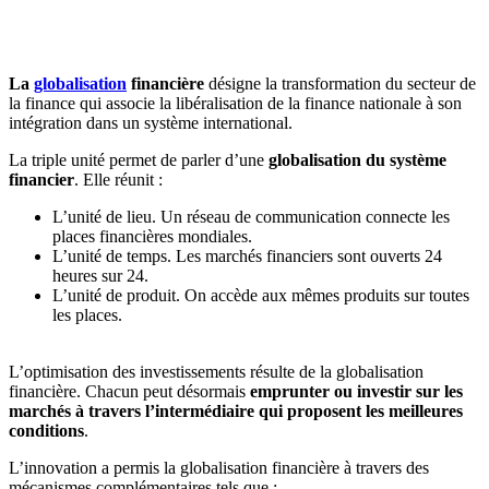
🇱🇺
Luxembourg
🇳🇱
Pays-Bas
🇳🇱
Pays-Bas
La
globalisation
financière
désigne la transformation du secteur de
Voir tous les pays
la finance qui associe la libéralisation de la finance nationale à son
intégration dans un système international.
Toutes les fiches pays
Amazon
La triple unité permet de parler d’une
globalisation du système
financier
. Elle réunit :
L’unité de lieu. Un réseau de communication connecte les
places financières mondiales.
L’unité de temps. Les marchés financiers sont ouverts 24
heures sur 24.
L’unité de produit. On accède aux mêmes produits sur toutes
les places.
L’optimisation des investissements résulte de la globalisation
financière. Chacun peut désormais
emprunter ou investir sur les
marchés à travers l’intermédiaire qui proposent les meilleures
conditions
.
L’innovation a permis la globalisation financière à travers des
mécanismes complémentaires tels que :