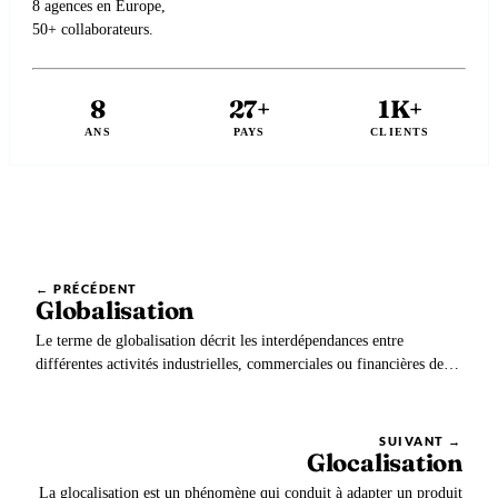
8 agences en Europe,
50+ collaborateurs.
8
27+
1K+
ANS
PAYS
CLIENTS
← PRÉCÉDENT
Globalisation
Le terme de globalisation décrit les interdépendances entre
différentes activités industrielles, commerciales ou financières de
par le monde. Au niveau de l’entreprise, il s’agit d’une stratégie
qui consiste à utiliser les savoir-faire les plus pertinents, quelle que
soit leur localisation dans le…
SUIVANT →
Glocalisation
La glocalisation est un phénomène qui conduit à adapter un produit